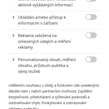

aktivně vyžádaných informací
Ukládání a/nebo přístup k

informacím v zařízení
Legendary Pictures
Reklama založená na
Zobrazit další 4 obrázky

omezených údajích a měření
reklamy
Godzilla: King of Monsters sází na seriálové posily, ale
rozhodně nejde o žádná ořezávátka.
Personalizovaný obsah, měření

obsahu, průzkum publika a
Naposledy jsme o castingu
Godzilly 2
psali v lednu, kdy byla
vývoj služeb
obsazená talentovaná
Millie Bobby Brown
ze
Stranger
Things
. Od té doby obsazení pořádně narostlo. Z prvního
Udělením souhlasu s účely a funkcemi zde uvedenými
filmu se vrací pouze
Ken Watanabe
a
Sally Hawkins
, kteří
dáváte nám i našim partnerům možnost: Zajištění
hráli zaměstnance společnosti Monarch, jež už po desítky let
bezpečnosti, předcházení a zjišťování podvodů a
monitoruje aktivitu monster na Zemi. Potitulková scéna
odstraňování chyb, Poskytování a zobrazování
Konga: Ostrova lebek
naznačovala, že Monarch ví také o
reklamy a obsahu