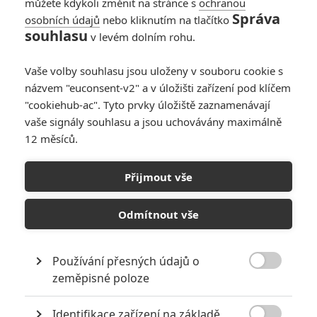
můžete kdykoli změnit na stránce s
ochranou
Správa
osobních údajů
nebo kliknutím na tlačítko
souhlasu
v levém dolním rohu.
Vaše volby souhlasu jsou uloženy v souboru cookie s
názvem "euconsent-v2" a v úložišti zařízení pod klíčem
"cookiehub-ac". Tyto prvky úložiště zaznamenávají
vaše signály souhlasu a jsou uchovávány maximálně
12 měsíců.
Godzilla 2 nabírá obsazení
ve velkém
Přijmout vše
Napsal:
Petr Slavík - (Anarvin)
, 02.06.2017 12:34
Odmítnout vše
Používání přesných údajů o

zeměpisné poloze
Identifikace zařízení na základě