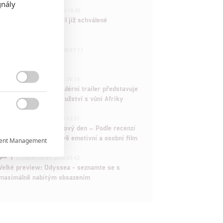
gnály
3
ČLÁNEK | 01.08.2026 16:40
Marvel nečekaně zrušil již schválené
pokračování
433
FILM | 01.08.2026 07:11
拆彈專家
1
ČLÁNEK | 30.07.2026 20:14

Děti krve a kostí: Regulérní trailer představuje
akční fantasy dobrodružství s vůní Afriky

1
ČLÁNEK | 30.07.2026 12:31
Spider-Man: Zbrusu nový den – Podle recenzí
máme čekat překvapivě emotivní a osobní film
ent Management

1
ČLÁNEK | 30.07.2026 03:42
Velké preview: Odyssea - seznamte se s

maximálně nabitým obsazením
