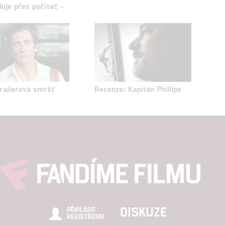
duje přes počítač -
 Trailerová smršť
Recenze: Kapitán Phillips
DISKUZE
PŘIHLÁSIT
REGISTROVAT