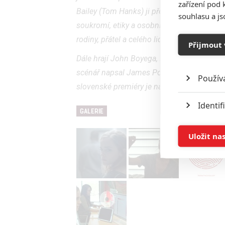
zařízení pod 
Bailey (Tom Hanks) ji přesvědčí, aby se z
souhlasu a j
soukromí, etiky a osobní svobody. Účast v
rodiny, přátel a celého lidstva.
Přijmout 
Dále hrají John Boyega, Karen Gillan, Patton
scénář napsal James Ponsoldt, který vych
Použív
slovenské premiéry je naplánované na 27.
Identif
GALERIE
Ukládán
Uložit na
Reklam
Person
služeb