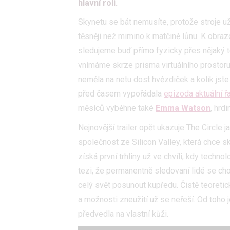
hlavní roli.
Skynetu se bát nemusíte, protože stroje u
těsněji než mimino k matčině lůnu. K obraz
sledujeme buď přímo fyzicky přes nějaký t
vnímáme skrze prisma virtuálního prostoru 
neměla na netu dost hvězdiček a kolik jste
před časem vypořádala
epizoda aktuální ř
měsíců vyběhne také
Emma Watson
, hrdi
Nejnovější trailer opět ukazuje The Circle 
společnost ze Silicon Valley, která chce s
získá první trhliny už ve chvíli, kdy techno
tezi, že permanentně sledovaní lidé se cho
celý svět posunout kupředu. Čistě teoreti
a možnosti zneužití už se neřeší. Od toho 
předvedla na vlastní kůži.