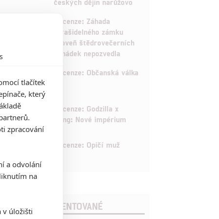
českých dějin narůžovo
5
Recenze: Záhada
strašidelného zámku
úroveň štědrovečerních
pohádek nepozvedla
s
8
Recenze: Občanská válka
mocí tlačítek
pínače, který
základě
6
Recenze: Godzilla x
partnerů.
Kong: Nové impérium
ti zpracování
8
Recenze: Opičí muž
ní a odvolání
iknutím na
POSLEDNÍ KOMENTOVANÉ
v úložišti