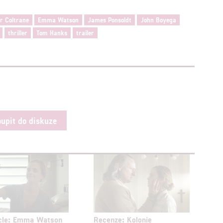
hlasu s účely a funkcemi zde uvedenými dáváte nám i našim pa
štění bezpečnosti, předcházení a zjišťování podvodů a odstraňov
ar Coltrane
Emma Watson
James Ponsoldt
John Boyega
a zobrazování reklamy a obsahu
thriller
Tom Hanks
trailer
oupit do diskuze
rcle: Emma Watson
Recenze: Kolonie