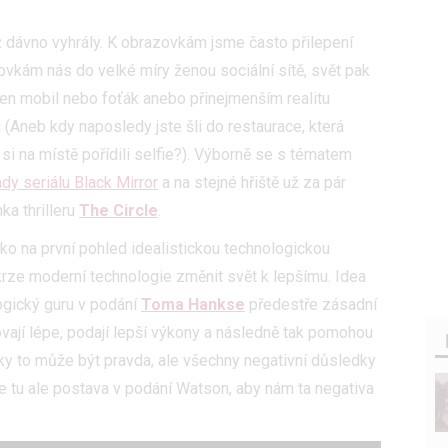
ž dávno vyhrály. K obrazovkám jsme často přilepení
ovkám nás do velké míry ženou sociální sítě, svět pak
en mobil nebo foťák anebo přinejmenším realitu
(Aneb kdy naposledy jste šli do restaurace, která
 si na místě pořídili selfie?). Výborně se s tématem
ady seriálu Black Mirror
a na stejné hřiště už za pár
nka thrilleru
The Circle
.
jako na první pohled idealistickou technologickou
krze moderní technologie změnit svět k lepšímu. Idea
logický guru v podání
Toma Hankse
předestře zásadní
vají lépe, podají lepší výkony a následně tak pomohou
cky to může být pravda, ale všechny negativní důsledky
je tu ale postava v podání Watson, aby nám ta negativa