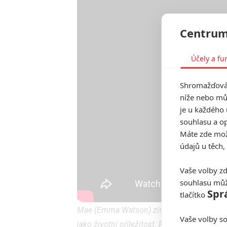
Centrum
Účely a fu
Shromažďován
níže nebo mů
je u každého 
souhlasu a op
Máte zde možn
údajů u těch,
Vaše volby zd
souhlasu můž
Spr
tlačítko
The Circle (Kruh) je napínavý moderní thril
Mae (Emma Watson) získá místo v jedničce 
Vaše volby so
jako životní příležitost. Rychle stoupá po