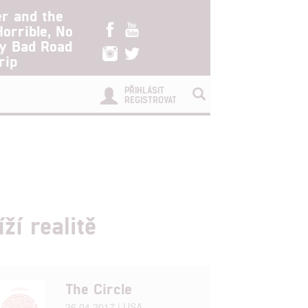
er and the
Horrible, No
ry Bad Road
rip
PŘIHLÁSIT
REGISTROVAT
ží realitě
The Circle
26.04.2017 | USA