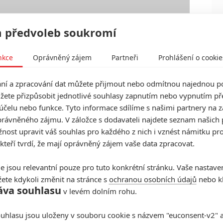
 předvoleb soukromí
nkce
Oprávněný zájem
Partneři
Prohlášení o cookie
í a zpracování dat můžete přijmout nebo odmítnou najednou po
žete přizpůsobit jednotlivé souhlasy zapnutím nebo vypnutím pře
účelu nebo funkce. Tyto informace sdílíme s našimi partnery na 
rávněného zájmu. V záložce s dodavateli najdete seznam našich 
ost upravit váš souhlas pro každého z nich i vznést námitku pro
 kteří tvrdí, že mají oprávněný zájem vaše data zpracovat.
e jsou relevantní pouze pro tuto konkrétní stránku. Vaše nastave
ete kdykoli změnit na stránce s
ochranou osobních údajů
nebo kl
áva souhlasu
v levém dolním rohu.
ler, který se odehrává v blízké budoucnosti. Hrdinka
ve světě technologií a sociálních sítích a vnímá to
uhlasu jsou uloženy v souboru cookie s názvem "euconsent-v2" a 
 firemním žebříčku a zakladatel společnosti Eamon