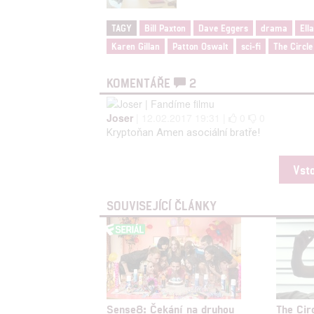
Udělením sou
možnost: Zaji
TAGY
Bill Paxton
Dave Eggers
drama
Ell
Poskytování 
Karen Gillan
Patton Oswalt
sci-fi
The Circle
KOMENTÁŘE
2
Joser
| 12.02.2017 19:31 |
0
0
Kryptoňan Amen asociální bratře!
Vst
SOUVISEJÍCÍ ČLÁNKY
Sense8: Čekání na druhou
The Ci