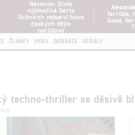
Recenze: Zcela
Alexand
výjimečná Gerta
Terrible, 
Schnirch nebarví hnus
Good, Ve
českých dějin
T
narůžovo
ZE
ČLÁNKY
VIDEA
DATABÁZE
SERIÁLY
 techno-thriller se děsivě blí
16:19