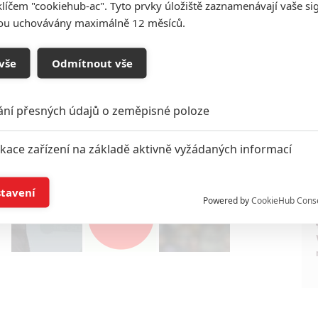
klíčem "cookiehub-ac". Tyto prvky úložiště zaznamenávají vaše si
účastnila zlomového experimentu, který posouvá hranice
sou uchovávány maximálně 12 měsíců.
 experimentu začne ovlivňovat životy a budoucnost její
vše
Odmítnout vše
 Oswalt, Bill Paxton a Ellar Coltrane. Režíroval a
ázel z povídky od Davea Eggerse. Datum české i
ání přesných údajů o zeměpisné poloze
 4. 2017
ikace zařízení na základě aktivně vyžádaných informací
í a/nebo přístup k informacím v zařízení
stavení
Powered by
CookieHub Cons
a založená na omezených údajích a měření reklamy
alizovaný obsah, měření obsahu, průzkum publika a vývoj