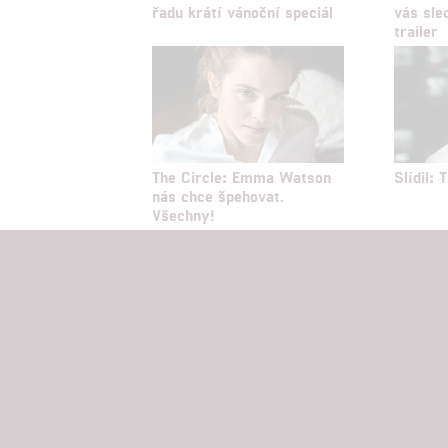
řadu krátí vánoční speciál
vás sle
trailer
The Circle: Emma Watson
Slídil:
nás chce špehovat.
Všechny!