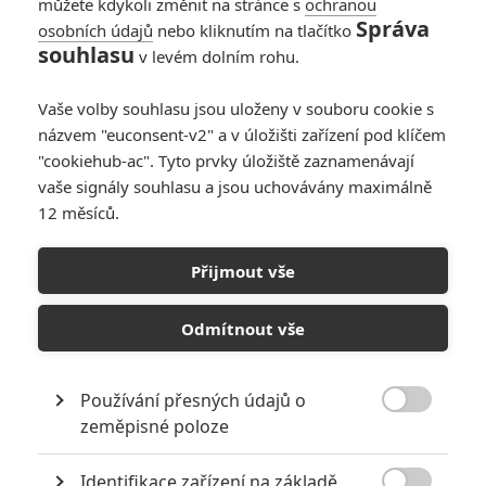
můžete kdykoli změnit na stránce s
ochranou
Správa
osobních údajů
nebo kliknutím na tlačítko
souhlasu
v levém dolním rohu.
Vaše volby souhlasu jsou uloženy v souboru cookie s
názvem "euconsent-v2" a v úložišti zařízení pod klíčem
"cookiehub-ac". Tyto prvky úložiště zaznamenávají
vaše signály souhlasu a jsou uchovávány maximálně
12 měsíců.
Slídil: Trailerová smršť
Přijmout vše
Napsal:
Tomáš Pelc - (Lister)
, 31.01.2015 13:00
Odmítnout vše
Používání přesných údajů o

zeměpisné poloze
Identifikace zařízení na základě