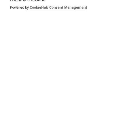
Powered by
CookieHub Consent Management
Vstoupit do diskuze (Komentáře: 6)
SOUVISEJÍCÍ ČLÁNKY
Recenze: Slídil