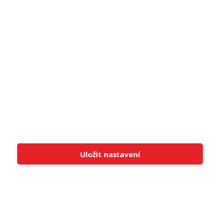
8
Recenze: Občanská válka
6
Recenze: Godzilla x Kong: Nové
impérium
8
Recenze: Opičí muž
POSLEDNÍ KOMENTOVANÉ
Uložit nastavení
Tato stránka používá soubory cookies.
Více informací
Rozumím
3
ČLÁNEK | 01.08.2026 16:40
Marvel nečekaně zrušil již schválené pokračování
433
FILM | 01.08.2026 07:11
拆彈專家