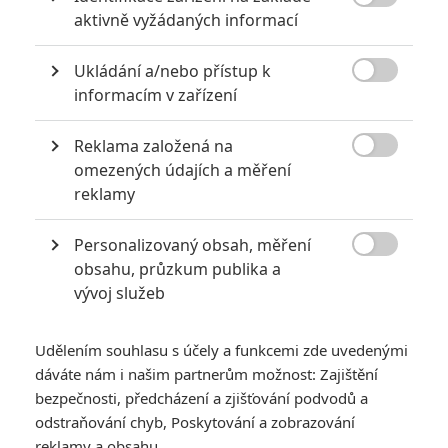

aktivně vyžádaných informací
Ukládání a/nebo přístup k
Open Road Films

informacím v zařízení
Ještě jste neviděli, co dovede pohublý Jake Gyllenhaal?
Reklama založená na
Upoutávky vám udělají velice jasnou představu.

omezených údajích a měření
Tento týden doputoval do našich kin mrazivý thriller
Slídil
(v
reklamy
originále
Nightcrawler
). Jak se nám snímek o slizkém
Personalizovaný obsah, měření
reportérovi na volné noze, který natáčí syrové záběry

obsahu, průzkum publika a
trestných činů, líbil, se můžete dočíst v
naší recenzi
. Dnes
vývoj služeb
vám k ní dodáváme nálož videí, ve které nechybí tři trailery,
šest klipů a jedna featurette, ze kterých můžete posoudit,
Udělením souhlasu s účely a funkcemi zde uvedenými
zda má smysl na film vyrazit do kina.
dáváte nám i našim partnerům možnost: Zajištění
bezpečnosti, předcházení a zjišťování podvodů a
Slídil: Trailerová smršť
odstraňování chyb, Poskytování a zobrazování
reklamy a obsahu