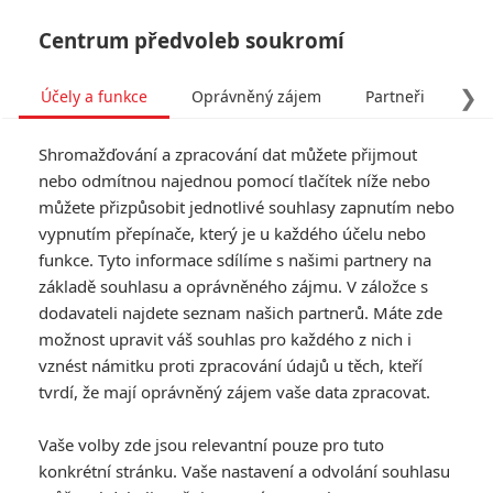
Centrum předvoleb soukromí
❯
Účely a funkce
Oprávněný zájem
Partneři
Pro
Tog
Shromažďování a zpracování dat můžete přijmout
navi
nebo odmítnou najednou pomocí tlačítek níže nebo
můžete přizpůsobit jednotlivé souhlasy zapnutím nebo
vypnutím přepínače, který je u každého účelu nebo
funkce. Tyto informace sdílíme s našimi partnery na
základě souhlasu a oprávněného zájmu. V záložce s
dodavateli najdete seznam našich partnerů. Máte zde
možnost upravit váš souhlas pro každého z nich i
vznést námitku proti zpracování údajů u těch, kteří
tvrdí, že mají oprávněný zájem vaše data zpracovat.
Vaše volby zde jsou relevantní pouze pro tuto
konkrétní stránku. Vaše nastavení a odvolání souhlasu