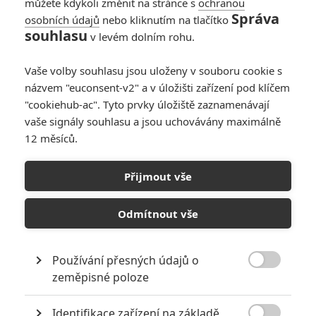
můžete kdykoli změnit na stránce s
ochranou
Správa
osobních údajů
nebo kliknutím na tlačítko
souhlasu
v levém dolním rohu.
Vaše volby souhlasu jsou uloženy v souboru cookie s
názvem "euconsent-v2" a v úložišti zařízení pod klíčem
"cookiehub-ac". Tyto prvky úložiště zaznamenávají
vaše signály souhlasu a jsou uchovávány maximálně
12 měsíců.
Hledá se Dory: První teaser
trailer připlaval
Přijmout vše
Napsal:
Petr Slavík - (Anarvin)
, 10.11.2015 17:01
Odmítnout vše
Používání přesných údajů o

zeměpisné poloze
Identifikace zařízení na základě