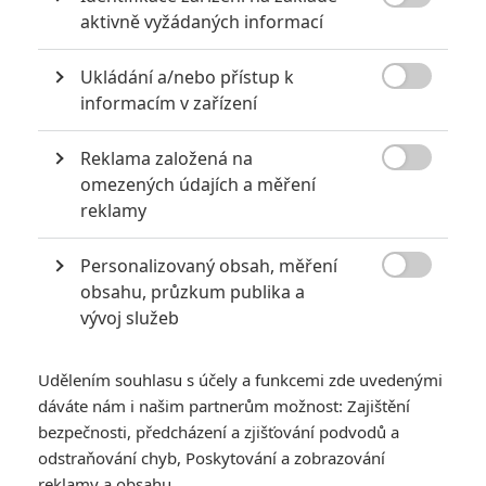

aktivně vyžádaných informací
Ukládání a/nebo přístup k

informacím v zařízení
Pixar
Reklama založená na
Pokračování Hledá se Nemo v první upoutávce a na

omezených údajích a měření
prvním plakátě.
reklamy
Pixar
sice animákem
V hlavě letos
v létě hodně nahlas řekl, že
Personalizovaný obsah, měření
s originálními filmy ještě ani zdaleka neskončil, avšak

obsahu, průzkum publika a
pokračováním se v budoucnu rozhodně vyhýbat nehodlá. A
vývoj služeb
jako první přijde na řadu
Hledá se Dory
(
Finding Dory
) –
pokračování/spin-off populárního rybího dobrodružství
Hledá
Udělením souhlasu s účely a funkcemi zde uvedenými
se Nemo
. Podobně jako v
Autech 2
sice série bude
dáváte nám i našim partnerům možnost: Zajištění
pokračovat normálně kupředu, avšak zesílí se fokus na jednu
bezpečnosti, předcházení a zjišťování podvodů a
odstraňování chyb, Poskytování a zobrazování
z vedlejších postav – popletenou rybku Dory (
Ellen
reklamy a obsahu