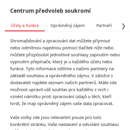
Centrum předvoleb soukromí
❯
Účely a funkce
Oprávněný zájem
Partneři
Pro
Tog
Shromažďování a zpracování dat můžete přijmout
navi
nebo odmítnou najednou pomocí tlačítek níže nebo
můžete přizpůsobit jednotlivé souhlasy zapnutím nebo
vypnutím přepínače, který je u každého účelu nebo
funkce. Tyto informace sdílíme s našimi partnery na
základě souhlasu a oprávněného zájmu. V záložce s
dodavateli najdete seznam našich partnerů. Máte zde
možnost upravit váš souhlas pro každého z nich i
vznést námitku proti zpracování údajů u těch, kteří
tvrdí, že mají oprávněný zájem vaše data zpracovat.
Vaše volby zde jsou relevantní pouze pro tuto
konkrétní stránku. Vaše nastavení a odvolání souhlasu