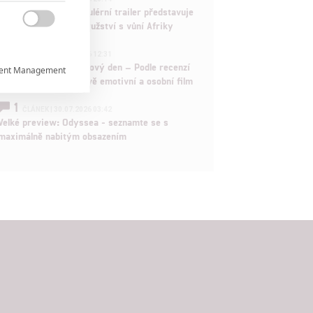
Děti krve a kostí: Regulérní trailer představuje
akční fantasy dobrodružství s vůní Afriky

1
ČLÁNEK | 30.07.2026 12:31
Spider-Man: Zbrusu nový den – Podle recenzí
ent Management

máme čekat překvapivě emotivní a osobní film
1

ČLÁNEK | 30.07.2026 03:42
Velké preview: Odyssea - seznamte se s
maximálně nabitým obsazením

rtnerům
ání chyb,