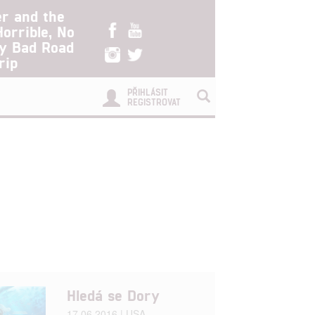
er and the
Horrible, No
ry Bad Road
rip
PŘIHLÁSIT
REGISTROVAT
Hledá se Dory
17.06.2016 | USA