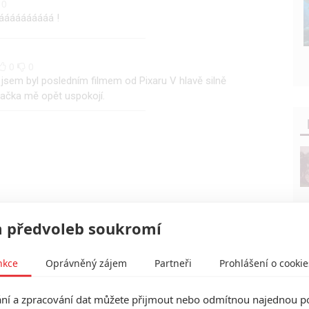
0
ááááááááááá !
0
0
dí jsem byl posledním filmem od Pixaru V hlavě silně
ačka mě opět uspokojí.
 předvoleb soukromí
nkce
Oprávněný zájem
Partneři
Prohlášení o cookie
í a zpracování dat můžete přijmout nebo odmítnou najednou po