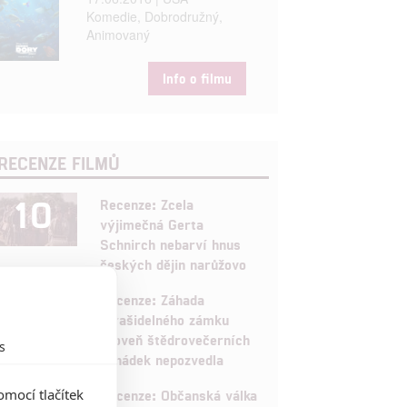
Komedie, Dobrodružný,
Animovaný
Info o filmu
RECENZE FILMŮ
10
Recenze: Zcela
výjimečná Gerta
Schnirch nebarví hnus
českých dějin narůžovo
5
Recenze: Záhada
strašidelného zámku
úroveň štědrovečerních
s
pohádek nepozvedla
8
mocí tlačítek
Recenze: Občanská válka