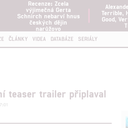
Recenze: Zcela
Alexand
výjimečná Gerta
Terrible, 
Schnirch nebarví hnus
Good, Ve
českých dějin
T
narůžovo
ZE
ČLÁNKY
VIDEA
DATABÁZE
SERIÁLY
í teaser trailer připlaval
17:01