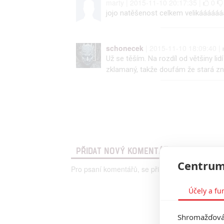
marty | 2015-11-10 20:17:35 |
0
jojo natěšenost celkem velikááááá
schonecek
| 2015-11-10 18:09:40 |
Už se těším. Na rozdíl od většiny li
zklamaný, takže doufám že stará zn
PŘIDAT NOVÝ KOMENTÁŘ
Centrum
Pro psaní komentářů, se přihlašte.
Účely a fu
Shromažďován