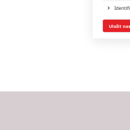
Identif
Ukládán
Uložit na
Reklam
Person
služeb
Udělením sou
možnost: Zaji
Poskytování 