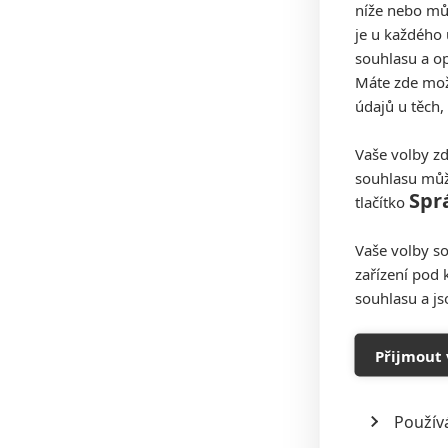
níže nebo mů
je u každého 
souhlasu a op
Máte zde možn
údajů u těch,
Vaše volby zd
souhlasu můž
Spr
tlačítko
Vaše volby so
zařízení pod 
souhlasu a j
Přijmout 
Použív