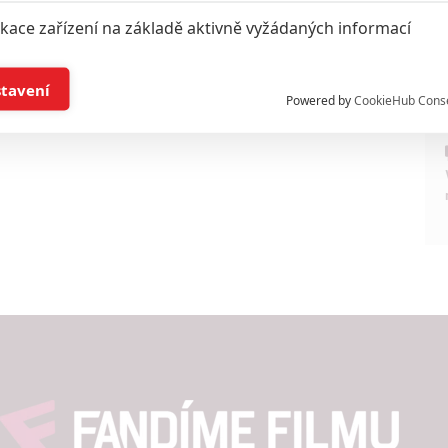
ikace zařízení na základě aktivně vyžádaných informací
í a/nebo přístup k informacím v zařízení
stavení
Powered by
CookieHub Cons
a založená na omezených údajích a měření reklamy
alizovaný obsah, měření obsahu, průzkum publika a vývoj
hlasu s účely a funkcemi zde uvedenými dáváte nám i našim pa
štění bezpečnosti, předcházení a zjišťování podvodů a odstraňov
a zobrazování reklamy a obsahu