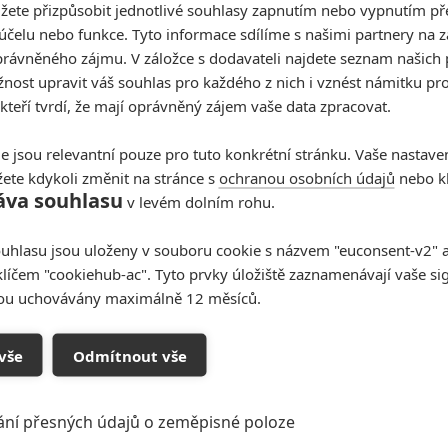
žete přizpůsobit jednotlivé souhlasy zapnutím nebo vypnutím pře
účelu nebo funkce. Tyto informace sdílíme s našimi partnery na 
rávněného zájmu. V záložce s dodavateli najdete seznam našich 
ost upravit váš souhlas pro každého z nich i vznést námitku pro
 kteří tvrdí, že mají oprávněný zájem vaše data zpracovat.
e jsou relevantní pouze pro tuto konkrétní stránku. Vaše nastave
ete kdykoli změnit na stránce s
ochranou osobních údajů
nebo kl
áva souhlasu
v levém dolním rohu.
uhlasu jsou uloženy v souboru cookie s názvem "euconsent-v2" a 
klíčem "cookiehub-ac". Tyto prvky úložiště zaznamenávají vaše si
sou uchovávány maximálně 12 měsíců.
vše
Odmítnout vše
ání přesných údajů o zeměpisné poloze