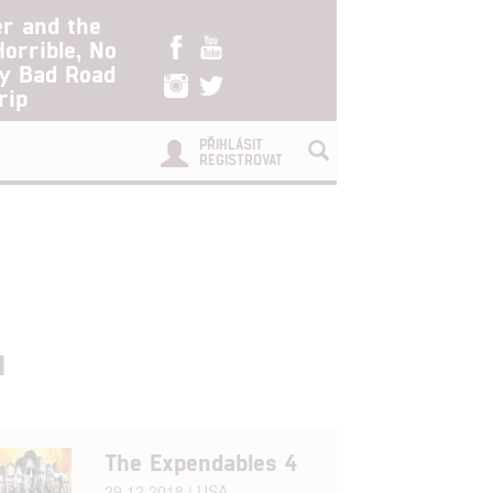
er and the
Horrible, No
ry Bad Road
rip
PŘIHLÁSIT
REGISTROVAT
u
The Expendables 4
29.12.2018 | USA