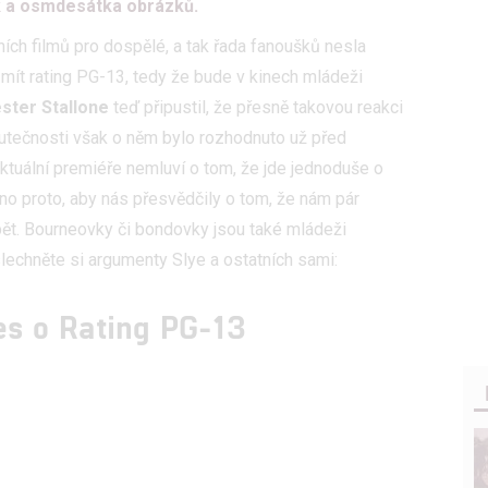
k a osmdesátka obrázků.
ích filmů pro dospělé, a tak řada fanoušků nesla
e mít rating PG-13, tedy že bude v kinech mládeži
ster Stallone
teď připustil, že přesně takovou reakci
 skutečnosti však o něm bylo rozhodnuto už před
ktuální premiéře nemluví o tom, že jde jednoduše o
no proto, aby nás přesvědčily o tom, že nám pár
ět. Bourneovky či bondovky jsou také mládeži
slechněte si argumenty Slye a ostatních sami:
s o Rating PG-13