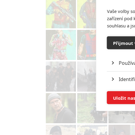
Vaše volby so
zařízení pod 
souhlasu a j
Přijmout 
Použív
Identif
Ukládán
Uložit na
Reklam
Person