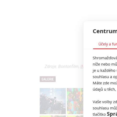
Centrum
Účely a fu
Shromažďován
níže nebo mů
Zdroje: Bontonfilm,
IMP Awards
,
Yahoo
je u každého 
souhlasu a op
GALERIE
Máte zde možn
údajů u těch,
Vaše volby zd
souhlasu můž
Spr
tlačítko