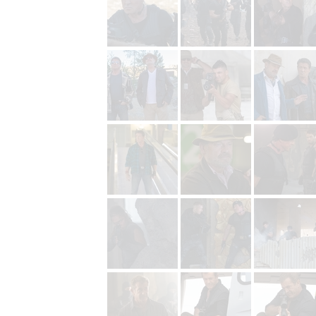
služeb
Udělením sou
možnost: Zaji
Poskytování 