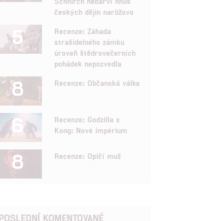
Schnirch nebarví hnus
českých dějin narůžovo
5
Recenze: Záhada
strašidelného zámku
úroveň štědrovečerních
pohádek nepozvedla
8
Recenze: Občanská válka
6
Recenze: Godzilla x
Kong: Nové impérium
8
Recenze: Opičí muž
POSLEDNÍ KOMENTOVANÉ