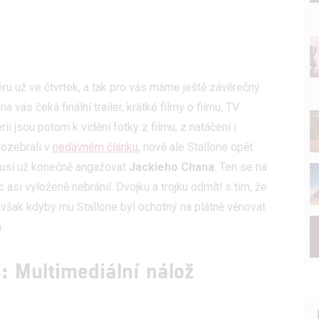
u už ve čtvrtek, a tak pro vás máme ještě závěrečný
na vás čeká finální trailer, krátké filmy o filmu, TV
erii jsou potom k vidění fotky z filmu, z natáčení i
rozebrali v
nedávném článku
, nově ale Stallone opět
usí už konečně angažovat
Jackieho Chana
. Ten se na
 asi vyloženě nebránil. Dvojku a trojku odmítl s tím, že
Avšak kdyby mu Stallone byl ochotný na plátně věnovat
á.
: Multimediální nálož