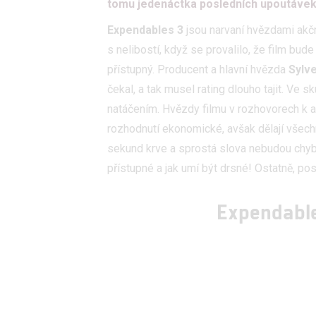
tomu jedenáctka posledních upoutáve
Expendables 3
jsou narvaní hvězdami akčn
s nelibostí, když se provalilo, že film bud
přístupný. Producent a hlavní hvězda
Sylve
čekal, a tak musel rating dlouho tajit. Ve
natáčením. Hvězdy filmu v rozhovorech k a
rozhodnutí ekonomické, avšak dělají všech
sekund krve a sprostá slova nebudou chyb
přístupné a jak umí být drsné! Ostatně, po
Expendable