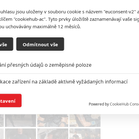
uhlasu jsou uloženy v souboru cookie s názvem "euconsent-v2" a 
klíčem "cookiehub-ac". Tyto prvky úložiště zaznamenávají vaše si
sou uchovávány maximálně 12 měsíců.
vše
Odmítnout vše
ání přesných údajů o zeměpisné poloze
ikace zařízení na základě aktivně vyžádaných informací
í a/nebo přístup k informacím v zařízení
stavení
Powered by
CookieHub Cons
a založená na omezených údajích a měření reklamy
alizovaný obsah, měření obsahu, průzkum publika a vývoj