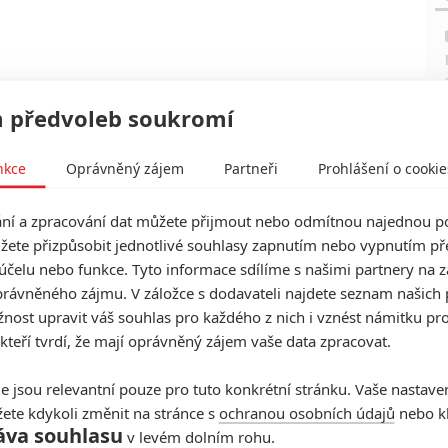
 předvoleb soukromí
nkce
Oprávněný zájem
Partneři
Prohlášení o cookie
í a zpracování dat můžete přijmout nebo odmítnou najednou po
žete přizpůsobit jednotlivé souhlasy zapnutím nebo vypnutím pře
,
MTV
,
Moviefone
,
Empire
,
Den of Geek
,
Nuke The Fridge
účelu nebo funkce. Tyto informace sdílíme s našimi partnery na 
rávněného zájmu. V záložce s dodavateli najdete seznam našich 
ost upravit váš souhlas pro každého z nich i vznést námitku pro
 kteří tvrdí, že mají oprávněný zájem vaše data zpracovat.
e jsou relevantní pouze pro tuto konkrétní stránku. Vaše nastave
ete kdykoli změnit na stránce s
ochranou osobních údajů
nebo kl
áva souhlasu
v levém dolním rohu.