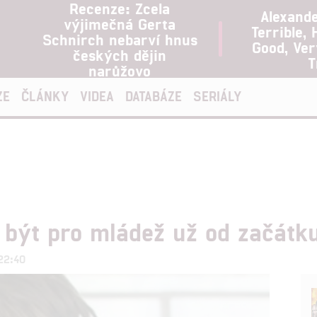
Recenze: Zcela
Alexand
výjimečná Gerta
Terrible, 
Schnirch nebarví hnus
Good, Ve
českých dějin
T
narůžovo
ZE
ČLÁNKY
VIDEA
DATABÁZE
SERIÁLY
 být pro mládež už od začátk
 22:40