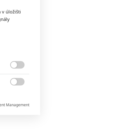
v úložišti
gnály


ent Management


