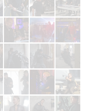
hlasu s účely a funkcemi zde uvedenými dáváte nám i našim pa
štění bezpečnosti, předcházení a zjišťování podvodů a odstraňov
a zobrazování reklamy a obsahu