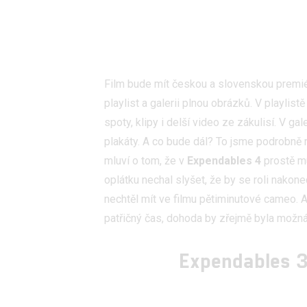
Film bude mít českou a slovenskou premiér
playlist a galerii plnou obrázků. V playlistě 
spoty, klipy i delší video ze zákulisí. V gal
plakáty. A co bude dál? To jsme podrobně 
mluví o tom, že v
Expendables 4
prostě m
oplátku nechal slyšet, že by se roli nakonec
nechtěl mít ve filmu pětiminutové cameo. 
patřičný čas, dohoda by zřejmě byla možn
Expendables 3