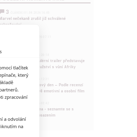
3
ČLÁNEK | 01.08.2026 16:40
Marvel nečekaně zrušil již schválené
pokračování
433
FILM | 01.08.2026 07:11
拆彈專家
s
1
ČLÁNEK | 30.07.2026 20:14
Děti krve a kostí: Regulérní trailer představuje
akční fantasy dobrodružství s vůní Afriky
mocí tlačítek
pínače, který
1
ČLÁNEK | 30.07.2026 12:31
základě
Spider-Man: Zbrusu nový den – Podle recenzí
partnerů.
máme čekat překvapivě emotivní a osobní film
ti zpracování
1
ČLÁNEK | 30.07.2026 03:42
Velké preview: Odyssea - seznamte se s
maximálně nabitým obsazením
ní a odvolání
iknutím na