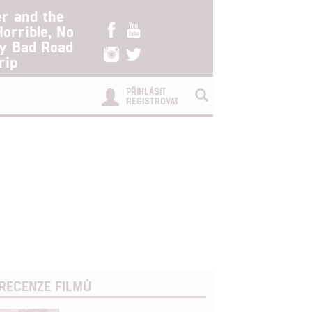
er and the
Horrible, No
ry Bad Road
rip
PŘIHLÁSIT
REGISTROVAT
RECENZE FILMŮ