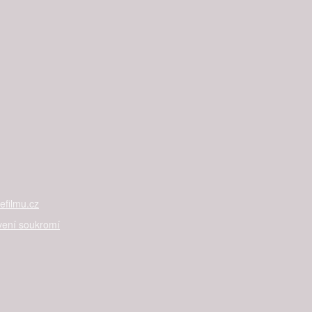
filmu.cz
vení soukromí