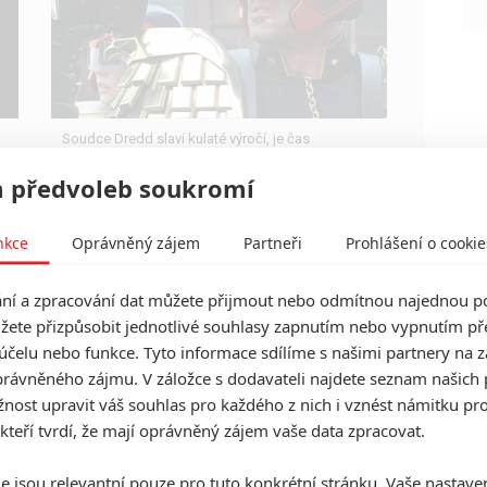
Soudce Dredd slaví kulaté výročí, je čas
zavzpomínat na ambiciózní projekty, které akční
legendě příliš nevyšly.
 předvoleb soukromí
nkce
Oprávněný zájem
Partneři
Prohlášení o cookie
í a zpracování dat můžete přijmout nebo odmítnou najednou po
Zlaté maliny: Za titulem
žete přizpůsobit jednotlivé souhlasy zapnutím nebo vypnutím pře
nejhoršího filmu ruku si jde
účelu nebo funkce. Tyto informace sdílíme s našimi partnery na 
Sněhurka
rávněného zájmu. V záložce s dodavateli najdete seznam našich 
0
ost upravit váš souhlas pro každého z nich i vznést námitku pro
Anarvin
| 22.01.2026 06:22
Nechvalně proslulé anticeny mají pifku na režiséry
 kteří tvrdí, že mají oprávněný zájem vaše data zpracovat.
Avengers a pořád se vozí po Stalloneovi.
e jsou relevantní pouze pro tuto konkrétní stránku. Vaše nastave