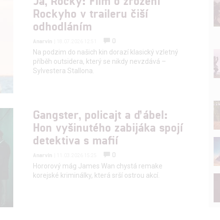
Já, Rocky: Film o zrození
Rockyho v traileru čiší
odhodláním
0
Anarvin
| 18.07.2026 12:51
Na podzim do našich kin dorazí klasický vzletný
příběh outsidera, který se nikdy nevzdává –
Sylvestera Stallona.
Gangster, policajt a ďábel:
Hon vyšinutého zabijáka spojí
detektiva s mafií
0
Anarvin
| 11.03.2026 15:25
Hororový mág James Wan chystá remake
korejské kriminálky, která srší ostrou akcí.