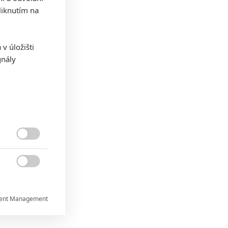
iknutím na
v úložišti
gnály


ent Management

