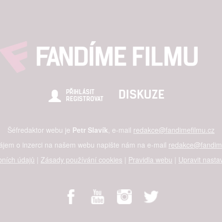
DISKUZE
PŘIHLÁSIT
REGISTROVAT
Šéfredaktor webu je
Petr Slavík
, e-mail
redakce@fandimefilmu.cz
zájem o inzerci na našem webu napište nám na e-mail
redakce@fandime
ních údajů
|
Zásady používání cookies
|
Pravidla webu
|
Upravit nasta