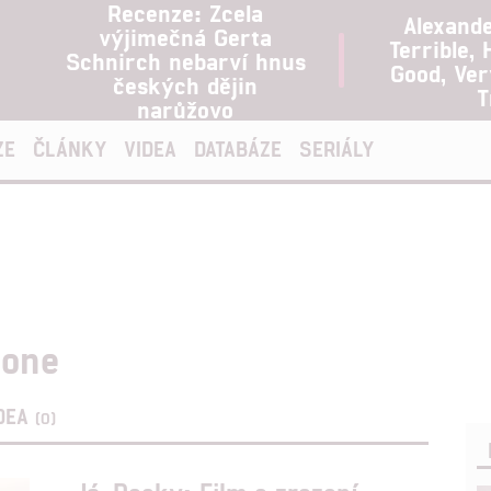
Recenze: Zcela
Alexand
výjimečná Gerta
Terrible, 
Schnirch nebarví hnus
Good, Ve
českých dějin
T
narůžovo
ZE
ČLÁNKY
VIDEA
DATABÁZE
SERIÁLY
lone
DEA
(0)