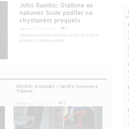
John Rambo: Stallone se
nakonec bude podílet na
chystaném prequelu
0
Anarvin
| 11.03.2026 05:59
Stěžejní muž celé série se zapojil i do příprav
příběhu z vojákova mládí.
Největší propadáky v kariéře Sylvestera
Stallona
6
Jaaaara
| 29.08.2020 21:40