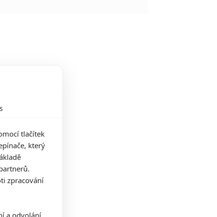
s
mocí tlačítek
pínače, který
základě
partnerů.
ti zpracování
ní a odvolání