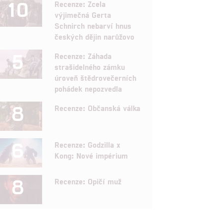
10
Recenze: Zcela
výjimečná Gerta
Schnirch nebarví hnus
českých dějin narůžovo
5
Recenze: Záhada
strašidelného zámku
úroveň štědrovečerních
pohádek nepozvedla
8
Recenze: Občanská válka
6
Recenze: Godzilla x
Kong: Nové impérium
8
Recenze: Opičí muž