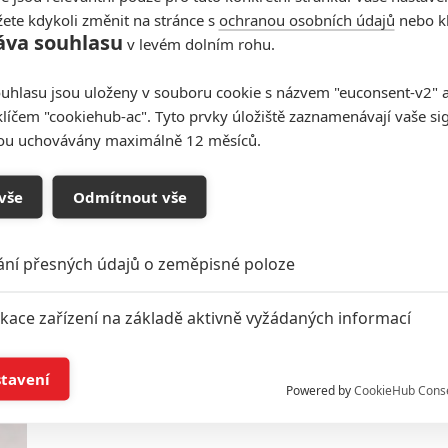
ete kdykoli změnit na stránce s
ochranou osobních údajů
nebo kl
áva souhlasu
v levém dolním rohu.
Sylvester Stallone odhalil dvě
uhlasu jsou uloženy v souboru cookie s názvem "euconsent-v2" a 
nejnebezpečnější scény své
klíčem "cookiehub-ac". Tyto prvky úložiště zaznamenávají vaše si
kariéry
sou uchovávány maximálně 12 měsíců.
0
Rudmen
| 03.01.2026 09:00
Při natáčení Demolition Mana mohl Stallone
umřít. Hned dvakrát.
vše
Odmítnout vše
ání přesných údajů o zeměpisné poloze
I Play Rocky: Mladý nástupce
ikace zařízení na základě aktivně vyžádaných informací
Stallona na prvních fotkách
1
Anarvin
| 21.10.2025 06:12
í a/nebo přístup k informacím v zařízení
stavení
Obsazení se rozrostlo o další představitele
Powered by
CookieHub Cons
skutečných historických osobností.
a založená na omezených údajích a měření reklamy