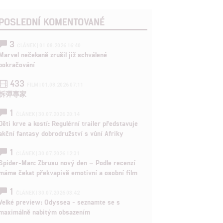
POSLEDNÍ KOMENTOVANÉ
3
ČLÁNEK | 01.08.2026 16:40
Marvel nečekaně zrušil již schválené
pokračování
433
FILM | 01.08.2026 07:11
拆彈專家
1
ČLÁNEK | 30.07.2026 20:14
Děti krve a kostí: Regulérní trailer představuje
akční fantasy dobrodružství s vůní Afriky
1
ČLÁNEK | 30.07.2026 12:31
Spider-Man: Zbrusu nový den – Podle recenzí
máme čekat překvapivě emotivní a osobní film
1
ČLÁNEK | 30.07.2026 03:42
Velké preview: Odyssea - seznamte se s
maximálně nabitým obsazením