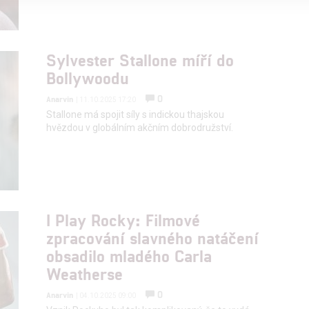
alizovaný obsah, měření obsahu, průzkum publika a vývoj
Sylvester Stallone míří do
Bollywoodu
hlasu s účely a funkcemi zde uvedenými dáváte nám i našim pa
štění bezpečnosti, předcházení a zjišťování podvodů a odstraňov
0
Anarvin
| 11.10.2025 17:20
a zobrazování reklamy a obsahu
Stallone má spojit síly s indickou thajskou
hvězdou v globálním akčním dobrodružství.
I Play Rocky: Filmové
zpracování slavného natáčení
obsadilo mladého Carla
Weatherse
0
Anarvin
| 04.10.2025 09:00