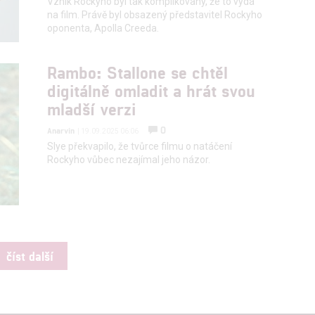
Vznik Rockyho byl tak komplikovaný, že to vydá
na film. Právě byl obsazený představitel Rockyho
oponenta, Apolla Creeda.
Rambo: Stallone se chtěl
digitálně omladit a hrát svou
mladší verzi
0
Anarvin
| 19.09.2025 06:06
Slye překvapilo, že tvůrce filmu o natáčení
Rockyho vůbec nezajímal jeho názor.
číst další