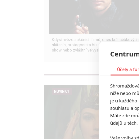
Kdysi hvězda akčních filmů, dnes král céčkových
slátanin, protagonista bizarní policejní reality
show nebo zvláštní velvyslanec Ruska.
Centrum
Účely a fu
Shromažďován
NOVINKY
níže nebo mů
je u každého 
souhlasu a op
Máte zde možn
údajů u těch,
Vaše volby zd