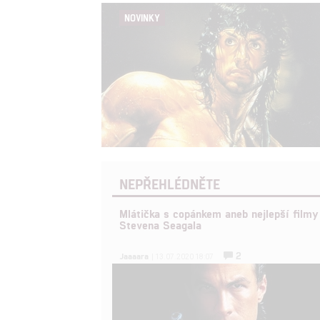
NOVINKY
NEPŘEHLÉDNĚTE
Mlátička s copánkem aneb nejlepší filmy
Stevena Seagala
2
Jaaaara
| 13.07.2020 18:07