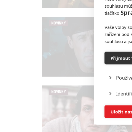
souhlasu můž
Spr
tlačítko
NOVINKY
Vaše volby so
zařízení pod 
souhlasu a j
Přijmout 
Použív
NOVINKY
Identif
Ukládán
Uložit na
Reklam