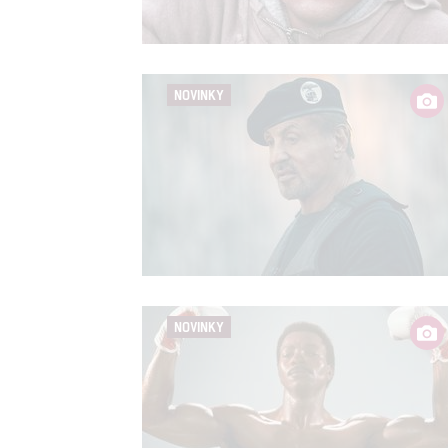
Person
služeb
NOVINKY
Udělením sou
možnost: Zaji
Poskytování 
NOVINKY