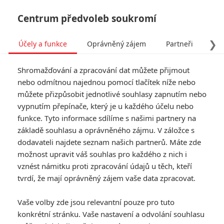
Centrum předvoleb soukromí
❯
Účely a funkce
Oprávněný zájem
Partneři
Pro
Tog
Shromažďování a zpracování dat můžete přijmout
navi
nebo odmítnou najednou pomocí tlačítek níže nebo
můžete přizpůsobit jednotlivé souhlasy zapnutím nebo
vypnutím přepínače, který je u každého účelu nebo
funkce. Tyto informace sdílíme s našimi partnery na
základě souhlasu a oprávněného zájmu. V záložce s
dodavateli najdete seznam našich partnerů. Máte zde
možnost upravit váš souhlas pro každého z nich i
vznést námitku proti zpracování údajů u těch, kteří
tvrdí, že mají oprávněný zájem vaše data zpracovat.
Vaše volby zde jsou relevantní pouze pro tuto
konkrétní stránku. Vaše nastavení a odvolání souhlasu