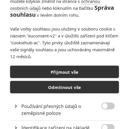
můžete kdykoli změnit na stránce s
ochranou
Správa
osobních údajů
nebo kliknutím na tlačítko
souhlasu
v levém dolním rohu.
Vaše volby souhlasu jsou uloženy v souboru cookie s
názvem "euconsent-v2" a v úložišti zařízení pod klíčem
"cookiehub-ac". Tyto prvky úložiště zaznamenávají
vaše signály souhlasu a jsou uchovávány maximálně
12 měsíců.
Recenze: Grandhotel
Budapešť
Přijmout vše
Napsal:
Filip Klouda - (Phil cze)
, 14.03.2014 23:15
Odmítnout vše
Používání přesných údajů o

zeměpisné poloze
Identifikace zařízení na základě