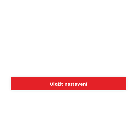
8
6
Recenze: Godzilla x Kong: Nové
impérium
8
Recenze: Opičí muž
POSLEDNÍ KOMENTOVANÉ
Uložit nastavení
Tato stránka používá soubory cookies.
Více informací
Rozumím
3
ČLÁNEK | 01.08.2026 16:40
Marvel nečekaně zrušil již schválené pokračování
433
FILM | 01.08.2026 07:11
拆彈專家
1
ČLÁNEK | 30.07.2026 20:14