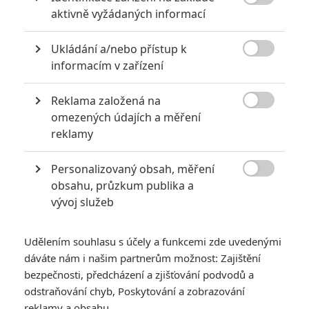

aktivně vyžádaných informací
Ukládání a/nebo přístup k

informacím v zařízení
Reklama založená na
Snílek Wes Anderson natočil další příjemně naivistickou

omezených údajích a měření
hříčku, ve které ucítíte vůni střední Evropy a okusíte
reklamy
komediální talent Ralpha Fiennese.
Personalizovaný obsah, měření
Wese Andersona
už léta známe jako snílka, jehož vizuálně

obsahu, průzkum publika a
vypiplané a nenuceně sebestředné filmy ani zdaleka nejsou
vývoj služeb
pro každého. Anderson své pitoreskní filmové světy obvykle
zakládá na osobní tragédii hlavního hrdiny a jeho filmy tak
Udělením souhlasu s účely a funkcemi zde uvedenými
nejsou jen přehlídkou podivných situací a nepochopitelných
dáváte nám i našim partnerům možnost: Zajištění
postav. Jeho nejnovější počin,
Grandhotel Budapešť
, ale
bezpečnosti, předcházení a zjišťování podvodů a
odstraňování chyb, Poskytování a zobrazování
značí bod v jeho kariéře, kdy se Anderson možná začíná příliš
reklamy a obsahu