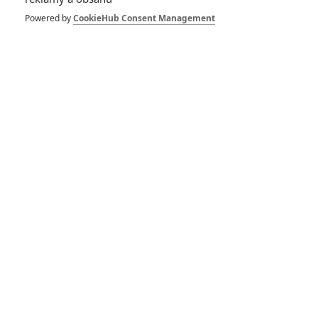
Powered by
CookieHub Consent Management
The Grand Budapest
Hotel: Obsazení je
grandiózní
1
Fancipal
| 04.04.2013 15:25
Grand Budapest
Hotel: Wes Anderson
bude natáčet v
Evropě
2
Vojcl
| 20.10.2012 17:45