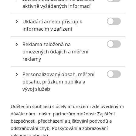

aktivně vyžádaných informací
Ukládání a/nebo přístup k

Mlátička s copánkem aneb nejlepší filmy Stevena Seagala
informacím v zařízení
2
Jaaaara
| 13.07.2020 18:07
Reklama založená na
Kdysi hvězda akčních filmů, dnes král

omezených údajích a měření
céčkových slátanin, protagonista bizarní
policejní reality show nebo zvláštní
reklamy
velvyslanec Ruska.
Personalizovaný obsah, měření

obsahu, průzkum publika a
vývoj služeb
The Grand Budapest
Udělením souhlasu s účely a funkcemi zde uvedenými
Hotel: Roztomilý
dáváte nám i našim partnerům možnost: Zajištění
trailer
bezpečnosti, předcházení a zjišťování podvodů a
3
Fancipal
| 27.10.2013 16:00
odstraňování chyb, Poskytování a zobrazování
reklamy a obsahu