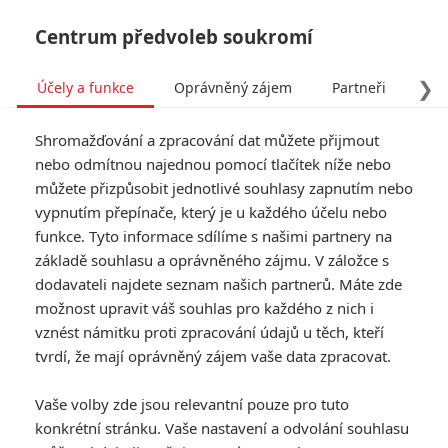
Centrum předvoleb soukromí
❯
Účely a funkce
Oprávněný zájem
Partneři
Pro
Tog
Shromažďování a zpracování dat můžete přijmout
navi
nebo odmítnou najednou pomocí tlačítek níže nebo
můžete přizpůsobit jednotlivé souhlasy zapnutím nebo
Tag: The Grand Budapest
vypnutím přepínače, který je u každého účelu nebo
funkce. Tyto informace sdílíme s našimi partnery na
Hotel
základě souhlasu a oprávněného zájmu. V záložce s
dodavateli najdete seznam našich partnerů. Máte zde
ČLÁNKY
FILMY
OSOBY
VIDEA
(1)
(0)
(1)
možnost upravit váš souhlas pro každého z nich i
vznést námitku proti zpracování údajů u těch, kteří
Oscar 2015:
tvrdí, že mají oprávněný zájem vaše data zpracovat.
Výsledky
Vaše volby zde jsou relevantní pouze pro tuto
26
Anarvin
| 23.02.2015 12:40
konkrétní stránku. Vaše nastavení a odvolání souhlasu