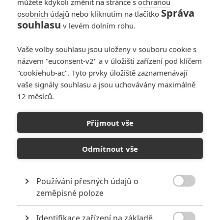
Zlatý globus 2015:
můžete kdykoli změnit na stránce s
ochranou
Nominace jsou
Správa
osobních údajů
nebo kliknutím na tlačítko
vyhlášeny
souhlasu
v levém dolním rohu.
18
Anarvin
| 11.12.2014 17:10
Vaše volby souhlasu jsou uloženy v souboru cookie s
Recenze: Grandhotel
názvem "euconsent-v2" a v úložišti zařízení pod klíčem
Budapešť
"cookiehub-ac". Tyto prvky úložiště zaznamenávají
vaše signály souhlasu a jsou uchovávány maximálně
3
Phil cze
| 14.03.2014 23:15
12 měsíců.
Přijmout vše
Odmítnout vše
NEPŘEHLÉDNĚTE
8 hereckých dvojic, které se při natáčení nemohly vystát
Používání přesných údajů o
2
Jaaaara

| 23.07.2020 21:30
zeměpisné poloze
Když to nejde, tak to nejde... aneb kdo se s
kým při natáčení nemusel?
Identifikace zařízení na základě