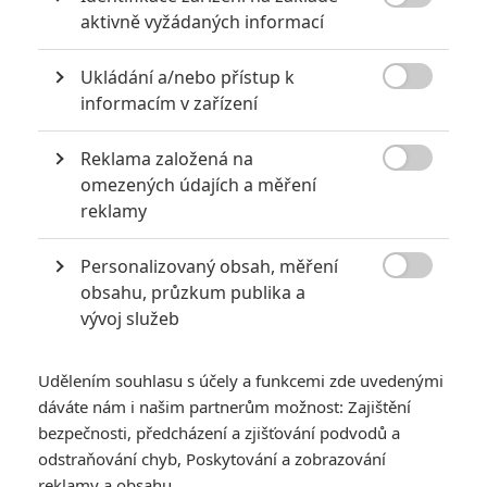

aktivně vyžádaných informací
0
Jaaaara
| 22.08.2020 08:00
Zkušenosti a praxe? Ale kdeže... někdy
Ukládání a/nebo přístup k
stačí mít dostatek talentu a využít

nabízené příležitosti.
informacím v zařízení
Reklama založená na

omezených údajích a měření
Největší propadáky v kariéře Sylvestera Stallona
reklamy
6
Jaaaara
| 29.08.2020 21:40
Personalizovaný obsah, měření
Soudce Dredd slaví kulaté výročí, je čas
zavzpomínat na ambiciózní projekty, které

obsahu, průzkum publika a
akční legendě příliš nevyšly.
vývoj služeb
Udělením souhlasu s účely a funkcemi zde uvedenými
dáváte nám i našim partnerům možnost: Zajištění
bezpečnosti, předcházení a zjišťování podvodů a
odstraňování chyb, Poskytování a zobrazování
Michael: Hlavní
reklamy a obsahu