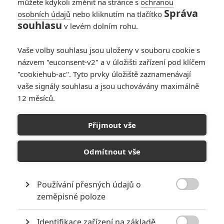
můžete kdykoli změnit na stránce s
ochranou
Správa
osobních údajů
nebo kliknutím na tlačítko
Michael: První
souhlasu
v levém dolním rohu.
fanoušci viděli film a
pochvalují si jej
Vaše volby souhlasu jsou uloženy v souboru cookie s
0
Rudmen
| 11.04.2026 17:41
názvem "euconsent-v2" a v úložišti zařízení pod klíčem
"cookiehub-ac". Tyto prvky úložiště zaznamenávají
vaše signály souhlasu a jsou uchovávány maximálně
12 měsíců.
Michael se v
nejnovější upoutávce
Přijmout vše
usvědčil z toho, že
nestojí o upřímný
portrét
Odmítnout vše
3
Anarvin
| 24.02.2026 18:44
Používání přesných údajů o

zeměpisné poloze
NEPŘEHLÉDNĚTE
Identifikace zařízení na základě
Filmové klenoty, které překvapivě natočili úplní zelenáči