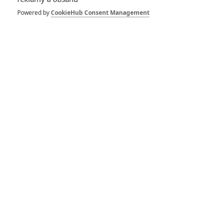
prioritou bude věrně
hudební ikonu
Powered by
CookieHub Consent Management
napodobit
0
Anarvin
| 13.02.2026 09:00
Michael: Retušované
převyprávění
Jacksonových
úspěchů nabídlo 2.
trailer
3
Anarvin
| 02.02.2026 21:13
Michael: Trailer
signalizuje, že nás
čeká Jacksonova
imitace
0
Anarvin
| 06.11.2025 21:54