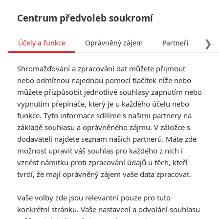
Centrum předvoleb soukromí
❯
Účely a funkce
Oprávněný zájem
Partneři
Pro
Tog
Shromažďování a zpracování dat můžete přijmout
navi
nebo odmítnou najednou pomocí tlačítek níže nebo
můžete přizpůsobit jednotlivé souhlasy zapnutím nebo
Tag: Michael Jackson
vypnutím přepínače, který je u každého účelu nebo
funkce. Tyto informace sdílíme s našimi partnery na
základě souhlasu a oprávněného zájmu. V záložce s
ČLÁNKY
FILMY
OSOBY
VIDEA
(0)
(0)
(0)
dodavateli najdete seznam našich partnerů. Máte zde
možnost upravit váš souhlas pro každého z nich i
Michael: Jacksonův
vznést námitku proti zpracování údajů u těch, kteří
životopis je podle
tvrdí, že mají oprávněný zájem vaše data zpracovat.
kritiků slaboučký
5
Anarvin
| 21.04.2026 20:08
Vaše volby zde jsou relevantní pouze pro tuto
konkrétní stránku. Vaše nastavení a odvolání souhlasu