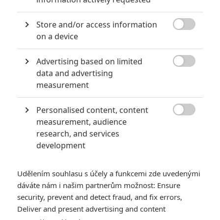
Store and/or access information

on a device
Advertising based on limited

data and advertising
Roland Emmerich si rozmyslel natáčení dvou
measurement
pokračování. Jedno mu stačí. A jak vyřešil nerozhodnost
Willa Smithe?
Personalised content, content

measurement, audience
Dlouhou dobu se
Roland Emmerich
holedbal, že na
Den
research, and services
nezávislosti
naváží hned dva filmy. Teď obrátil a uskromnil
development
se. Jedno pokračování bohatě stačí, protože režiséra
vyděsila představa, že by na jednom projektu mohl strávit
Udělením souhlasu s účely a funkcemi zde uvedenými
třeba čtyři roky života. Možná se ale jedná pouze o
dáváte nám i našim partnerům možnost: Ensure
shovívavou lež, protože ve stejném samém rozhovoru
security, prevent and detect fraud, and fix errors,
Emmerich připustil, že přípravy filmu jsou dennodenní bitva.
Deliver and present advertising and content