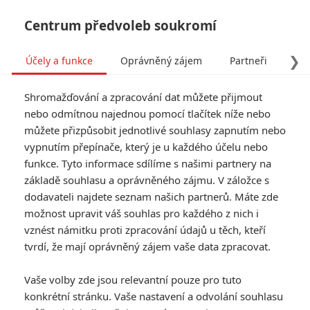
Centrum předvoleb soukromí
❯
Účely a funkce
Oprávněný zájem
Partneři
Pro
Tog
Shromažďování a zpracování dat můžete přijmout
navi
nebo odmítnou najednou pomocí tlačítek níže nebo
můžete přizpůsobit jednotlivé souhlasy zapnutím nebo
vypnutím přepínače, který je u každého účelu nebo
funkce. Tyto informace sdílíme s našimi partnery na
základě souhlasu a oprávněného zájmu. V záložce s
dodavateli najdete seznam našich partnerů. Máte zde
možnost upravit váš souhlas pro každého z nich i
vznést námitku proti zpracování údajů u těch, kteří
tvrdí, že mají oprávněný zájem vaše data zpracovat.
Vaše volby zde jsou relevantní pouze pro tuto
konkrétní stránku. Vaše nastavení a odvolání souhlasu