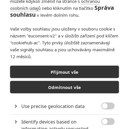
můžete kdykoli změnit na stránce s
ochranou
Správa
osobních údajů
nebo kliknutím na tlačítko
souhlasu
v levém dolním rohu.
Vaše volby souhlasu jsou uloženy v souboru cookie s
názvem "euconsent-v2" a v úložišti zařízení pod klíčem
"cookiehub-ac". Tyto prvky úložiště zaznamenávají
vaše signály souhlasu a jsou uchovávány maximálně
12 měsíců.
Den nezávislosti: Trojka se
ruší
Přijmout vše
Napsal:
Petr Slavík - (Anarvin)
, 25.10.2013 13:00
Odmítnout vše
Use precise geolocation data

Identify devices based on

information actively requested