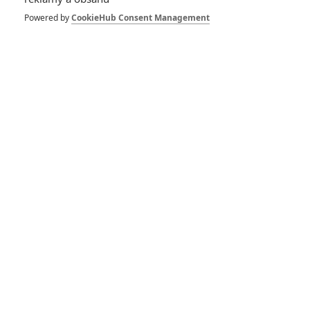
Den nezávislosti 2
Powered by
CookieHub Consent Management
odhalil podtitul a
představuje se
9
Rudmen
| 25.06.2015 18:30
Den nezávislosti 2:
Oficiální synopse
6
Anarvin
| 07.06.2015 18:35
Den nezávislosti 2:
Čekají nás další dva
díly?
12
Rudmen
| 30.05.2015 10:10