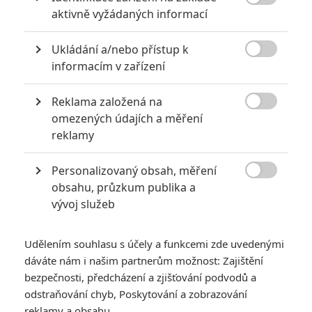

aktivně vyžádaných informací
akci
0
Jaaaara
| 18.10.2020 18:40
Ukládání a/nebo přístup k
Kořením nejen akčních filmů jsou scény na

informacím v zařízení
střelnici a obecně ty, ve kterých střelci před
ostrou akcí předvádějí svůj um. Tyhle nás
baví ze všech nejvíc.
Reklama založená na

omezených údajích a měření
reklamy
10 nejvražednějších roků ve filmové historii, a které snímky
za mrtvé můžou
Personalizovaný obsah, měření
0
Jaaaara

| 27.07.2020 21:30
obsahu, průzkum publika a
Kdy se v kinech umíralo nejvíce? A které
vývoj služeb
snímky v daných letech dominovaly?
Udělením souhlasu s účely a funkcemi zde uvedenými
dáváte nám i našim partnerům možnost: Zajištění
bezpečnosti, předcházení a zjišťování podvodů a
odstraňování chyb, Poskytování a zobrazování
reklamy a obsahu