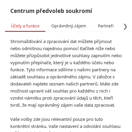
Centrum předvoleb soukromí
❯
Účely a funkce
Oprávněný zájem
Partneři
Pro
Tog
Shromažďování a zpracování dat můžete přijmout
navi
nebo odmítnou najednou pomocí tlačítek níže nebo
můžete přizpůsobit jednotlivé souhlasy zapnutím nebo
Tag: Independence Day 2
vypnutím přepínače, který je u každého účelu nebo
funkce. Tyto informace sdílíme s našimi partnery na
základě souhlasu a oprávněného zájmu. V záložce s
ČLÁNKY
FILMY
OSOBY
VIDEA
(0)
(0)
(0)
dodavateli najdete seznam našich partnerů. Máte zde
možnost upravit váš souhlas pro každého z nich i
Den nezávislosti 2:
vznést námitku proti zpracování údajů u těch, kteří
Režisér Emmerich
tvrdí, že mají oprávněný zájem vaše data zpracovat.
přiznává, že natočit
dvojku byla nakonec
Vaše volby zde jsou relevantní pouze pro tuto
chyba
konkrétní stránku. Vaše nastavení a odvolání souhlasu
3
Jaaaara
| 21.11.2019 16:00