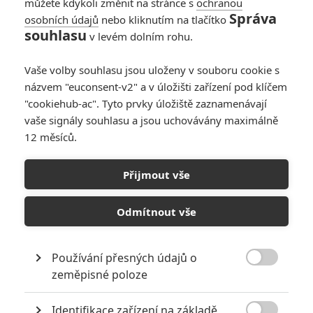
můžete kdykoli změnit na stránce s
ochranou
Správa
osobních údajů
nebo kliknutím na tlačítko
Den nezávislosti 2:
souhlasu
v levém dolním rohu.
Evropa má na
plákátě na kahánku
Vaše volby souhlasu jsou uloženy v souboru cookie s
0
Anarvin
| 09.03.2016 22:58
názvem "euconsent-v2" a v úložišti zařízení pod klíčem
"cookiehub-ac". Tyto prvky úložiště zaznamenávají
vaše signály souhlasu a jsou uchovávány maximálně
12 měsíců.
Den nezávislosti 2:
Nepřítomnost
Přijmout vše
Smithe vysvětlena
6
Rudmen
| 15.12.2015 09:34
Odmítnout vše
Používání přesných údajů o

zeměpisné poloze
NEPŘEHLÉDNĚTE
Identifikace zařízení na základě
Nejlepší lekce filmové střelby aneb hollywoodské střelnice v