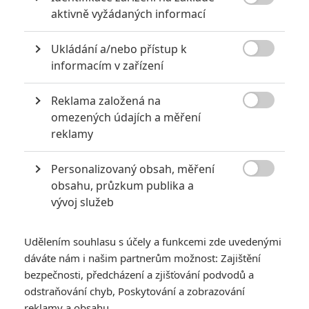

aktivně vyžádaných informací
Ukládání a/nebo přístup k

informacím v zařízení
Reklama založená na
Warner Bros.

omezených údajích a měření
reklamy
Poslední trailery hrnou destrukci na diváky, kteří se
stále nerozhodli, zda na film vyrazí.
Personalizovaný obsah, měření

Do světových kin dorazil monster film
Godzilla x Kong:
obsahu, průzkum publika a
vývoj služeb
Nové impérium
(
Godzilla x Kong: The New Empire
).
Recenze nejsou nejlepší. Snímek si odnáší druhou nejslabší
recenzentskou známku ze všech dosavadních filmů z
Udělením souhlasu s účely a funkcemi zde uvedenými
dáváte nám i našim partnerům možnost: Zajištění
Monsterverse
. Stejně jako u předchozího
Godzilla vs. Kong
bezpečnosti, předcházení a zjišťování podvodů a
platí, že souboje monster sklízejí pochvaly, ale cokoliv se
odstraňování chyb, Poskytování a zobrazování
děje mezitím, je podle kritiků k ničemu. A tentokrát se snížil
reklamy a obsahu