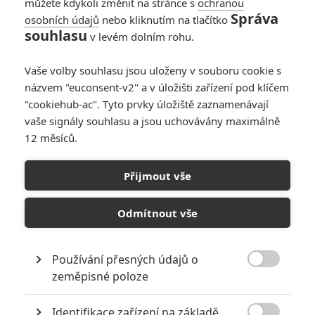
můžete kdykoli změnit na stránce s
ochranou
Správa
osobních údajů
nebo kliknutím na tlačítko
souhlasu
v levém dolním rohu.
Vaše volby souhlasu jsou uloženy v souboru cookie s
názvem "euconsent-v2" a v úložišti zařízení pod klíčem
"cookiehub-ac". Tyto prvky úložiště zaznamenávají
vaše signály souhlasu a jsou uchovávány maximálně
12 měsíců.
Godzilla x Kong: Film je v
kinech, slaví úspěch, chystá
Přijmout vše
pokračování
Odmítnout vše
Napsal:
Petr Slavík - (Anarvin)
, 31.03.2024 06:10
Používání přesných údajů o

zeměpisné poloze
Identifikace zařízení na základě