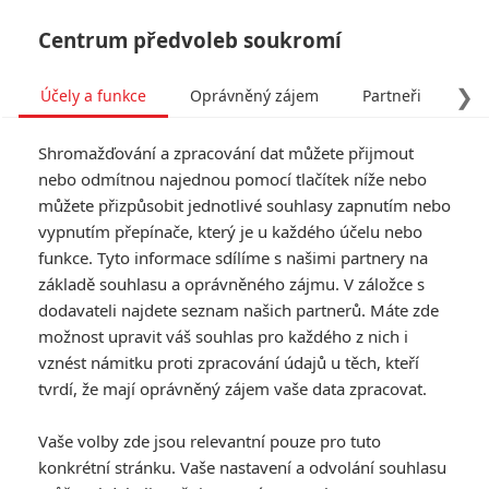
Centrum předvoleb soukromí
❯
Účely a funkce
Oprávněný zájem
Partneři
Pro
Tog
Shromažďování a zpracování dat můžete přijmout
navi
nebo odmítnou najednou pomocí tlačítek níže nebo
můžete přizpůsobit jednotlivé souhlasy zapnutím nebo
vypnutím přepínače, který je u každého účelu nebo
funkce. Tyto informace sdílíme s našimi partnery na
základě souhlasu a oprávněného zájmu. V záložce s
dodavateli najdete seznam našich partnerů. Máte zde
možnost upravit váš souhlas pro každého z nich i
vznést námitku proti zpracování údajů u těch, kteří
tvrdí, že mají oprávněný zájem vaše data zpracovat.
Vaše volby zde jsou relevantní pouze pro tuto
konkrétní stránku. Vaše nastavení a odvolání souhlasu