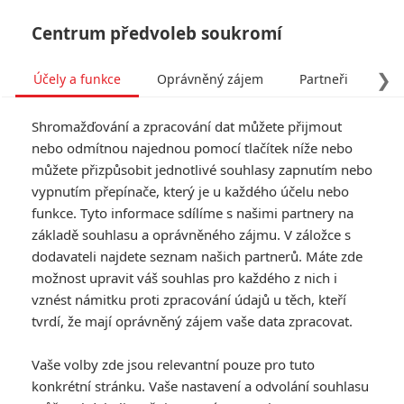
Centrum předvoleb soukromí
❯
Účely a funkce
Oprávněný zájem
Partneři
Pro
Tog
Shromažďování a zpracování dat můžete přijmout
navi
nebo odmítnou najednou pomocí tlačítek níže nebo
můžete přizpůsobit jednotlivé souhlasy zapnutím nebo
Godzilla x Kong: Film je v
vypnutím přepínače, který je u každého účelu nebo
funkce. Tyto informace sdílíme s našimi partnery na
kinech, slaví úspěch, chystá
základě souhlasu a oprávněného zájmu. V záložce s
pokračování
dodavateli najdete seznam našich partnerů. Máte zde
možnost upravit váš souhlas pro každého z nich i
vznést námitku proti zpracování údajů u těch, kteří
Napsal:
Petr Slavík - (Anarvin)
, 31.03.2024 06:10
tvrdí, že mají oprávněný zájem vaše data zpracovat.
KOMENTÁŘE
8
Vaše volby zde jsou relevantní pouze pro tuto
konkrétní stránku. Vaše nastavení a odvolání souhlasu