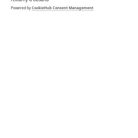
Powered by
CookieHub Consent Management
colombo
| 2024-04-01 16:19:55 |
0
0
Právě že už nečtu Fimi :D
Fimi
| 2024-04-01 08:06:20 |
0
0
Colombo neříkej že to čteš, to bys byl masochista
colombo
| 2024-04-01 00:02:11 |
0
0
Ale no tak Antoníne. Už je nuda číst ty tvoje rádoby
slohovky.