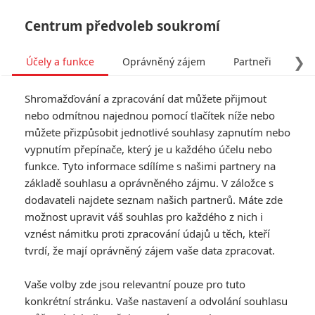
Centrum předvoleb soukromí
❯
Účely a funkce
Oprávněný zájem
Partneři
Pro
Tog
Shromažďování a zpracování dat můžete přijmout
navi
nebo odmítnou najednou pomocí tlačítek níže nebo
můžete přizpůsobit jednotlivé souhlasy zapnutím nebo
vypnutím přepínače, který je u každého účelu nebo
funkce. Tyto informace sdílíme s našimi partnery na
základě souhlasu a oprávněného zájmu. V záložce s
dodavateli najdete seznam našich partnerů. Máte zde
možnost upravit váš souhlas pro každého z nich i
vznést námitku proti zpracování údajů u těch, kteří
tvrdí, že mají oprávněný zájem vaše data zpracovat.
Vaše volby zde jsou relevantní pouze pro tuto
konkrétní stránku. Vaše nastavení a odvolání souhlasu