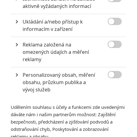

aktivně vyžádaných informací
Ukládání a/nebo přístup k

informacím v zařízení
Reklama založená na

omezených údajích a měření
Marvel Studios
reklamy
Zobrazit dalších 6 obrázků
Personalizovaný obsah, měření

obsahu, průzkum publika a
První novináři viděli marvelovku Wakanda nechť žije.
vývoj služeb
Máme se připravit na emotivní truchlení po zesnulém
králi.
Udělením souhlasu s účely a funkcemi zde uvedenými
dáváte nám i našim partnerům možnost: Zajištění
V Los Angeles se odehrála slavnostní premiéra pro
bezpečnosti, předcházení a zjišťování podvodů a
marvelovskou novinku
Black Panther: Wakanda nechť žije
.
odstraňování chyb, Poskytování a zobrazování
Všechny dopředu zajímalo, jak si tvůrci poradí se ztrátou
reklamy a obsahu