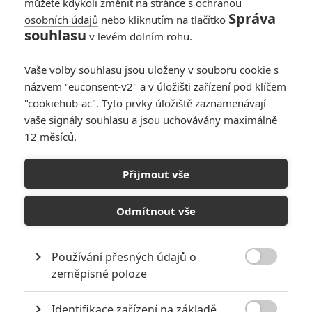
můžete kdykoli změnit na stránce s
ochranou
Správa
osobních údajů
nebo kliknutím na tlačítko
souhlasu
v levém dolním rohu.
Vaše volby souhlasu jsou uloženy v souboru cookie s
názvem "euconsent-v2" a v úložišti zařízení pod klíčem
"cookiehub-ac". Tyto prvky úložiště zaznamenávají
vaše signály souhlasu a jsou uchovávány maximálně
12 měsíců.
Black Panther 2: První
ohlasy jsou tu, aneb velká
Přijmout vše
pocta zesnulému
Odmítnout vše
Bosemanovi
Používání přesných údajů o
Napsal:
Petr Slavík - (Anarvin)
, 27.10.2022 11:43

zeměpisné poloze
Identifikace zařízení na základě