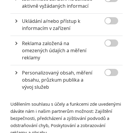

aktivně vyžádaných informací
Ukládání a/nebo přístup k

informacím v zařízení
Marvel Studios
Reklama založená na
Zobrazit dalších 12 obrázků

omezených údajích a měření
reklamy
Podle zámořských kritiků jde o přelomový film, tak jsme
se mu podívali ze středoevropského odstupu důkladně
Personalizovaný obsah, měření
na zoubek.

obsahu, průzkum publika a
vývoj služeb
KAPITOLA Č.1
VERDIKT
Udělením souhlasu s účely a funkcemi zde uvedenými
dáváte nám i našim partnerům možnost: Zajištění
Pokud jste Black Panthera ještě neviděli a rozhodujete se, zda
bezpečnosti, předcházení a zjišťování podvodů a
vyrazit do kina, můžete zkusit naše První dojmy. Následující
odstraňování chyb, Poskytování a zobrazování
text obsahuje spoilery a je tedy určený především čtenářům,
reklamy a obsahu