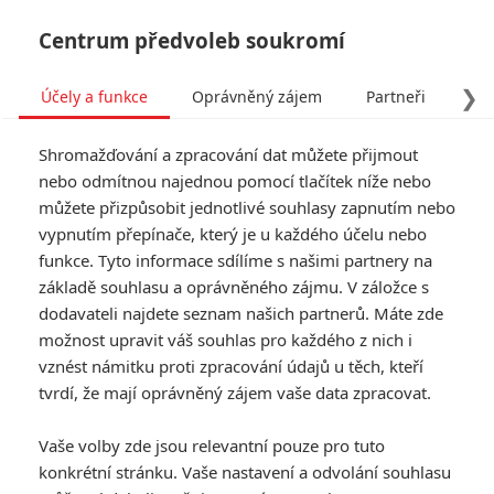
Centrum předvoleb soukromí
❯
Účely a funkce
Oprávněný zájem
Partneři
Pro
Tog
Shromažďování a zpracování dat můžete přijmout
navi
nebo odmítnou najednou pomocí tlačítek níže nebo
můžete přizpůsobit jednotlivé souhlasy zapnutím nebo
vypnutím přepínače, který je u každého účelu nebo
funkce. Tyto informace sdílíme s našimi partnery na
základě souhlasu a oprávněného zájmu. V záložce s
dodavateli najdete seznam našich partnerů. Máte zde
možnost upravit váš souhlas pro každého z nich i
vznést námitku proti zpracování údajů u těch, kteří
tvrdí, že mají oprávněný zájem vaše data zpracovat.
Vaše volby zde jsou relevantní pouze pro tuto
konkrétní stránku. Vaše nastavení a odvolání souhlasu