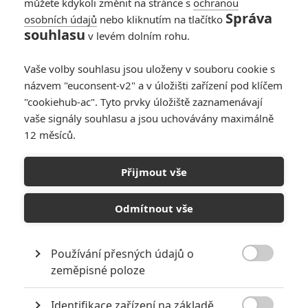
můžete kdykoli změnit na stránce s
ochranou
Správa
osobních údajů
nebo kliknutím na tlačítko
souhlasu
v levém dolním rohu.
Vaše volby souhlasu jsou uloženy v souboru cookie s
názvem "euconsent-v2" a v úložišti zařízení pod klíčem
"cookiehub-ac". Tyto prvky úložiště zaznamenávají
vaše signály souhlasu a jsou uchovávány maximálně
12 měsíců.
Recenze: Black Panther -
důkladný rozbor filmu
Přijmout vše
Napsal:
Petr Slavík - (Anarvin)
, 20.02.2018 21:12
Odmítnout vše
Používání přesných údajů o

zeměpisné poloze
Identifikace zařízení na základě