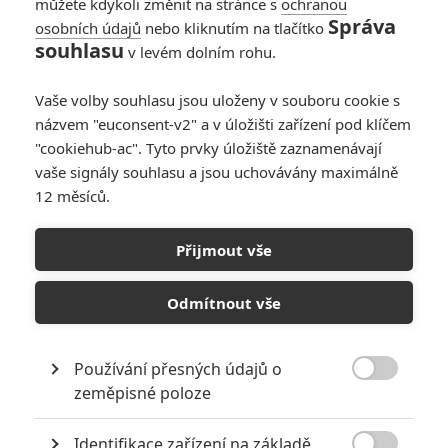
můžete kdykoli změnit na stránce s
ochranou
Články
Správa
osobních údajů
nebo kliknutím na tlačítko
souhlasu
v levém dolním rohu.
Vaše volby souhlasu jsou uloženy v souboru cookie s
Black Panther 2:
názvem "euconsent-v2" a v úložišti zařízení pod klíčem
První ohlasy jsou tu,
aneb velká pocta
"cookiehub-ac". Tyto prvky úložiště zaznamenávají
zesnulému
vaše signály souhlasu a jsou uchovávány maximálně
Bosemanovi
12 měsíců.
Přijmout vše
Black Panther:
Wakanda nechť žije -
První trailer je tady
Odmítnout vše
Používání přesných údajů o
Počet článků: 58

Číst další
zeměpisné poloze
Identifikace zařízení na základě