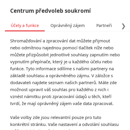
Centrum předvoleb soukromí
❯
Účely a funkce
Oprávněný zájem
Partneři
Pro
Tog
Shromažďování a zpracování dat můžete přijmout
navi
nebo odmítnou najednou pomocí tlačítek níže nebo
můžete přizpůsobit jednotlivé souhlasy zapnutím nebo
vypnutím přepínače, který je u každého účelu nebo
funkce. Tyto informace sdílíme s našimi partnery na
Chadwick
základě souhlasu a oprávněného zájmu. V záložce s
Boseman
dodavateli najdete seznam našich partnerů. Máte zde
možnost upravit váš souhlas pro každého z nich i
Datum narození:
29.11.1976
vznést námitku proti zpracování údajů u těch, kteří
Místo narození:
Anderson,
tvrdí, že mají oprávněný zájem vaše data zpracovat.
South Carolina, USA
Vaše volby zde jsou relevantní pouze pro tuto
TAGY
Chadwick Boseman
konkrétní stránku. Vaše nastavení a odvolání souhlasu