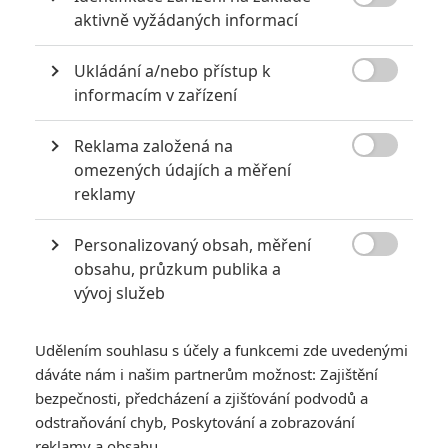

aktivně vyžádaných informací
Obrázky
Ukládání a/nebo přístup k

informacím v zařízení
Reklama založená na

omezených údajích a měření
reklamy
Počet obrázků: 1
Všechny obrázky
Personalizovaný obsah, měření

obsahu, průzkum publika a
vývoj služeb
Komentáře
Udělením souhlasu s účely a funkcemi zde uvedenými
dáváte nám i našim partnerům možnost: Zajištění
bezpečnosti, předcházení a zjišťování podvodů a
odstraňování chyb, Poskytování a zobrazování
1 | 2021-03-23 19:35:53
reklamy a obsahu