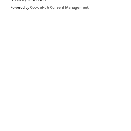
1
Powered by
CookieHub Consent Management
Počet komentářů: 3
Vstoupit do diskuze
Herec
Avengers: Endgame
Avengers: Infinity War
2019
2018