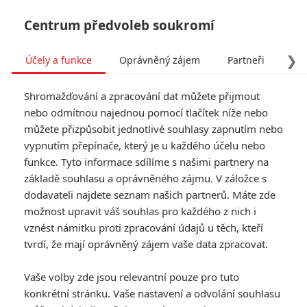
Centrum předvoleb soukromí
❯
Účely a funkce
Oprávněný zájem
Partneři
Pro
Tog
Shromažďování a zpracování dat můžete přijmout
navi
nebo odmítnou najednou pomocí tlačítek níže nebo
můžete přizpůsobit jednotlivé souhlasy zapnutím nebo
vypnutím přepínače, který je u každého účelu nebo
funkce. Tyto informace sdílíme s našimi partnery na
základě souhlasu a oprávněného zájmu. V záložce s
dodavateli najdete seznam našich partnerů. Máte zde
možnost upravit váš souhlas pro každého z nich i
vznést námitku proti zpracování údajů u těch, kteří
tvrdí, že mají oprávněný zájem vaše data zpracovat.
Vaše volby zde jsou relevantní pouze pro tuto
konkrétní stránku. Vaše nastavení a odvolání souhlasu