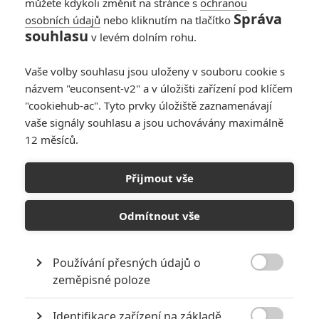
můžete kdykoli změnit na stránce s
ochranou
Správa
osobních údajů
nebo kliknutím na tlačítko
souhlasu
v levém dolním rohu.
Vaše volby souhlasu jsou uloženy v souboru cookie s
názvem "euconsent-v2" a v úložišti zařízení pod klíčem
"cookiehub-ac". Tyto prvky úložiště zaznamenávají
vaše signály souhlasu a jsou uchovávány maximálně
12 měsíců.
Box Office: Diváci v kinech
nemají o Sebevražedný
Přijmout vše
oddíl zájem
Odmítnout vše
Napsal:
Milan Brousil - (Brousitch)
, 08.08.2021 19:12
Používání přesných údajů o

zeměpisné poloze
Identifikace zařízení na základě