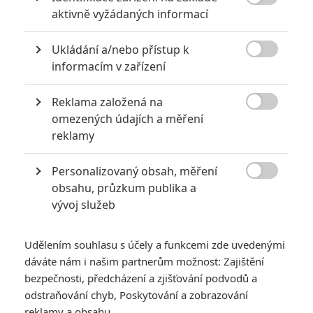

aktivně vyžádaných informací
Ukládání a/nebo přístup k

informacím v zařízení
Reklama založená na
Warner Bros.

omezených údajích a měření
reklamy
Řada kritiků mluví o nejlepším DC filmu od Nolanovy
trilogie, do kina se však širší publikum nalákat
Personalizovaný obsah, měření
nepovedlo.

obsahu, průzkum publika a
vývoj služeb
Mnoho kasovních analytiků mělo obavy, nakonec je ale
výsledek
Sebevražedného oddílu
od režiséra
Jamese
Gunna
ještě horší než předpovídaných 30 milionů. Druhý díl /
Udělením souhlasu s účely a funkcemi zde uvedenými
dáváte nám i našim partnerům možnost: Zajištění
restart série totiž debutoval na klíčovém trhu v USA jenom s
bezpečnosti, předcházení a zjišťování podvodů a
26,5 milionu
dolarů. Méně než 31 milionů
Space Jamu
, méně
odstraňování chyb, Poskytování a zobrazování
než 35 milionů
Expedice: Džungle
. Důvody? Ve stejnou dobu
reklamy a obsahu