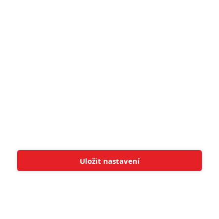
pohádek nepozvedla
8
Recenze: Občanská válka
6
Recenze: Godzilla x Kong: Nové
impérium
8
Recenze: Opičí muž
POSLEDNÍ KOMENTOVANÉ
Uložit nastavení
Tato stránka používá soubory cookies.
Více informací
Rozumím
3
ČLÁNEK | 01.08.2026 16:40
Marvel nečekaně zrušil již schválené pokračování
433
FILM | 01.08.2026 07:11