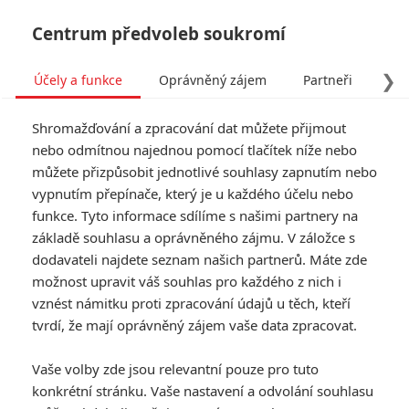
Centrum předvoleb soukromí
❯
Účely a funkce
Oprávněný zájem
Partneři
Pro
Tog
Shromažďování a zpracování dat můžete přijmout
navi
nebo odmítnou najednou pomocí tlačítek níže nebo
můžete přizpůsobit jednotlivé souhlasy zapnutím nebo
vypnutím přepínače, který je u každého účelu nebo
funkce. Tyto informace sdílíme s našimi partnery na
základě souhlasu a oprávněného zájmu. V záložce s
dodavateli najdete seznam našich partnerů. Máte zde
možnost upravit váš souhlas pro každého z nich i
vznést námitku proti zpracování údajů u těch, kteří
tvrdí, že mají oprávněný zájem vaše data zpracovat.
Vaše volby zde jsou relevantní pouze pro tuto
konkrétní stránku. Vaše nastavení a odvolání souhlasu