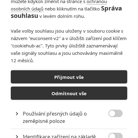
můžete kdykoli změnit na stránce s
ochranou
Správa
osobních údajů
nebo kliknutím na tlačítko
souhlasu
v levém dolním rohu.
Vaše volby souhlasu jsou uloženy v souboru cookie s
názvem "euconsent-v2" a v úložišti zařízení pod klíčem
"cookiehub-ac". Tyto prvky úložiště zaznamenávají
vaše signály souhlasu a jsou uchovávány maximálně
12 měsíců.
Bleskovky: Šéfové Disneyho
a Netflixu si loni přišli na
Přijmout vše
obří výplaty
Odmítnout vše
Napsal:
Petr Slavík - (Anarvin)
, 20.01.2021 22:28
Používání přesných údajů o

zeměpisné poloze
Identifikace zařízení na základě