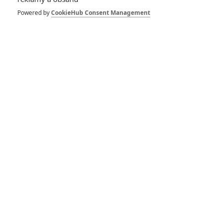
Spider-Man: Zbrusu nový den – Podle recenzí máme čekat
Powered by
CookieHub Consent Management
překvapivě emotivní a osobní film
1
ČLÁNEK | 30.07.2026 03:42
Velké preview: Odyssea - seznamte se s maximálně nabitým
obsazením
DISKUZE
PŘIHLÁSIT
REGISTROVAT