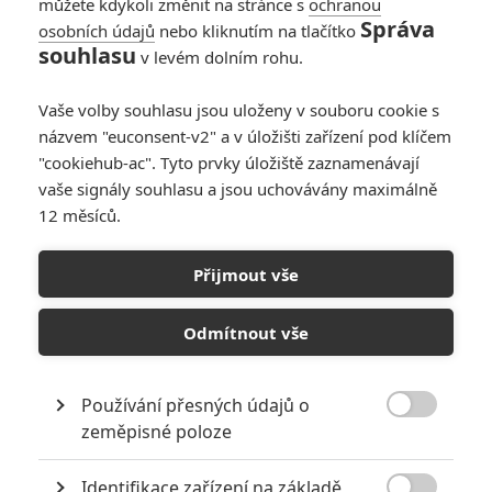
můžete kdykoli změnit na stránce s
ochranou
Správa
osobních údajů
nebo kliknutím na tlačítko
souhlasu
v levém dolním rohu.
Vaše volby souhlasu jsou uloženy v souboru cookie s
názvem "euconsent-v2" a v úložišti zařízení pod klíčem
"cookiehub-ac". Tyto prvky úložiště zaznamenávají
RECENZE FILMŮ
vaše signály souhlasu a jsou uchovávány maximálně
12 měsíců.
10
Recenze: Zcela výjimečná Gerta
Schnirch nebarví hnus českých dějin
Přijmout vše
narůžovo
5
Recenze: Záhada strašidelného
Odmítnout vše
zámku úroveň štědrovečerních
pohádek nepozvedla
Používání přesných údajů o
8
Recenze: Občanská válka

zeměpisné poloze
Identifikace zařízení na základě