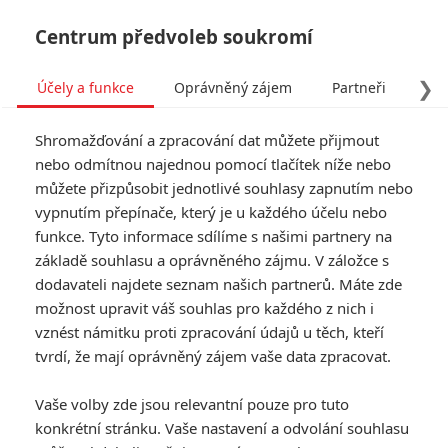
Centrum předvoleb soukromí
❯
Účely a funkce
Oprávněný zájem
Partneři
Pro
Tog
Shromažďování a zpracování dat můžete přijmout
navi
nebo odmítnou najednou pomocí tlačítek níže nebo
můžete přizpůsobit jednotlivé souhlasy zapnutím nebo
Tag: Deaths Birde
vypnutím přepínače, který je u každého účelu nebo
funkce. Tyto informace sdílíme s našimi partnery na
základě souhlasu a oprávněného zájmu. V záložce s
ČLÁNKY
FILMY
OSOBY
VIDEA
(0)
(0)
(0)
dodavateli najdete seznam našich partnerů. Máte zde
možnost upravit váš souhlas pro každého z nich i
Bleskovky: Šéfové
vznést námitku proti zpracování údajů u těch, kteří
Disneyho a Netflixu
tvrdí, že mají oprávněný zájem vaše data zpracovat.
si loni přišli na obří
výplaty
Vaše volby zde jsou relevantní pouze pro tuto
0
Anarvin
| 20.01.2021 22:28
konkrétní stránku. Vaše nastavení a odvolání souhlasu