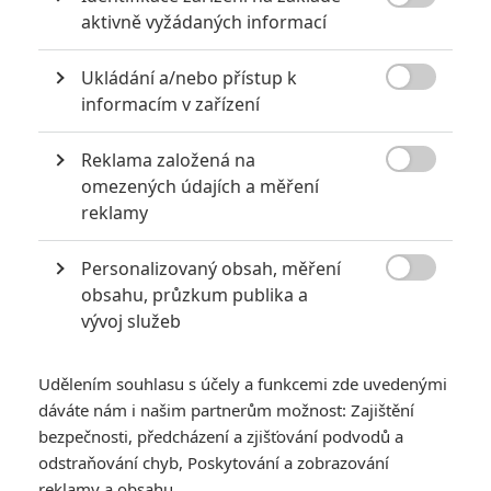
6
Recenze: Godzilla x Kong: Nové

aktivně vyžádaných informací
impérium
8
Ukládání a/nebo přístup k
Recenze: Opičí muž

informacím v zařízení
Reklama založená na

omezených údajích a měření
reklamy
POSLEDNÍ KOMENTOVANÉ
Personalizovaný obsah, měření
3
ČLÁNEK | 01.08.2026 16:40

obsahu, průzkum publika a
Marvel nečekaně zrušil již schválené pokračování
vývoj služeb
433
FILM | 01.08.2026 07:11
拆彈專家
Udělením souhlasu s účely a funkcemi zde uvedenými
1
ČLÁNEK | 30.07.2026 20:14
dáváte nám i našim partnerům možnost: Zajištění
Děti krve a kostí: Regulérní trailer představuje akční fantasy
bezpečnosti, předcházení a zjišťování podvodů a
dobrodružství s vůní Afriky
odstraňování chyb, Poskytování a zobrazování
1
reklamy a obsahu
ČLÁNEK | 30.07.2026 12:31