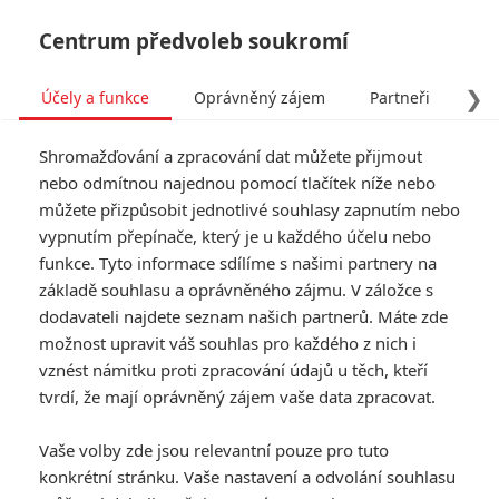
Centrum předvoleb soukromí
❯
Účely a funkce
Oprávněný zájem
Partneři
Pro
Tog
Shromažďování a zpracování dat můžete přijmout
navi
nebo odmítnou najednou pomocí tlačítek níže nebo
můžete přizpůsobit jednotlivé souhlasy zapnutím nebo
Bleskovky: Šéfové Disneyho
vypnutím přepínače, který je u každého účelu nebo
funkce. Tyto informace sdílíme s našimi partnery na
a Netflixu si loni přišli na
základě souhlasu a oprávněného zájmu. V záložce s
obří výplaty
dodavateli najdete seznam našich partnerů. Máte zde
možnost upravit váš souhlas pro každého z nich i
vznést námitku proti zpracování údajů u těch, kteří
Napsal:
Petr Slavík - (Anarvin)
, 20.01.2021 22:28
tvrdí, že mají oprávněný zájem vaše data zpracovat.
KOMENTÁŘE
0
Vaše volby zde jsou relevantní pouze pro tuto
konkrétní stránku. Vaše nastavení a odvolání souhlasu