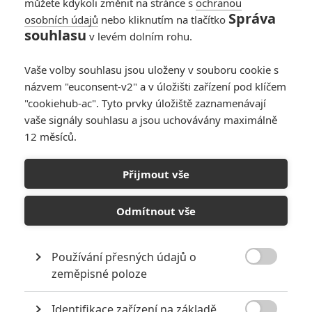
můžete kdykoli změnit na stránce s
ochranou
Správa
osobních údajů
nebo kliknutím na tlačítko
souhlasu
v levém dolním rohu.
PŘIDAT NOVÝ KOMENTÁŘ
Vaše volby souhlasu jsou uloženy v souboru cookie s
názvem "euconsent-v2" a v úložišti zařízení pod klíčem
Pro psaní komentářů, se přihlašte.
"cookiehub-ac". Tyto prvky úložiště zaznamenávají
vaše signály souhlasu a jsou uchovávány maximálně
RECENZE FILMŮ
12 měsíců.
10
Recenze: Zcela výjimečná Gerta
Přijmout vše
Schnirch nebarví hnus českých dějin
narůžovo
Odmítnout vše
5
Recenze: Záhada strašidelného
zámku úroveň štědrovečerních
pohádek nepozvedla
Používání přesných údajů o

zeměpisné poloze
8
Recenze: Občanská válka
Identifikace zařízení na základě