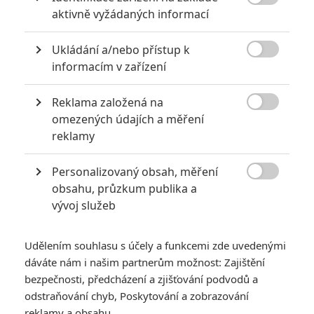

aktivně vyžádaných informací
6
Recenze: Godzilla x Kong: Nové
impérium
Ukládání a/nebo přístup k

informacím v zařízení
8
Recenze: Opičí muž
Reklama založená na

omezených údajích a měření
reklamy
POSLEDNÍ KOMENTOVANÉ
Personalizovaný obsah, měření

obsahu, průzkum publika a
3
ČLÁNEK | 01.08.2026 16:40
vývoj služeb
Marvel nečekaně zrušil již schválené pokračování
433
FILM | 01.08.2026 07:11
Udělením souhlasu s účely a funkcemi zde uvedenými
拆彈專家
dáváte nám i našim partnerům možnost: Zajištění
1
bezpečnosti, předcházení a zjišťování podvodů a
ČLÁNEK | 30.07.2026 20:14
Děti krve a kostí: Regulérní trailer představuje akční fantasy
odstraňování chyb, Poskytování a zobrazování
dobrodružství s vůní Afriky
reklamy a obsahu