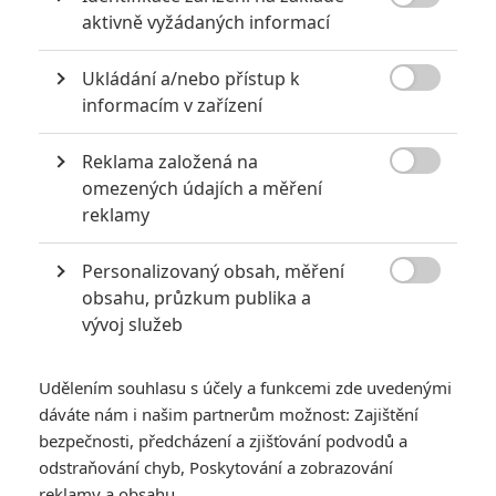
6
Recenze: Godzilla x Kong: Nové

aktivně vyžádaných informací
impérium
8
Ukládání a/nebo přístup k
Recenze: Opičí muž

informacím v zařízení
Reklama založená na

omezených údajích a měření
reklamy
POSLEDNÍ KOMENTOVANÉ
Personalizovaný obsah, měření
3
ČLÁNEK | 01.08.2026 16:40

obsahu, průzkum publika a
Marvel nečekaně zrušil již schválené pokračování
vývoj služeb
433
FILM | 01.08.2026 07:11
拆彈專家
Udělením souhlasu s účely a funkcemi zde uvedenými
1
ČLÁNEK | 30.07.2026 20:14
dáváte nám i našim partnerům možnost: Zajištění
Děti krve a kostí: Regulérní trailer představuje akční fantasy
bezpečnosti, předcházení a zjišťování podvodů a
dobrodružství s vůní Afriky
odstraňování chyb, Poskytování a zobrazování
1
reklamy a obsahu
ČLÁNEK | 30.07.2026 12:31