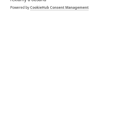
Spider-Man: Zbrusu nový den – Podle recenzí máme čekat
Powered by
CookieHub Consent Management
překvapivě emotivní a osobní film
1
ČLÁNEK | 30.07.2026 03:42
Velké preview: Odyssea - seznamte se s maximálně nabitým
obsazením
DISKUZE
PŘIHLÁSIT
REGISTROVAT