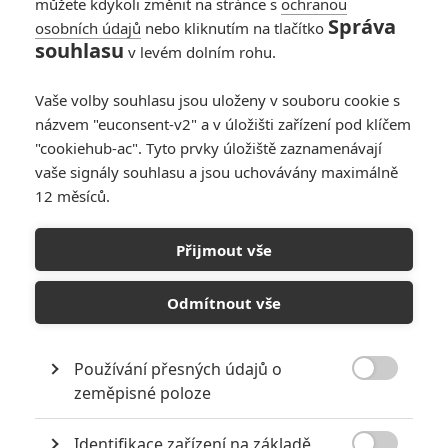
můžete kdykoli změnit na stránce s
ochranou
Správa
osobních údajů
nebo kliknutím na tlačítko
souhlasu
v levém dolním rohu.
Vaše volby souhlasu jsou uloženy v souboru cookie s
názvem "euconsent-v2" a v úložišti zařízení pod klíčem
"cookiehub-ac". Tyto prvky úložiště zaznamenávají
RECENZE FILMŮ
vaše signály souhlasu a jsou uchovávány maximálně
12 měsíců.
10
Recenze: Zcela výjimečná Gerta
Schnirch nebarví hnus českých dějin
Přijmout vše
narůžovo
5
Recenze: Záhada strašidelného
Odmítnout vše
zámku úroveň štědrovečerních
pohádek nepozvedla
Používání přesných údajů o
8
Recenze: Občanská válka

zeměpisné poloze
Identifikace zařízení na základě