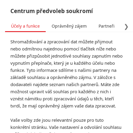
Centrum předvoleb soukromí
❯
Účely a funkce
Oprávněný zájem
Partneři
Pro
Tog
Shromažďování a zpracování dat můžete přijmout
navi
nebo odmítnou najednou pomocí tlačítek níže nebo
můžete přizpůsobit jednotlivé souhlasy zapnutím nebo
Tag: Ashleys War
vypnutím přepínače, který je u každého účelu nebo
funkce. Tyto informace sdílíme s našimi partnery na
základě souhlasu a oprávněného zájmu. V záložce s
ČLÁNKY
FILMY
OSOBY
VIDEA
(0)
(0)
(0)
dodavateli najdete seznam našich partnerů. Máte zde
možnost upravit váš souhlas pro každého z nich i
Bleskovky: Šéfové
vznést námitku proti zpracování údajů u těch, kteří
Disneyho a Netflixu
tvrdí, že mají oprávněný zájem vaše data zpracovat.
si loni přišli na obří
výplaty
Vaše volby zde jsou relevantní pouze pro tuto
0
Anarvin
| 20.01.2021 22:28
konkrétní stránku. Vaše nastavení a odvolání souhlasu