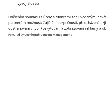
vývoj služeb
Udělením souhlasu s účely a funkcemi zde uvedenými dává
partnerům možnost: Zajištění bezpečnosti, předcházení a zj
odstraňování chyb, Poskytování a zobrazování reklamy a o
Powered by
CookieHub Consent Management
Project Northmoor
Fanoušci Středozemě se za podpory známých
osobností, jako jsou Ian McKellen či Martin Freeman,
pokoušejí koupit dům J.R.R. Tolkiena.
Veřejná finanční sbírka na koupi domu po
J.R.R. Tolkienovi
,
nazvaná
Project Northmoor
(podle ulice, kde dům stojí) je
vedena britskou spisovatelkou
Julií Golding
. V jejím úsilí
zabránit, aby se nemovitost dostala do volného prodeje a
navíc ji proměnit v literární centrum zasvěcené legendárnímu
autorovi, ji podporuje široká skupina lidí včetně herců
Iana