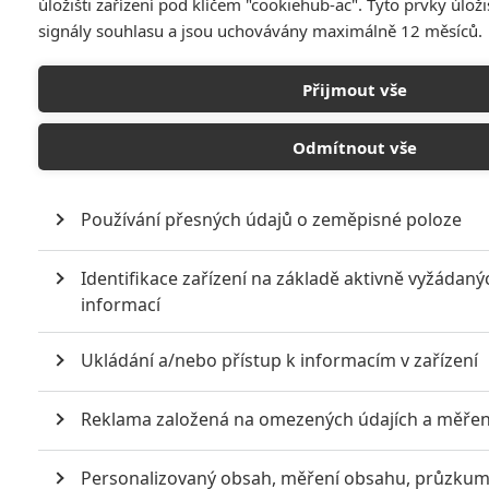
úložišti zařízení pod klíčem "cookiehub-ac". Tyto prvky úlo
signály souhlasu a jsou uchovávány maximálně 12 měsíců.
Přijmout vše
Odmítnout vše
Používání přesných údajů o zeměpisné poloze
Gandalf, Bilbo, Gimli a spol.
se snaží zachránit
Identifikace zařízení na základě aktivně vyžádaný
informací
Tolkienův dům
Ukládání a/nebo přístup k informacím v zařízení
Napsal:
Marián Majtán - (meufo)
, 24.01.2021 06:00
Reklama založená na omezených údajích a měřen
Personalizovaný obsah, měření obsahu, průzkum