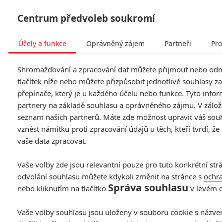
Centrum předvoleb soukromí
Účely a funkce
Oprávněný zájem
Partneři
Pro
Tog
Shromažďování a zpracování dat můžete přijmout nebo od
navi
tlačítek níže nebo můžete přizpůsobit jednotlivé souhlasy
přepínače, který je u každého účelu nebo funkce. Tyto infor
partnery na základě souhlasu a oprávněného zájmu. V záložc
seznam našich partnerů. Máte zde možnost upravit váš souh
vznést námitku proti zpracování údajů u těch, kteří tvrdí, 
vaše data zpracovat.
Vaše volby zde jsou relevantní pouze pro tuto konkrétní str
odvolání souhlasu můžete kdykoli změnit na stránce s
ochr
Správa souhlasu
nebo kliknutím na tlačítko
v levém 
Vaše volby souhlasu jsou uloženy v souboru cookie s názve