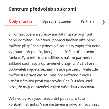
Centrum předvoleb soukromí
❯
Účely a funkce
Oprávněný zájem
Partneři
Pro
Tog
Shromažďování a zpracování dat můžete přijmout
navi
nebo odmítnou najednou pomocí tlačítek níže nebo
můžete přizpůsobit jednotlivé souhlasy zapnutím nebo
Gandalf, Bilbo, Gimli a spol.
vypnutím přepínače, který je u každého účelu nebo
funkce. Tyto informace sdílíme s našimi partnery na
se snaží zachránit
základě souhlasu a oprávněného zájmu. V záložce s
Tolkienův dům
dodavateli najdete seznam našich partnerů. Máte zde
možnost upravit váš souhlas pro každého z nich i
vznést námitku proti zpracování údajů u těch, kteří
Napsal:
Marián Majtán - (meufo)
, 24.01.2021 06:00
tvrdí, že mají oprávněný zájem vaše data zpracovat.
KOMENTÁŘE
0
Vaše volby zde jsou relevantní pouze pro tuto
konkrétní stránku. Vaše nastavení a odvolání souhlasu