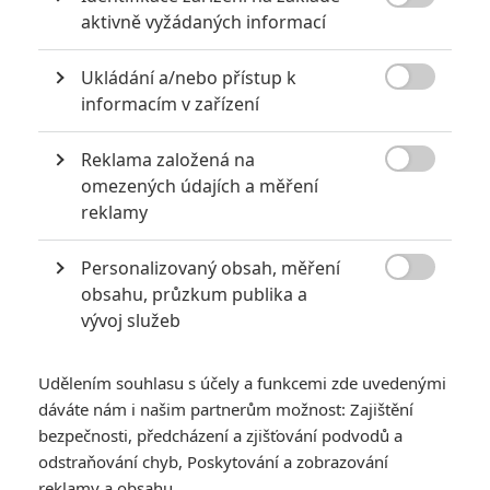

aktivně vyžádaných informací
Ukládání a/nebo přístup k
RECENZE FILMŮ

informacím v zařízení
10
Recenze: Zcela výjimečná Gerta
Reklama založená na
Schnirch nebarví hnus českých dějin

narůžovo
omezených údajích a měření
reklamy
5
Recenze: Záhada strašidelného
zámku úroveň štědrovečerních
Personalizovaný obsah, měření
pohádek nepozvedla

obsahu, průzkum publika a
8
Recenze: Občanská válka
vývoj služeb
Udělením souhlasu s účely a funkcemi zde uvedenými
6
Recenze: Godzilla x Kong: Nové
dáváte nám i našim partnerům možnost: Zajištění
impérium
bezpečnosti, předcházení a zjišťování podvodů a
odstraňování chyb, Poskytování a zobrazování
Recenze: Opičí muž
reklamy a obsahu