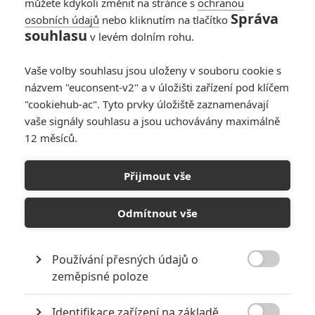
můžete kdykoli změnit na stránce s
ochranou
Správa
osobních údajů
nebo kliknutím na tlačítko
souhlasu
v levém dolním rohu.
PŘIDAT NOVÝ KOMENTÁŘ
Vaše volby souhlasu jsou uloženy v souboru cookie s
názvem "euconsent-v2" a v úložišti zařízení pod klíčem
Pro psaní komentářů, se přihlašte.
"cookiehub-ac". Tyto prvky úložiště zaznamenávají
vaše signály souhlasu a jsou uchovávány maximálně
Pán prstenů:
12 měsíců.
Společenstvo Prstenu
19.12.2001 | USA, Nový Zéland
Přijmout vše
Akční, Dobrodružný, Fantasy
Info o filmu
Odmítnout vše
Používání přesných údajů o

zeměpisné poloze
Identifikace zařízení na základě