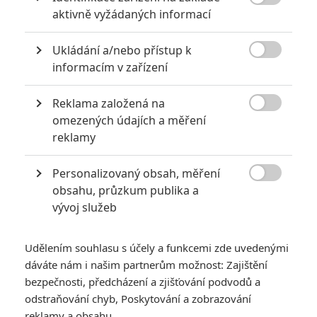

aktivně vyžádaných informací
2
Jaaaara
| 13.07.2020 18:07
Kdysi hvězda akčních filmů, dnes král
Ukládání a/nebo přístup k
céčkových slátanin, protagonista bizarní

policejní reality show nebo zvláštní
informacím v zařízení
velvyslanec Ruska.
Reklama založená na

omezených údajích a měření
Filmové remaky, které se až překvapivě povedly
reklamy
5
Vojcl
| 08.09.2020 22:00
Personalizovaný obsah, měření
Které předělávky již existujících filmů se
povedly natolik, že dokonce zastínily

obsahu, průzkum publika a
originál? Hollywoodská historie jich ukrývá
vývoj služeb
víc, než byste čekali.
Udělením souhlasu s účely a funkcemi zde uvedenými
dáváte nám i našim partnerům možnost: Zajištění
bezpečnosti, předcházení a zjišťování podvodů a
odstraňování chyb, Poskytování a zobrazování
Milovník, ne
reklamy a obsahu