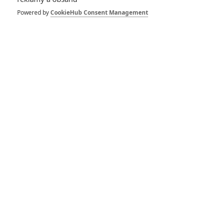
bojovník: Zamilovaný
mladík dělá pro lásku
Powered by
CookieHub Consent Management
opravdové psí kusy.
0
Rudmen
| 05.07.2026 07:00
Charlie Harper:
Chválená romance
dokáže už v traileru
zanechat silný dojem
0
Rudmen
| 27.06.2026 13:00
Rozum a cit: Do kin
míří nové zpracování
naprosté romantické
klasiky
0
Rudmen
| 26.06.2026 16:21