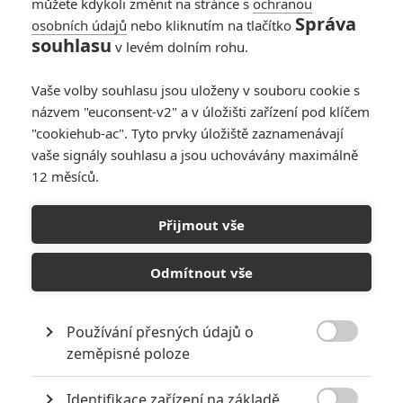
můžete kdykoli změnit na stránce s
ochranou
Správa
osobních údajů
nebo kliknutím na tlačítko
Not Alone: Nový
souhlasu
v levém dolním rohu.
vesmírný animák
slibuje zábavu, ale i
Vaše volby souhlasu jsou uloženy v souboru cookie s
dojetí
názvem "euconsent-v2" a v úložišti zařízení pod klíčem
0
Rudmen
| 15.07.2026 13:05
"cookiehub-ac". Tyto prvky úložiště zaznamenávají
vaše signály souhlasu a jsou uchovávány maximálně
12 měsíců.
Navždy srdcerváči:
Populární romance
Přijmout vše
Netflixu vrcholí
0
Rudmen
| 13.07.2026 11:00
Odmítnout vše
Používání přesných údajů o

zeměpisné poloze
NEPŘEHLÉDNĚTE
Identifikace zařízení na základě
Mlátička s copánkem aneb nejlepší filmy Stevena Seagala