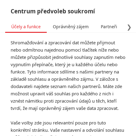
Centrum předvoleb soukromí
❯
Účely a funkce
Oprávněný zájem
Partneři
Pro
Tog
Shromažďování a zpracování dat můžete přijmout
navi
nebo odmítnou najednou pomocí tlačítek níže nebo
můžete přizpůsobit jednotlivé souhlasy zapnutím nebo
Tag: romantický
vypnutím přepínače, který je u každého účelu nebo
funkce. Tyto informace sdílíme s našimi partnery na
základě souhlasu a oprávněného zájmu. V záložce s
ČLÁNKY
FILMY
OSOBY
VIDEA
(0)
(0)
(0)
dodavateli najdete seznam našich partnerů. Máte zde
možnost upravit váš souhlas pro každého z nich i
Hypotéza lásky: V
vznést námitku proti zpracování údajů u těch, kteří
nové romantické
tvrdí, že mají oprávněný zájem vaše data zpracovat.
komedii se z
předstírané lásky
Vaše volby zde jsou relevantní pouze pro tuto
stává skutečná
konkrétní stránku. Vaše nastavení a odvolání souhlasu
0
Rudmen
| 16.07.2026 06:00