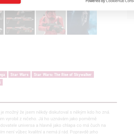
Powered by
CookieHub Cons
a založená na omezených údajích a měření reklamy
alizovaný obsah, měření obsahu, průzkum publika a vývoj
hlasu s účely a funkcemi zde uvedenými dáváte nám i našim pa
štění bezpečnosti, předcházení a zjišťování podvodů a odstraňov
a zobrazování reklamy a obsahu
ega
Star Wars
Star Wars: The Rise of Skywalker
i
je možný že jsem někdy diskutoval s někým kdo ho zná.
sum vyrobil z ničeho. Já ho uznávám jako poměrně
budovatele universa a hlavně jako chlapa co má čuch na
jícím není vůbec kvalitní a nemá jí rád. Popravdě jeho