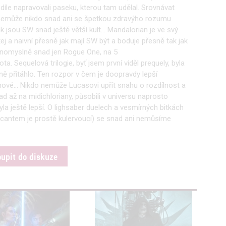
íle napravovali paseku, kterou tam udělal. Srovnávat
ií nemůže nikdo snad ani se špetkou zdravýho rozumu
ak jsou SW snad ještě větší kult... Mandalorian je ve svý
j a naivní přesně jak mají SW být a boduje přesně tak jak
nomyslně snad jen Rogue One, na 5
a. Sequelová trilogie, byť jsem první viděl prequely, byla
ě přitáhlo. Ten rozpor v čem je doopravdy lepší
hové... Nikdo nemůže Lucasovi upřít snahu o rozdílnost a
d až na midichloriany, působili v universu naprosto
byla ještě lepší. O lighsaber duelech a vesmírných bitkách
cantem je prostě kulervoucí) se snad ani nemůsíme
oupit do diskuze