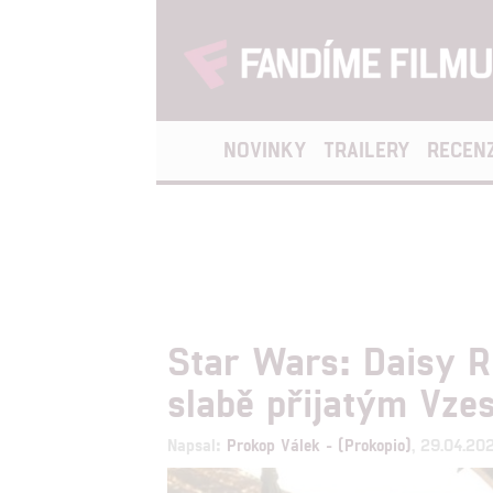
NOVINKY
TRAILERY
RECEN
Star Wars: Daisy Ri
slabě přijatým Vz
Napsal:
Prokop Válek - (Prokopio)
, 29.04.20