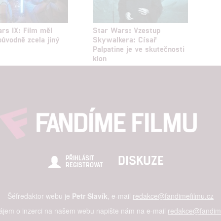
rs IX: Film měl
Star Wars: Vzestup
ůvodně zcela jiný
Skywalkera: Císař
Palpatine je ve skutečnosti
klon
DISKUZE
PŘIHLÁSIT
REGISTROVAT
Šéfredaktor webu je
Petr Slavík
, e-mail
redakce@fandimefilmu.cz
zájem o inzerci na našem webu napište nám na e-mail
redakce@fandime