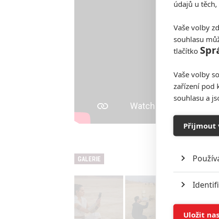
údajů u těch,
Vaše volby zd
souhlasu můž
Spr
tlačítko
Vaše volby so
zařízení pod 
souhlasu a j
Přijmout 
Použív
GALERIE
Identif
Ukládán
Uložit na