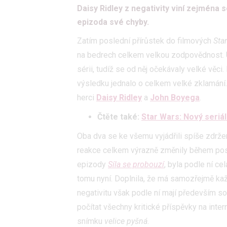
Daisy Ridley z negativity viní zejména 
epizoda své chyby.
Zatím poslední přírůstek do filmových
Sta
na bedrech celkem velkou zodpovědnost. Uza
sérii, tudíž se od něj očekávaly velké věci
výsledku jednalo o celkem velké zklamání. 
herci
Daisy Ridley
a
John Boyega
.
Čtěte také:
Star Wars: Nový seriál
Oba dva se ke všemu vyjádřili spíše zdrže
reakce celkem výrazně změnily během pos
epizody
Síla se probouzí
, byla podle ní ce
tomu nyní. Doplnila, že má samozřejmě k
negativitu však podle ní mají především soc
počítat všechny kritické příspěvky na inte
snímku
velice pyšná
.