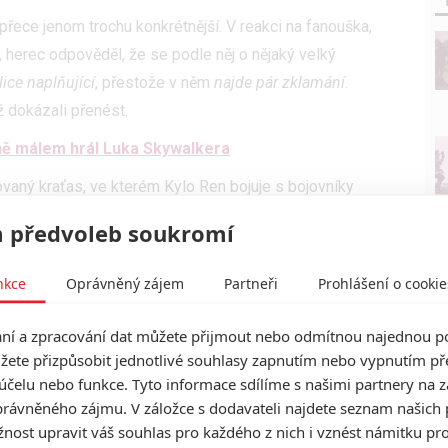
ece jenom trochu konkrétnější. V reakci na fanouška,
, herec odpověděl, že se podle něj o nějaký velký
lice naplňující
, přestože v něm
najde pár zklamání
.
ž dokázali přenést.
ně málem hrál Luka Skywalkera
vaný kraťas, ve kterém Kylo Ren bojuje s bojovníky
adu nových obrázků, které zachycují natáčení poslední
 předvoleb soukromí
iy s Lukem a detailní pohled na zbraně elitních vojáků
nkce
Oprávněný zájem
Partneři
Prohlášení o cookie
í a zpracování dat můžete přijmout nebo odmítnou najednou po
žete přizpůsobit jednotlivé souhlasy zapnutím nebo vypnutím pře
účelu nebo funkce. Tyto informace sdílíme s našimi partnery na 
rávněného zájmu. V záložce s dodavateli najdete seznam našich 
ost upravit váš souhlas pro každého z nich i vznést námitku pro