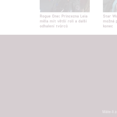
Rogue One: Princezna Leia
Star Wa
měla mít větší roli a další
možná p
odhalení tvůrců
konec
Máte-li 