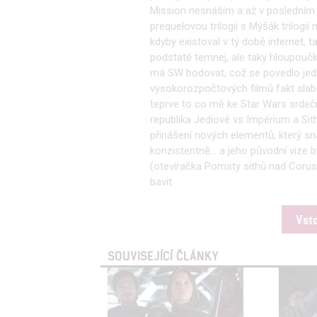
Mission nesnáším a až v posledním d
prequelovou trilogii s Mýšák trilog
kdyby existoval v tý době internet, t
podstatě temnej, ale taky hloupoučke
má SW bodovat, což se povedlo jed
vysokorozpočtových filmů fakt slabot
teprve to co mě ke Star Wars srdečn
republika Jediové vs Impérium a Sit
přinášení nových elementů, který sna
konzistentně... a jeho původní vize 
(otevíračka Pomsty sithů nad Corus
bavit.
Vst
SOUVISEJÍCÍ ČLÁNKY