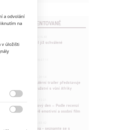
ní a odvolání
POSLEDNÍ KOMENTOVANÉ
iknutím na
3
ČLÁNEK | 01.08.2026 16:40
Marvel nečekaně zrušil již schválené
v úložišti
pokračování
gnály
433
FILM | 01.08.2026 07:11
拆彈專家
1
ČLÁNEK | 30.07.2026 20:14
Děti krve a kostí: Regulérní trailer představuje
akční fantasy dobrodružství s vůní Afriky
1

ČLÁNEK | 30.07.2026 12:31
Spider-Man: Zbrusu nový den – Podle recenzí
máme čekat překvapivě emotivní a osobní film

1
ČLÁNEK | 30.07.2026 03:42
Velké preview: Odyssea - seznamte se s