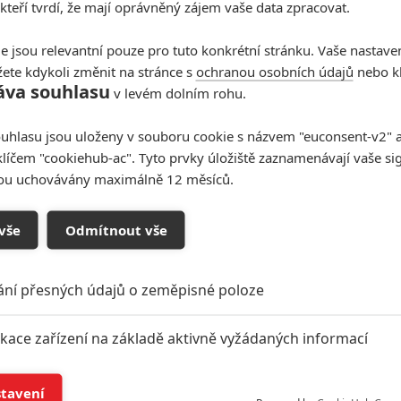
 kteří tvrdí, že mají oprávněný zájem vaše data zpracovat.
e jsou relevantní pouze pro tuto konkrétní stránku. Vaše nastave
ete kdykoli změnit na stránce s
ochranou osobních údajů
nebo kl
áva souhlasu
v levém dolním rohu.
uhlasu jsou uloženy v souboru cookie s názvem "euconsent-v2" a 
klíčem "cookiehub-ac". Tyto prvky úložiště zaznamenávají vaše si
sou uchovávány maximálně 12 měsíců.
vše
Odmítnout vše
Zdroje:
Twitter - John Boyega
,
DragCast
ání přesných údajů o zeměpisné poloze
ikace zařízení na základě aktivně vyžádaných informací
í a/nebo přístup k informacím v zařízení
stavení