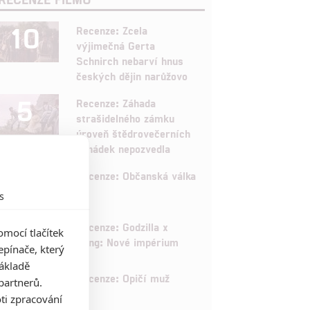
10
Recenze: Zcela
výjimečná Gerta
Schnirch nebarví hnus
českých dějin narůžovo
5
Recenze: Záhada
strašidelného zámku
úroveň štědrovečerních
pohádek nepozvedla
8
Recenze: Občanská válka
s
6
Recenze: Godzilla x
mocí tlačítek
Kong: Nové impérium
pínače, který
základě
8
Recenze: Opičí muž
partnerů.
ti zpracování