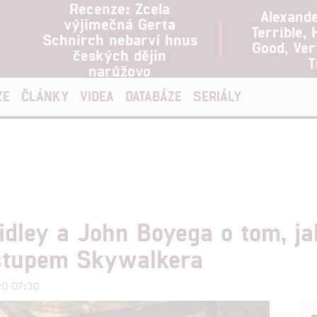
Recenze: Zcela
Alexand
výjimečná Gerta
Terrible, 
Schnirch nebarví hnus
Good, Ve
českých dějin
T
narůžovo
ZE
ČLÁNKY
VIDEA
DATABÁZE
SERIÁLY
dley a John Boyega o tom, ja
estupem Skywalkera
20 07:30