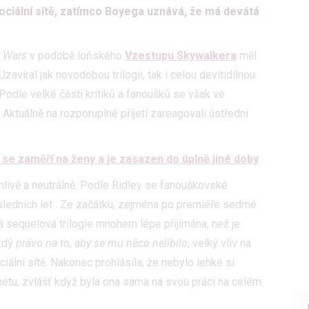
sociální sítě, zatímco Boyega uznává, že má devátá
r Wars
v podobě loňského
Vzestupu Skywalkera
měl
víral jak novodobou trilogii, tak i celou devítidílnou
. Podle velké části kritiků a fanoušků se však ve
Aktuálně na rozporuplné přijetí zareagovali ústřední
 se zaměří na ženy a je zasazen do úplně jiné doby
nlivě a neutrálně. Podle Ridley se fanouškovské
ledních let . Ze začátku, zejména po premiéře sedmé
lá sequelová trilogie mnohem lépe přijímána, než je
aždý
právo na to, aby se mu něco nelíbilo
, velký vliv na
iální sítě. Nakonec prohlásila, že nebylo lehké si
rnetu, zvlášť když byla ona sama na svou práci na celém