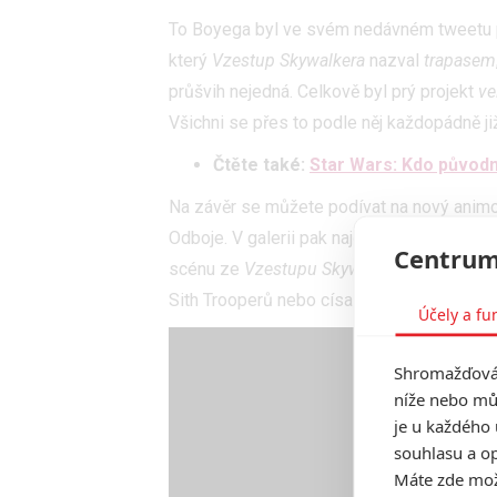
To Boyega byl ve svém nedávném tweetu př
který
Vzestup Skywalkera
nazval
trapasem
průšvih nejedná. Celkově byl prý projekt
ve
Všichni se přes to podle něj každopádně ji
Čtěte také:
Star Wars: Kdo původ
Na závěr se můžete podívat na nový animo
Odboje. V galerii pak najdete hned celou ř
Centrum
scénu ze
Vzestupu Skywalkera
a souboj Le
Sith Trooperů nebo císaře Palpatina.
Účely a fu
Shromažďován
níže nebo mů
je u každého 
souhlasu a op
Máte zde možn