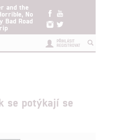
er and the
Horrible, No
ry Bad Road
rip
PŘIHLÁSIT
REGISTROVAT
k se potýkají se