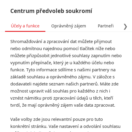
Centrum předvoleb soukromí
❯
Účely a funkce
Oprávněný zájem
Partneři
Pro
Tog
Shromažďování a zpracování dat můžete přijmout
navi
nebo odmítnou najednou pomocí tlačítek níže nebo
můžete přizpůsobit jednotlivé souhlasy zapnutím nebo
vypnutím přepínače, který je u každého účelu nebo
funkce. Tyto informace sdílíme s našimi partnery na
základě souhlasu a oprávněného zájmu. V záložce s
dodavateli najdete seznam našich partnerů. Máte zde
možnost upravit váš souhlas pro každého z nich i
vznést námitku proti zpracování údajů u těch, kteří
tvrdí, že mají oprávněný zájem vaše data zpracovat.
Vaše volby zde jsou relevantní pouze pro tuto
konkrétní stránku. Vaše nastavení a odvolání souhlasu