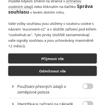
můžete kdykoli změnit na stránce s
ochranou
Správa
osobních údajů
nebo kliknutím na tlačítko
souhlasu
v levém dolním rohu.
Vaše volby souhlasu jsou uloženy v souboru cookie s
názvem "euconsent-v2" a v úložišti zařízení pod klíčem
"cookiehub-ac". Tyto prvky úložiště zaznamenávají
vaše signály souhlasu a jsou uchovávány maximálně
12 měsíců.
Auta 3: První dojmy z nové
pixarovky
Přijmout vše
Napsal:
Petr Slavík - (Anarvin)
, 13.06.2017 22:50
Odmítnout vše
Používání přesných údajů o

zeměpisné poloze
Identifikace zařízení na základě