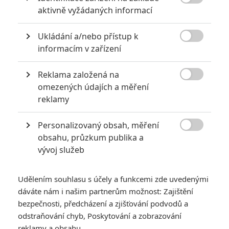

aktivně vyžádaných informací
Ukládání a/nebo přístup k

informacím v zařízení
Reklama založená na
Zobrazit dalších 6 obrázků

omezených údajích a měření
reklamy
Pixar překvapivě vystřihl možná nejlepší Auta vůbec.
Personalizovaný obsah, měření
Na
Auta
si nejde stěžovat. Z hlediska merchandisingu jde o

obsahu, průzkum publika a
nejúspěšnější sérii
Pixaru
, která studiu dává možnost riskovat
vývoj služeb
s jinými, podstatně odvážnějšími filmy. Ale stejně je škoda, že
série dosud nikdy nevyždímala naplno potenciál, který ve
Udělením souhlasu s účely a funkcemi zde uvedenými
studiu prokazatelně dřímá. Tedy, jednička nebyla nijak špatná,
dáváte nám i našim partnerům možnost: Zajištění
byl to po všech stránkách poctivý animák, jen prostě to
bezpečnosti, předcházení a zjišťování podvodů a
nebyla stejná extratřída, kterou
Pixar
v té době produkoval.
odstraňování chyb, Poskytování a zobrazování
Dvojka už je ale bez debat ten nejhorší film, jaký kdy studio
reklamy a obsahu