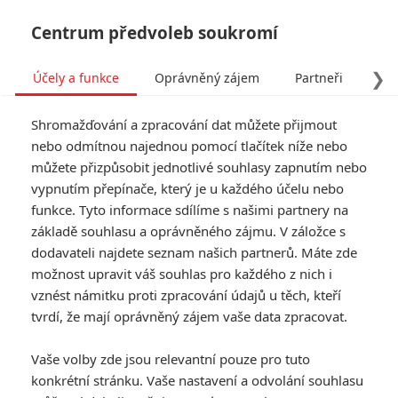
Centrum předvoleb soukromí
❯
Účely a funkce
Oprávněný zájem
Partneři
Pro
Tog
Shromažďování a zpracování dat můžete přijmout
navi
nebo odmítnou najednou pomocí tlačítek níže nebo
můžete přizpůsobit jednotlivé souhlasy zapnutím nebo
vypnutím přepínače, který je u každého účelu nebo
funkce. Tyto informace sdílíme s našimi partnery na
základě souhlasu a oprávněného zájmu. V záložce s
dodavateli najdete seznam našich partnerů. Máte zde
možnost upravit váš souhlas pro každého z nich i
vznést námitku proti zpracování údajů u těch, kteří
tvrdí, že mají oprávněný zájem vaše data zpracovat.
Vaše volby zde jsou relevantní pouze pro tuto
konkrétní stránku. Vaše nastavení a odvolání souhlasu