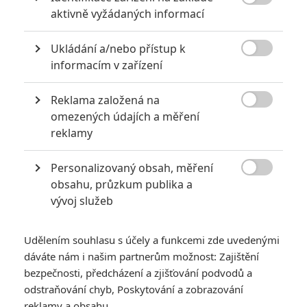

aktivně vyžádaných informací
Ukládání a/nebo přístup k

informacím v zařízení
Reklama založená na
Zobrazit dalších 10 obrázků

omezených údajích a měření
reklamy
Blesk McQueen ještě nepatří do starého železa.
Personalizovaný obsah, měření
V druhém traileru na
Auta 3
se s Bleskem

obsahu, průzkum publika a
McQueenem vracíme zpět na závodiště, kde si to všechny
vývoj služeb
auťáky sviští plnou rychlostí a neobejdeme se opět bez
bouračky hlavního hrdiny. Upoutávka tak pokračuje v náladě, v
Udělením souhlasu s účely a funkcemi zde uvedenými
jaké se začala novinka od
Pixaru
od začátku prezentovat.
dáváte nám i našim partnerům možnost: Zajištění
Nezavadíte tu o žádné vtipy ani o legrační momenty. Zato
bezpečnosti, předcházení a zjišťování podvodů a
tady narazíte na silnou vůli jedince, jenž se chce vrátit do čela
odstraňování chyb, Poskytování a zobrazování
závodu, v němž chce zvítězit a vytřít zrak úhlavnímu rivalovi.
reklamy a obsahu