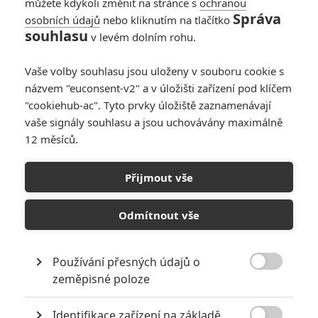
můžete kdykoli změnit na stránce s
ochranou
Správa
osobních údajů
nebo kliknutím na tlačítko
souhlasu
v levém dolním rohu.
Vaše volby souhlasu jsou uloženy v souboru cookie s
názvem "euconsent-v2" a v úložišti zařízení pod klíčem
"cookiehub-ac". Tyto prvky úložiště zaznamenávají
vaše signály souhlasu a jsou uchovávány maximálně
12 měsíců.
Auta 3: I plnohodnotný
trailer zůstává vážný
Přijmout vše
Napsal:
Michal Janoušek - (Rudmen)
, 10.01.2017 11:28
Odmítnout vše
Používání přesných údajů o

zeměpisné poloze
Identifikace zařízení na základě