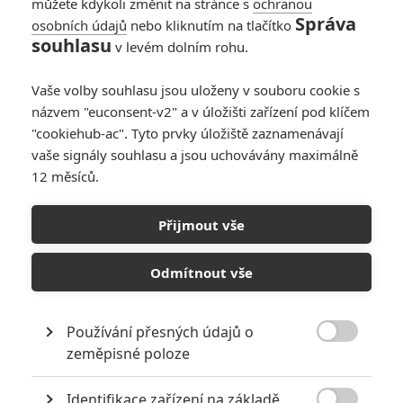
můžete kdykoli změnit na stránce s
ochranou
Správa
osobních údajů
nebo kliknutím na tlačítko
Ostrov pokladů:
souhlasu
v levém dolním rohu.
Hugh Jackman bude
slavným pirátem
Vaše volby souhlasu jsou uloženy v souboru cookie s
0
Anarvin
| 08.06.2026 20:33
názvem "euconsent-v2" a v úložišti zařízení pod klíčem
"cookiehub-ac". Tyto prvky úložiště zaznamenávají
vaše signály souhlasu a jsou uchovávány maximálně
12 měsíců.
Enola Holmesová 3
zahájí prázdniny na
Přijmout vše
Netflixu, jsou tu
nové fotky
Odmítnout vše
0
Anarvin
| 29.04.2026 06:00
Používání přesných údajů o

zeměpisné poloze
NEPŘEHLÉDNĚTE
Identifikace zařízení na základě
Jared Leto byl několika ženami obviněn ze zneužívání