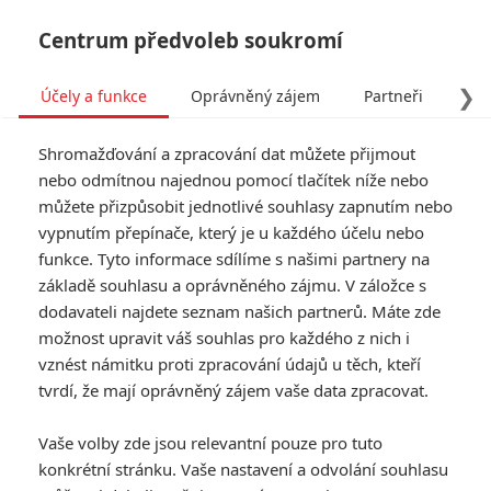
Centrum předvoleb soukromí
❯
Účely a funkce
Oprávněný zájem
Partneři
Pro
Tog
Shromažďování a zpracování dat můžete přijmout
navi
nebo odmítnou najednou pomocí tlačítek níže nebo
můžete přizpůsobit jednotlivé souhlasy zapnutím nebo
Tag: Jack Thorne
vypnutím přepínače, který je u každého účelu nebo
funkce. Tyto informace sdílíme s našimi partnery na
základě souhlasu a oprávněného zájmu. V záložce s
ČLÁNKY
FILMY
OSOBY
VIDEA
(0)
(0)
(0)
dodavateli najdete seznam našich partnerů. Máte zde
možnost upravit váš souhlas pro každého z nich i
Enola Holmesová 3:
vznést námitku proti zpracování údajů u těch, kteří
Dramatický nový
tvrdí, že mají oprávněný zájem vaše data zpracovat.
trailer prchá před
svatbou
Vaše volby zde jsou relevantní pouze pro tuto
0
Anarvin
| 10.06.2026 06:42
konkrétní stránku. Vaše nastavení a odvolání souhlasu