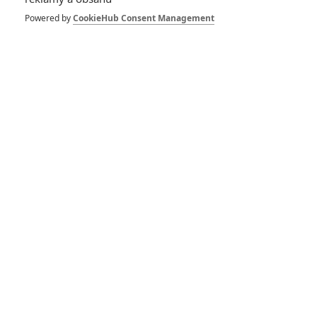
Seance za deštivého
odpoledne: Rachel
Powered by
CookieHub Consent Management
Weisz unese dítě,
aby dokázala, že je
vědma
0
Anarvin
| 05.03.2026 19:18
Enola Holmes 3:
Třetí díl detektivní
série vyrazil na
Maltu
0
Rudmen
| 16.05.2025 15:09
Alchymista: Jeden z
nejúspěšnějších
románů čeká
zfilmování
0
Anarvin
| 06.11.2023 05:40