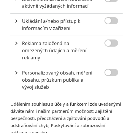

aktivně vyžádaných informací
0
Anarvin
| 30.07.2026 06:30
Známý herec a zpěvák je v podezření už
Ukládání a/nebo přístup k
roky. Řada jeho obětí byla nezletilá. Leto

obvinění popírá.
informacím v zařízení
Reklama založená na

omezených údajích a měření
Za málo peněz hodně muziky aneb levné filmy, které
reklamy
extrémně vydělaly
1
Jaaaara
| 09.08.2020 06:00
Personalizovaný obsah, měření

Máte-li být v Hollywoodu úspěšní,
obsahu, průzkum publika a
potřebujete, aby tržby výrazně
vývoj služeb
převyšovaly náklady. Těmhle snímkům se
to povedlo na jedničku.
Udělením souhlasu s účely a funkcemi zde uvedenými
dáváte nám i našim partnerům možnost: Zajištění
bezpečnosti, předcházení a zjišťování podvodů a
odstraňování chyb, Poskytování a zobrazování
reklamy a obsahu