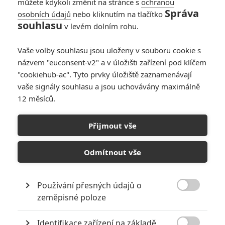
můžete kdykoli změnit na stránce s
ochranou
Správa
osobních údajů
nebo kliknutím na tlačítko
souhlasu
v levém dolním rohu.
PŘIDAT NOVÝ KOMENTÁŘ
Vaše volby souhlasu jsou uloženy v souboru cookie s
názvem "euconsent-v2" a v úložišti zařízení pod klíčem
Pro psaní komentářů, se přihlašte.
"cookiehub-ac". Tyto prvky úložiště zaznamenávají
vaše signály souhlasu a jsou uchovávány maximálně
RECENZE FILMŮ
12 měsíců.
10
Recenze: Zcela výjimečná Gerta
Přijmout vše
Schnirch nebarví hnus českých dějin
narůžovo
Odmítnout vše
5
Recenze: Záhada strašidelného
zámku úroveň štědrovečerních
pohádek nepozvedla
Používání přesných údajů o

zeměpisné poloze
8
Recenze: Občanská válka
Identifikace zařízení na základě