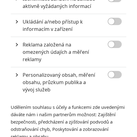

aktivně vyžádaných informací
6
Recenze: Godzilla x Kong: Nové
impérium
Ukládání a/nebo přístup k

informacím v zařízení
8
Recenze: Opičí muž
Reklama založená na

omezených údajích a měření
reklamy
POSLEDNÍ KOMENTOVANÉ
Personalizovaný obsah, měření

obsahu, průzkum publika a
3
ČLÁNEK | 01.08.2026 16:40
vývoj služeb
Marvel nečekaně zrušil již schválené pokračování
433
FILM | 01.08.2026 07:11
Udělením souhlasu s účely a funkcemi zde uvedenými
拆彈專家
dáváte nám i našim partnerům možnost: Zajištění
1
bezpečnosti, předcházení a zjišťování podvodů a
ČLÁNEK | 30.07.2026 20:14
Děti krve a kostí: Regulérní trailer představuje akční fantasy
odstraňování chyb, Poskytování a zobrazování
dobrodružství s vůní Afriky
reklamy a obsahu