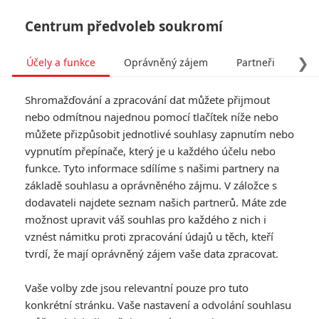
Centrum předvoleb soukromí
❯
Účely a funkce
Oprávněný zájem
Partneři
Pro
Tog
Shromažďování a zpracování dat můžete přijmout
navi
nebo odmítnou najednou pomocí tlačítek níže nebo
můžete přizpůsobit jednotlivé souhlasy zapnutím nebo
Enola Holmes 3: Třetí díl
vypnutím přepínače, který je u každého účelu nebo
funkce. Tyto informace sdílíme s našimi partnery na
detektivní série vyrazil na
základě souhlasu a oprávněného zájmu. V záložce s
Maltu
dodavateli najdete seznam našich partnerů. Máte zde
možnost upravit váš souhlas pro každého z nich i
vznést námitku proti zpracování údajů u těch, kteří
Napsal:
Michal Janoušek - (Rudmen)
, 16.05.2025 15:09
tvrdí, že mají oprávněný zájem vaše data zpracovat.
KOMENTÁŘE
0
Vaše volby zde jsou relevantní pouze pro tuto
konkrétní stránku. Vaše nastavení a odvolání souhlasu