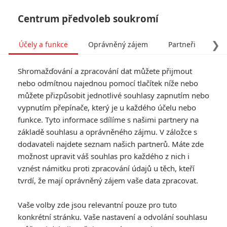
Centrum předvoleb soukromí
❯
Účely a funkce
Oprávněný zájem
Partneři
Pro
Tog
Shromažďování a zpracování dat můžete přijmout
navi
nebo odmítnou najednou pomocí tlačítek níže nebo
můžete přizpůsobit jednotlivé souhlasy zapnutím nebo
vypnutím přepínače, který je u každého účelu nebo
funkce. Tyto informace sdílíme s našimi partnery na
základě souhlasu a oprávněného zájmu. V záložce s
dodavateli najdete seznam našich partnerů. Máte zde
možnost upravit váš souhlas pro každého z nich i
vznést námitku proti zpracování údajů u těch, kteří
tvrdí, že mají oprávněný zájem vaše data zpracovat.
Vaše volby zde jsou relevantní pouze pro tuto
konkrétní stránku. Vaše nastavení a odvolání souhlasu