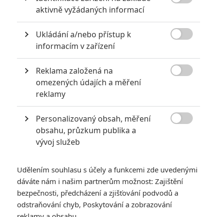

aktivně vyžádaných informací
Ukládání a/nebo přístup k

informacím v zařízení
Reklama založená na
Warner Bros.

omezených údajích a měření
Zobrazit další 2 obrázky
reklamy
Personalizovaný obsah, měření
Další Piráti z Karibiku jsou v nedohlednu, Ridley Scott

obsahu, průzkum publika a
zatím zfilmuje jiné slavné pirátské dobrodružství.
vývoj služeb
Dneska jsme tu měli
nový trailer postapokalyptického thrilleru
Vzhlížet ke hvězdám
, avšak tím novinky o
Ridleym Scottovi
Udělením souhlasu s účely a funkcemi zde uvedenými
nekončí. Režisér si vyhlédl další projekt. A tentokrát se na
dáváte nám i našim partnerům možnost: Zajištění
rozdíl od blízké budoucnosti vydá do romantické minulosti.
bezpečnosti, předcházení a zjišťování podvodů a
odstraňování chyb, Poskytování a zobrazování
Hodlá zfilmovat dobrodružný román
Ostrov pokladů
reklamy a obsahu