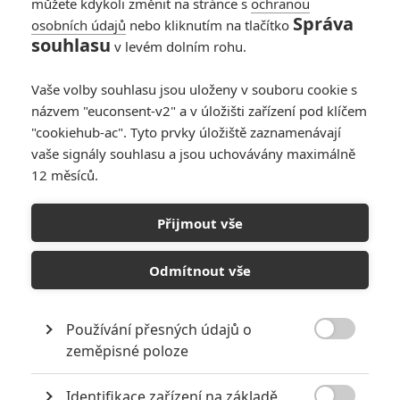
můžete kdykoli změnit na stránce s
ochranou
Správa
osobních údajů
nebo kliknutím na tlačítko
souhlasu
v levém dolním rohu.
Vaše volby souhlasu jsou uloženy v souboru cookie s
názvem "euconsent-v2" a v úložišti zařízení pod klíčem
"cookiehub-ac". Tyto prvky úložiště zaznamenávají
vaše signály souhlasu a jsou uchovávány maximálně
12 měsíců.
Ostrov pokladů: Hugh
Jackman bude slavným
Přijmout vše
pirátem
Odmítnout vše
Napsal:
Petr Slavík - (Anarvin)
, 08.06.2026 20:33
Používání přesných údajů o

zeměpisné poloze
Identifikace zařízení na základě