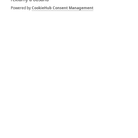
roli Spielbergova
UFO filmu
Powered by
CookieHub Consent Management
0
Anarvin
| 13.06.2024 22:56
Nový film divákům
přiblíží skutečné
vyšetřování UFO
0
Anarvin
| 20.05.2021 12:22
Zpěvačka a herečka
Miley Cyrus tvrdí, že
viděla UFO
1
Jaaaara
| 23.10.2020 12:08