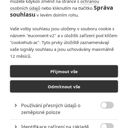
můžete kdykoli změnit na stránce s
ochranou
Správa
osobních údajů
nebo kliknutím na tlačítko
Colman Domingo má
souhlasu
v levém dolním rohu.
rozšířit obsazení
Spielbergova UFO
Vaše volby souhlasu jsou uloženy v souboru cookie s
filmu
názvem "euconsent-v2" a v úložišti zařízení pod klíčem
0
Anarvin
| 16.09.2024 22:57
"cookiehub-ac". Tyto prvky úložiště zaznamenávají
vaše signály souhlasu a jsou uchovávány maximálně
12 měsíců.
Colin Firth míří do
Spielbergova UFO
Přijmout vše
filmu
0
Anarvin
| 16.08.2024 21:35
Odmítnout vše
Používání přesných údajů o

zeměpisné poloze
NEPŘEHLÉDNĚTE
Identifikace zařízení na základě
Filmové remaky, které se až překvapivě povedly