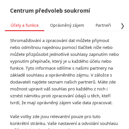
Centrum předvoleb soukromí
❯
Účely a funkce
Oprávněný zájem
Partneři
Pro
Tog
Shromažďování a zpracování dat můžete přijmout
navi
nebo odmítnou najednou pomocí tlačítek níže nebo
můžete přizpůsobit jednotlivé souhlasy zapnutím nebo
Tag: UFO
vypnutím přepínače, který je u každého účelu nebo
funkce. Tyto informace sdílíme s našimi partnery na
základě souhlasu a oprávněného zájmu. V záložce s
ČLÁNKY
FILMY
OSOBY
VIDEA
(0)
(0)
(0)
dodavateli najdete seznam našich partnerů. Máte zde
možnost upravit váš souhlas pro každého z nich i
Režisér Top Gunu
vznést námitku proti zpracování údajů u těch, kteří
chystá film o
tvrdí, že mají oprávněný zájem vaše data zpracovat.
vládním utajování
UFO
Vaše volby zde jsou relevantní pouze pro tuto
1
Anarvin
| 19.02.2025 13:00
konkrétní stránku. Vaše nastavení a odvolání souhlasu