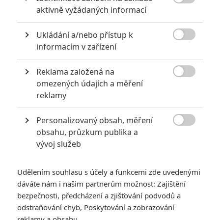

aktivně vyžádaných informací
5
Vojcl
| 08.09.2020 22:00
Které předělávky již existujících filmů se
Ukládání a/nebo přístup k
povedly natolik, že dokonce zastínily

originál? Hollywoodská historie jich ukrývá
informacím v zařízení
víc, než byste čekali.
Reklama založená na

omezených údajích a měření
Jared Leto byl několika ženami obviněn ze zneužívání
reklamy
0
Anarvin
| 30.07.2026 06:30
Personalizovaný obsah, měření
Známý herec a zpěvák je v podezření už
roky. Řada jeho obětí byla nezletilá. Leto

obsahu, průzkum publika a
obvinění popírá.
vývoj služeb
Udělením souhlasu s účely a funkcemi zde uvedenými
dáváte nám i našim partnerům možnost: Zajištění
bezpečnosti, předcházení a zjišťování podvodů a
odstraňování chyb, Poskytování a zobrazování
Emily Blunt v hlavní
reklamy a obsahu