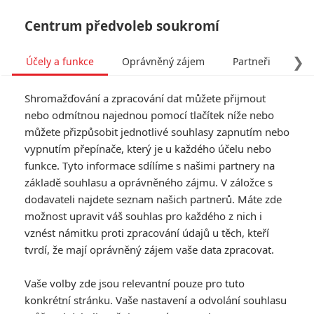
Centrum předvoleb soukromí
❯
Účely a funkce
Oprávněný zájem
Partneři
Pro
Tog
Shromažďování a zpracování dat můžete přijmout
navi
nebo odmítnou najednou pomocí tlačítek níže nebo
můžete přizpůsobit jednotlivé souhlasy zapnutím nebo
vypnutím přepínače, který je u každého účelu nebo
funkce. Tyto informace sdílíme s našimi partnery na
základě souhlasu a oprávněného zájmu. V záložce s
dodavateli najdete seznam našich partnerů. Máte zde
možnost upravit váš souhlas pro každého z nich i
vznést námitku proti zpracování údajů u těch, kteří
tvrdí, že mají oprávněný zájem vaše data zpracovat.
Vaše volby zde jsou relevantní pouze pro tuto
konkrétní stránku. Vaše nastavení a odvolání souhlasu