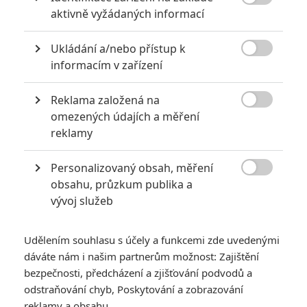

aktivně vyžádaných informací
Ukládání a/nebo přístup k

informacím v zařízení
Reklama založená na
Zobrazit další 1 obrázek

omezených údajích a měření
reklamy
Dana Scully se sice tentokrát s emzáky škádlit nebude,
ale její představitelka si s nimi zašpásuje znovu.
Personalizovaný obsah, měření

obsahu, průzkum publika a
Ti emzáci prostě nedají
Gillian Anderson
pokoj. Ve snímku
vývoj služeb
příhodně nazvaném
UFO
se rodačka z Chicaga ujme role
profesorky matematiky, která pomáhá rozkrýt tajemství
Udělením souhlasu s účely a funkcemi zde uvedenými
kolem nevysvětlitelných objektů zpozorovaných v blízkosti
dáváte nám i našim partnerům možnost: Zajištění
amerických letišť. Motorem vyprávění pak bude mladý
bezpečnosti, předcházení a zjišťování podvodů a
student Derek (
Alex Sharp
), jemuž výjevy z dětství, kdy
odstraňování chyb, Poskytování a zobrazování
nějaké to UFO zahlédl, nedají spát a brzy pojme podezření, že
reklamy a obsahu