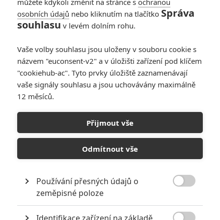
můžete kdykoli změnit na stránce s
ochranou
Správa
osobních údajů
nebo kliknutím na tlačítko
souhlasu
v levém dolním rohu.
Vaše volby souhlasu jsou uloženy v souboru cookie s
názvem "euconsent-v2" a v úložišti zařízení pod klíčem
"cookiehub-ac". Tyto prvky úložiště zaznamenávají
vaše signály souhlasu a jsou uchovávány maximálně
12 měsíců.
UFO: Gillian Anderson opět
čelí mimozemské hrozbě
Přijmout vše
Napsal:
Jaroslav Mrázek - (Jaaaara)
, 04.07.2018 14:54
Odmítnout vše
Používání přesných údajů o

zeměpisné poloze
Identifikace zařízení na základě