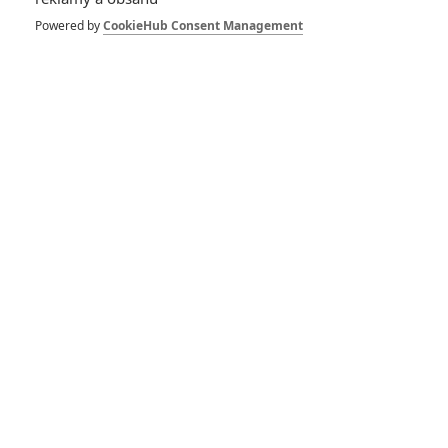
katastrofického
bijáku jsou uvězněni
Powered by
CookieHub Consent Management
v tunelu plném
pavouků
0
Rudmen
| 24.09.2025 17:15
Primitive War:
Vojáci bojují s
dinosaury a konečně
je tu pořádný trailer
0
Rudmen
| 03.04.2025 13:58
Bring Him to Me:
Kriminální řidič čelí
morálnímu dilematu
0
Anarvin
| 19.01.2024 22:41