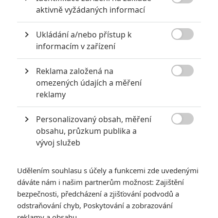

aktivně vyžádaných informací
0
Jaaaara
| 22.08.2020 08:00
Zkušenosti a praxe? Ale kdeže... někdy
Ukládání a/nebo přístup k
stačí mít dostatek talentu a využít

nabízené příležitosti.
informacím v zařízení
Reklama založená na

omezených údajích a měření
Největší propadáky v kariéře Sylvestera Stallona
reklamy
6
Jaaaara
| 29.08.2020 21:40
Personalizovaný obsah, měření
Soudce Dredd slaví kulaté výročí, je čas
zavzpomínat na ambiciózní projekty, které

obsahu, průzkum publika a
akční legendě příliš nevyšly.
vývoj služeb
Udělením souhlasu s účely a funkcemi zde uvedenými
dáváte nám i našim partnerům možnost: Zajištění
bezpečnosti, předcházení a zjišťování podvodů a
odstraňování chyb, Poskytování a zobrazování
Scurry: Hrdinové
reklamy a obsahu