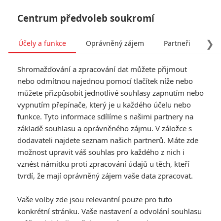
Centrum předvoleb soukromí
❯
Účely a funkce
Oprávněný zájem
Partneři
Pro
Tog
Shromažďování a zpracování dat můžete přijmout
navi
nebo odmítnou najednou pomocí tlačítek níže nebo
můžete přizpůsobit jednotlivé souhlasy zapnutím nebo
Tag: Luke Sparke
vypnutím přepínače, který je u každého účelu nebo
funkce. Tyto informace sdílíme s našimi partnery na
základě souhlasu a oprávněného zájmu. V záložce s
ČLÁNKY
FILMY
OSOBY
VIDEA
(0)
(0)
(0)
dodavateli najdete seznam našich partnerů. Máte zde
možnost upravit váš souhlas pro každého z nich i
Dinosaurs of The
vznést námitku proti zpracování údajů u těch, kteří
Wild West: Trailer
tvrdí, že mají oprávněný zájem vaše data zpracovat.
předvedl spojení
westernu s
Vaše volby zde jsou relevantní pouze pro tuto
pravěkem
konkrétní stránku. Vaše nastavení a odvolání souhlasu
0
Rudmen
| 11.07.2026 07:00