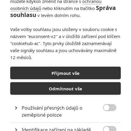
můžete kdykoli změnit na stránce s
ochranou
Správa
osobních údajů
nebo kliknutím na tlačítko
Dinosaurs of The
souhlasu
v levém dolním rohu.
Wild West: V novém
filmu jezdí kovbojové
Vaše volby souhlasu jsou uloženy v souboru cookie s
na prehistorických
názvem "euconsent-v2" a v úložišti zařízení pod klíčem
ještěrech
"cookiehub-ac". Tyto prvky úložiště zaznamenávají
0
Rudmen
| 17.06.2026 15:10
vaše signály souhlasu a jsou uchovávány maximálně
12 měsíců.
Dinosauři se vracejí
do Vietnamu –
Přijmout vše
Primitive War 2 míří
před kamery
Odmítnout vše
0
Anarvin
| 22.02.2026 06:00
Používání přesných údajů o

zeměpisné poloze
NEPŘEHLÉDNĚTE
Identifikace zařízení na základě
Filmové klenoty, které překvapivě natočili úplní zelenáči