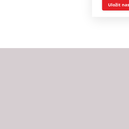
Ukládán
Uložit na
Reklam
Person
služeb
Udělením sou
možnost: Zaji
Poskytování 