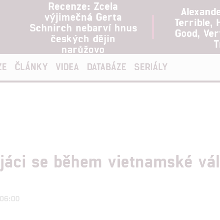
Recenze: Zcela
Alexand
výjimečná Gerta
Terrible, 
Schnirch nebarví hnus
Good, Ve
českých dějin
T
narůžovo
ZE
ČLÁNKY
VIDEA
DATABÁZE
SERIÁLY
ojáci se během vietnamské vál
 06:00