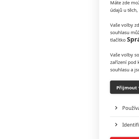
Máte zde možn
údajů u těch,
Vaše volby zd
souhlasu můž
Spr
tlačítko
Vaše volby so
zařízení pod 
souhlasu a j
Přijmout 
Použív
Identif