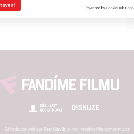
í a/nebo přístup k informacím v zařízení
stavení
Powered by
CookieHub Cons
a založená na omezených údajích a měření reklamy
alizovaný obsah, měření obsahu, průzkum publika a vývoj
hlasu s účely a funkcemi zde uvedenými dáváte nám i našim pa
štění bezpečnosti, předcházení a zjišťování podvodů a odstraňov
a zobrazování reklamy a obsahu
DISKUZE
PŘIHLÁSIT
REGISTROVAT
Šéfredaktor webu je
Petr Slavík
, e-mail
redakce@fandimefilmu.cz