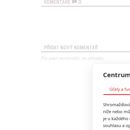
KOMENTÁŘE
0
PŘIDAT NOVÝ KOMENTÁŘ
Pro psaní komentářů, se přihlašte.
Centrum
Účely a fu
Shromažďován
níže nebo mů
je u každého 
souhlasu a op