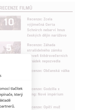
RECENZE FILMŮ
10
Recenze: Zcela
výjimečná Gerta
Schnirch nebarví hnus
českých dějin narůžovo
5
Recenze: Záhada
strašidelného zámku
úroveň štědrovečerních
pohádek nepozvedla
8
Recenze: Občanská válka
s
6
mocí tlačítek
Recenze: Godzilla x
Kong: Nové impérium
pínače, který
základě
8
partnerů.
Recenze: Opičí muž