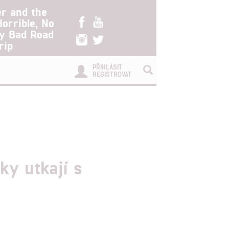
er and the
Horrible, No
ry Bad Road
rip
PŘIHLÁSIT
REGISTROVAT
ky utkají s