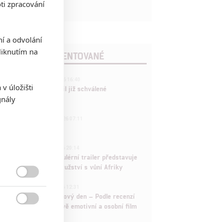
ti zpracování
ní a odvolání
iknutím na
POSLEDNÍ KOMENTOVANÉ
3
ČLÁNEK | 01.08.2026 16:40
v úložišti
Marvel nečekaně zrušil již schválené
gnály
pokračování
433
FILM | 01.08.2026 07:11
拆彈專家
1
ČLÁNEK | 30.07.2026 20:14
Děti krve a kostí: Regulérní trailer představuje
akční fantasy dobrodružství s vůní Afriky

1
ČLÁNEK | 30.07.2026 12:31
Spider-Man: Zbrusu nový den – Podle recenzí
máme čekat překvapivě emotivní a osobní film
