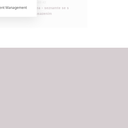
1
ČLÁNEK | 30.07.2026 03:42
ent Management
Velké preview: Odyssea - seznamte se s

maximálně nabitým obsazením


rtnerům
ání chyb,