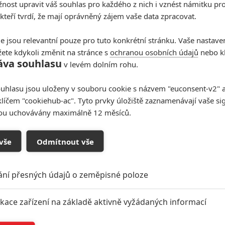
ost upravit váš souhlas pro každého z nich i vznést námitku pro
 kteří tvrdí, že mají oprávněný zájem vaše data zpracovat.
e jsou relevantní pouze pro tuto konkrétní stránku. Vaše nastave
ete kdykoli změnit na stránce s
ochranou osobních údajů
nebo kl
áva souhlasu
v levém dolním rohu.
uhlasu jsou uloženy v souboru cookie s názvem "euconsent-v2" a 
klíčem "cookiehub-ac". Tyto prvky úložiště zaznamenávají vaše si
sou uchovávány maximálně 12 měsíců.
vše
Odmítnout vše
ání přesných údajů o zeměpisné poloze
ikace zařízení na základě aktivně vyžádaných informací