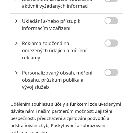

aktivně vyžádaných informací
Ukládání a/nebo přístup k

informacím v zařízení
Reklama založená na
Sparke Films

omezených údajích a měření
Zobrazit další 1 obrázek
reklamy
Personalizovaný obsah, měření
Pokračování akčního hororu Primitive War je v přípravě.

obsahu, průzkum publika a
Dinosauři a hrůzy vietnamské války slibují ještě temnější
vývoj služeb
a intenzivnější podívanou.
Pokračování loňského dinosauřího thrilleru
Primitive War
je
Udělením souhlasu s účely a funkcemi zde uvedenými
potvrzeno. Druhý díl chystá stejný tvůrce –
Luke Sparke
,
dáváte nám i našim partnerům možnost: Zajištění
který na prvním filmu zastával pozice režiséra, scenáristy,
bezpečnosti, předcházení a zjišťování podvodů a
producenta, střihače, výtvarníka i hlavního autora vizuálních
odstraňování chyb, Poskytování a zobrazování
reklamy a obsahu