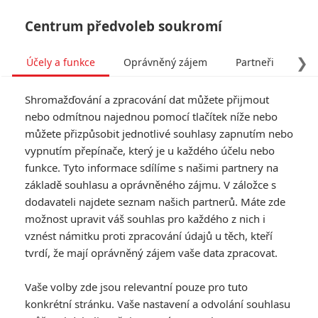
Centrum předvoleb soukromí
❯
Účely a funkce
Oprávněný zájem
Partneři
Pro
Tog
Shromažďování a zpracování dat můžete přijmout
navi
nebo odmítnou najednou pomocí tlačítek níže nebo
můžete přizpůsobit jednotlivé souhlasy zapnutím nebo
vypnutím přepínače, který je u každého účelu nebo
funkce. Tyto informace sdílíme s našimi partnery na
základě souhlasu a oprávněného zájmu. V záložce s
dodavateli najdete seznam našich partnerů. Máte zde
možnost upravit váš souhlas pro každého z nich i
vznést námitku proti zpracování údajů u těch, kteří
tvrdí, že mají oprávněný zájem vaše data zpracovat.
Vaše volby zde jsou relevantní pouze pro tuto
konkrétní stránku. Vaše nastavení a odvolání souhlasu