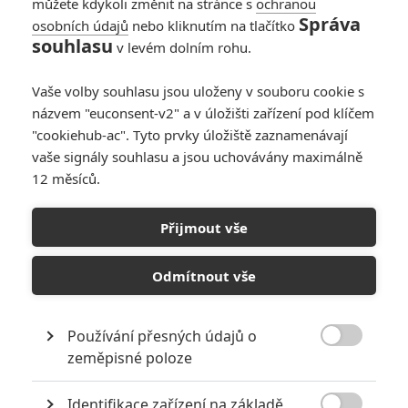
můžete kdykoli změnit na stránce s
ochranou
Správa
osobních údajů
nebo kliknutím na tlačítko
souhlasu
v levém dolním rohu.
Vaše volby souhlasu jsou uloženy v souboru cookie s
názvem "euconsent-v2" a v úložišti zařízení pod klíčem
"cookiehub-ac". Tyto prvky úložiště zaznamenávají
vaše signály souhlasu a jsou uchovávány maximálně
12 měsíců.
Dinosauři se vracejí do
Vietnamu – Primitive War 2
Přijmout vše
míří před kamery
Odmítnout vše
Napsal:
Petr Slavík - (Anarvin)
, 22.02.2026 06:00
Používání přesných údajů o

zeměpisné poloze
Identifikace zařízení na základě