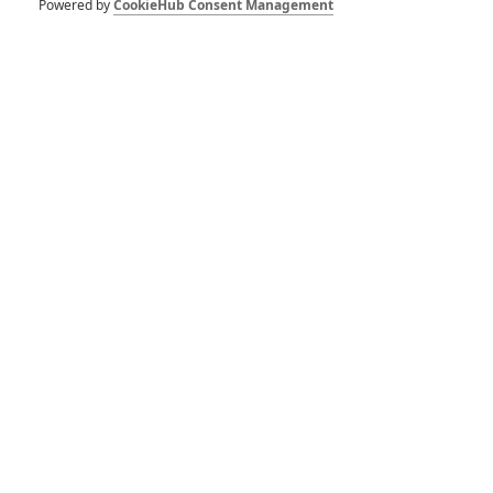
armád vychází na
Powered by
CookieHub Consent Management
DVD a Blu-ray
0
Anarvin
| 15.04.2015 20:25
Oscar 2015:
Kompletní přehled
nominovaných
30
Anarvin
| 15.01.2015 16:15
Box Office: Třetích
96 hodin je prvním
hitem roku 2015
8
Brousitch
| 11.01.2015 23:15
Box Office: Hobit se