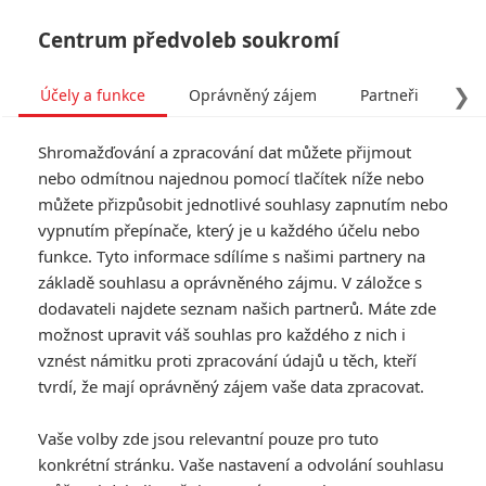
Centrum předvoleb soukromí
❯
Účely a funkce
Oprávněný zájem
Partneři
Pro
Tog
Shromažďování a zpracování dat můžete přijmout
navi
nebo odmítnou najednou pomocí tlačítek níže nebo
můžete přizpůsobit jednotlivé souhlasy zapnutím nebo
Tag: Hobit: Bitva pěti armád
vypnutím přepínače, který je u každého účelu nebo
funkce. Tyto informace sdílíme s našimi partnery na
základě souhlasu a oprávněného zájmu. V záložce s
ČLÁNKY
FILMY
OSOBY
VIDEA
(1)
(0)
(0)
dodavateli najdete seznam našich partnerů. Máte zde
možnost upravit váš souhlas pro každého z nich i
Hobit: Bitva pěti
vznést námitku proti zpracování údajů u těch, kteří
armád: 15 minut z
tvrdí, že mají oprávněný zájem vaše data zpracovat.
prodloužené verze
8
Anarvin
| 12.11.2015 13:03
Vaše volby zde jsou relevantní pouze pro tuto
konkrétní stránku. Vaše nastavení a odvolání souhlasu