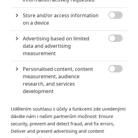
5
Vojcl
| 08.09.2020 22:00
Store and/or access information
Které předělávky již existujících filmů se

on a device
povedly natolik, že dokonce zastínily
originál? Hollywoodská historie jich ukrývá
víc, než byste čekali.
Advertising based on limited

data and advertising
measurement
8 hereckých dvojic, které se při natáčení nemohly vystát
2
Jaaaara
| 23.07.2020 21:30
Personalised content, content

Když to nejde, tak to nejde... aneb kdo se s
measurement, audience
kým při natáčení nemusel?
research, and services
development
Udělením souhlasu s účely a funkcemi zde uvedenými
dáváte nám i našim partnerům možnost: Ensure
security, prevent and detect fraud, and fix errors,
Deliver and present advertising and content
Hobit: Bitva pěti