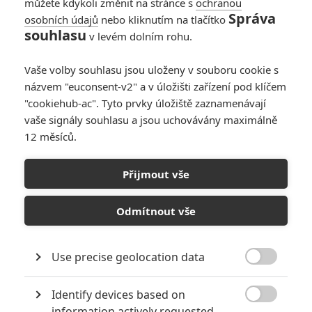
můžete kdykoli změnit na stránce s
ochranou
Správa
osobních údajů
nebo kliknutím na tlačítko
Hobit 3: Prodloužená
souhlasu
v levém dolním rohu.
verze bude mládeži
nepřístupná
Vaše volby souhlasu jsou uloženy v souboru cookie s
12
Anarvin
| 28.08.2015 23:00
názvem "euconsent-v2" a v úložišti zařízení pod klíčem
"cookiehub-ac". Tyto prvky úložiště zaznamenávají
vaše signály souhlasu a jsou uchovávány maximálně
12 měsíců.
Soutěž s filmy Hobit
a Interstellar
Přijmout vše
0
Anarvin
| 22.04.2015 12:50
Odmítnout vše
Use precise geolocation data

NEPŘEHLÉDNĚTE
Identify devices based on

Filmové remaky, které se až překvapivě povedly
information actively requested