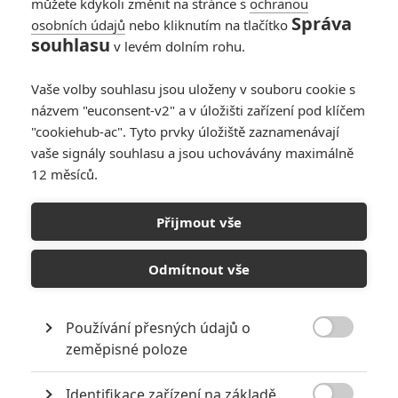
můžete kdykoli změnit na stránce s
ochranou
Správa
osobních údajů
nebo kliknutím na tlačítko
Lovec Kraven:
souhlasu
v levém dolním rohu.
Zrození padoucha v
nové upoutávce
Vaše volby souhlasu jsou uloženy v souboru cookie s
0
Anarvin
| 14.11.2024 20:41
názvem "euconsent-v2" a v úložišti zařízení pod klíčem
"cookiehub-ac". Tyto prvky úložiště zaznamenávají
vaše signály souhlasu a jsou uchovávány maximálně
12 měsíců.
Lovec Kraven: Nový
trailer násilné
Přijmout vše
komiksovky
0
Anarvin
| 14.08.2024 17:33
Odmítnout vše
Používání přesných údajů o

zeměpisné poloze
NEPŘEHLÉDNĚTE
Identifikace zařízení na základě
10 nejvražednějších roků ve filmové historii, a které snímky