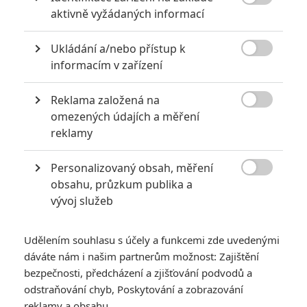

aktivně vyžádaných informací
za mrtvé můžou
0
Jaaaara
| 27.07.2020 21:30
Ukládání a/nebo přístup k
Kdy se v kinech umíralo nejvíce? A které

informacím v zařízení
snímky v daných letech dominovaly?
Reklama založená na

omezených údajích a měření
reklamy
Největší propadáky v kariéře Sylvestera Stallona
6
Jaaaara
| 29.08.2020 21:40
Personalizovaný obsah, měření

Soudce Dredd slaví kulaté výročí, je čas
obsahu, průzkum publika a
zavzpomínat na ambiciózní projekty, které
vývoj služeb
akční legendě příliš nevyšly.
Udělením souhlasu s účely a funkcemi zde uvedenými
dáváte nám i našim partnerům možnost: Zajištění
bezpečnosti, předcházení a zjišťování podvodů a
odstraňování chyb, Poskytování a zobrazování
reklamy a obsahu