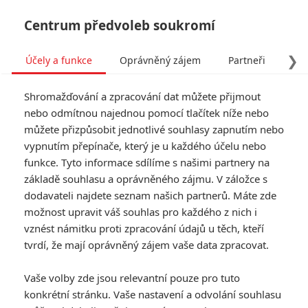
Centrum předvoleb soukromí
❯
Účely a funkce
Oprávněný zájem
Partneři
Pro
Tog
Shromažďování a zpracování dat můžete přijmout
navi
nebo odmítnou najednou pomocí tlačítek níže nebo
můžete přizpůsobit jednotlivé souhlasy zapnutím nebo
Tag: J.C. Chandor
vypnutím přepínače, který je u každého účelu nebo
funkce. Tyto informace sdílíme s našimi partnery na
základě souhlasu a oprávněného zájmu. V záložce s
ČLÁNKY
FILMY
OSOBY
VIDEA
(0)
(0)
(0)
dodavateli najdete seznam našich partnerů. Máte zde
možnost upravit váš souhlas pro každého z nich i
Lovec Kraven bude
vznést námitku proti zpracování údajů u těch, kteří
propadák, Sony
tvrdí, že mají oprávněný zájem vaše data zpracovat.
nechystá další
marvelovky
Vaše volby zde jsou relevantní pouze pro tuto
0
Anarvin
| 11.12.2024 06:43
konkrétní stránku. Vaše nastavení a odvolání souhlasu