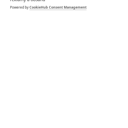
Lovec Kraven: Keanu
Reeves dostal
Powered by
CookieHub Consent Management
nabídku stát se
spidermanovským
záporákem
0
Jaaaara
| 09.02.2021 13:38
Lovec Kraven,
spidermanovský
záporák, našel
režiséra
3
Jaaaara
| 21.08.2020 10:06
Triple Frontier:
Affleck a spol.
okrádají mafii v
prvním traileru
7
Anarvin
| 10.12.2018 14:05