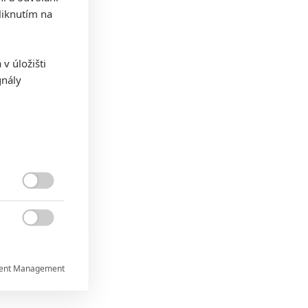
iknutím na
v úložišti
gnály


ent Management

