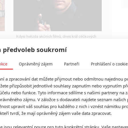
Kdysi hvězda akčních filmů, dnes král céčkových
slátanin, protagonista bizarní policejní reality
show nebo zvláštní velvyslanec Ruska.
 předvoleb soukromí
nkce
Oprávněný zájem
Partneři
Prohlášení o cookie
í a zpracování dat můžete přijmout nebo odmítnou najednou po
Kampaň, špína a načasování:
žete přizpůsobit jednotlivé souhlasy zapnutím nebo vypnutím pře
Jak se ve skutečnosti
účelu nebo funkce. Tyto informace sdílíme s našimi partnery na 
vyhrává Oscar
rávněného zájmu. V záložce s dodavateli najdete seznam našich 
0
ost upravit váš souhlas pro každého z nich i vznést námitku pro
Anarvin
| 15.03.2026 23:19
Jak Timothée Chalamet (ne)ztratil svého Oscara,
 kteří tvrdí, že mají oprávněný zájem vaše data zpracovat.
aneb výkon na výhru nestačí. Je to krvavá bitva
taktiky, pomluv a velkých peněz.
e jsou relevantní pouze pro tuto konkrétní stránku. Vaše nastave