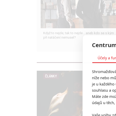
Když to nejde, tak to nejde... aneb kdo se s kým
při natáčení nemusel?
Centrum
Účely a fu
Shromažďován
ČLÁNKY
níže nebo mů
je u každého 
souhlasu a op
Máte zde možn
údajů u těch,
Vaše volby zd