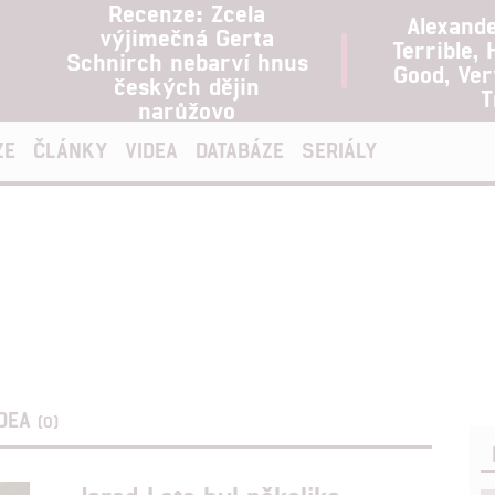
Recenze: Zcela
Alexand
výjimečná Gerta
Terrible, 
Schnirch nebarví hnus
Good, Ve
českých dějin
T
narůžovo
ZE
ČLÁNKY
VIDEA
DATABÁZE
SERIÁLY
IDEA
(0)