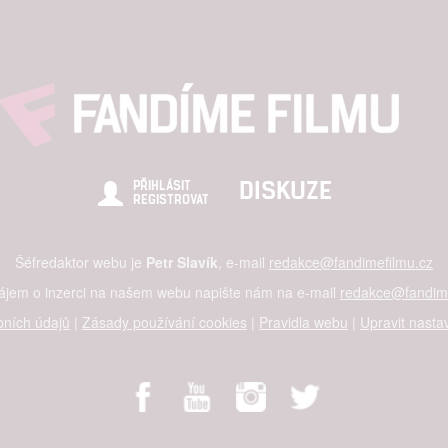
DISKUZE
PŘIHLÁSIT
REGISTROVAT
Šéfredaktor webu je
Petr Slavík
, e-mail
redakce@fandimefilmu.cz
zájem o inzerci na našem webu napište nám na e-mail
redakce@fandime
ních údajů
|
Zásady používání cookies
|
Pravidla webu
|
Upravit nasta