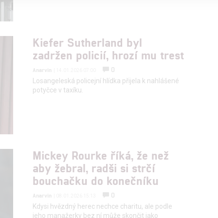
alised content, content measurement, audience research,
rvices development
Kiefer Sutherland byl
zadržen policií, hrozí mu trest
hlasu s účely a funkcemi zde uvedenými dáváte nám i našim pa
re security, prevent and detect fraud, and fix errors, Deliver and
0
Anarvin
| 14.01.2026 07:00
nd content
Losangeleská policejní hlídka přijela k nahlášené
potyčce v taxíku.
Mickey Rourke říká, že než
aby žebral, radši si strčí
bouchačku do konečníku
0
Anarvin
| 08.01.2026 15:13
Kdysi hvězdný herec nechce charitu, ale podle
jeho manažerky bez ní může skončit jako