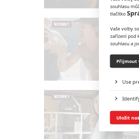
souhlasu můž
Spr
tlačítko
NOVINKY
Vaše volby so
zařízení pod 
souhlasu a j
Přijmout 
Use pr
NOVINKY
Identif
Store 
Uložit na
Advert