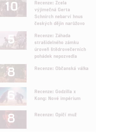
10
Recenze: Zcela
výjimečná Gerta
Schnirch nebarví hnus
českých dějin narůžovo
5
Recenze: Záhada
strašidelného zámku
úroveň štědrovečerních
pohádek nepozvedla
8
Recenze: Občanská válka
6
Recenze: Godzilla x
Kong: Nové impérium
8
Recenze: Opičí muž