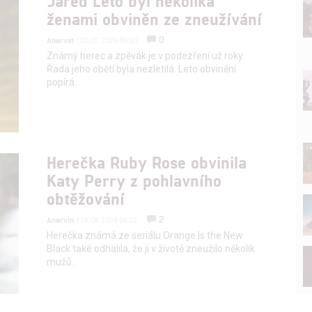
Jared Leto byl několika
ženami obviněn ze zneužívání
0
Anarvin
| 30.07.2026 06:30
Známý herec a zpěvák je v podezření už roky.
Řada jeho obětí byla nezletilá. Leto obvinění
popírá.
Herečka Ruby Rose obvinila
Katy Perry z pohlavního
obtěžování
2
Anarvin
| 14.04.2026 06:22
Herečka známá ze seriálu Orange Is the New
Black také odhalila, že ji v životě zneužilo několik
mužů.