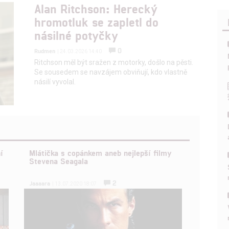
Alan Ritchson: Herecký
hromotluk se zapletl do
násilné potyčky
0
Rudmen
| 24.03.2026 14:40
Ritchson měl být sražen z motorky, došlo na pěsti.
Se sousedem se navzájem obviňují, kdo vlastně
násilí vyvolal.
í
Mlátička s copánkem aneb nejlepší filmy
Stevena Seagala
2
Jaaaara
| 13.07.2020 18:07