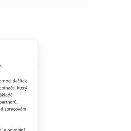
s
mocí tlačítek
pínače, který
základě
partnerů.
ti zpracování
ní a odvolání