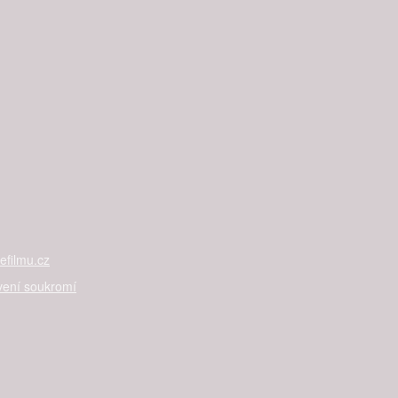
filmu.cz
vení soukromí