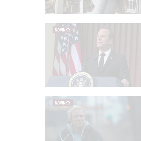
Person
and se
NOVINKY
Udělením sou
možnost: Ensu
advertising a
NOVINKY