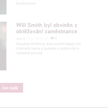
bezdomovec.
Will Smith byl obviněn z
obtěžování zaměstnance
0
Anarvin
| 02.01.2026 21:00
Houslista Smithovy doprovodné kapely viní
známého herce a zpěváka z obtěžování a
následné pomsty.
číst další