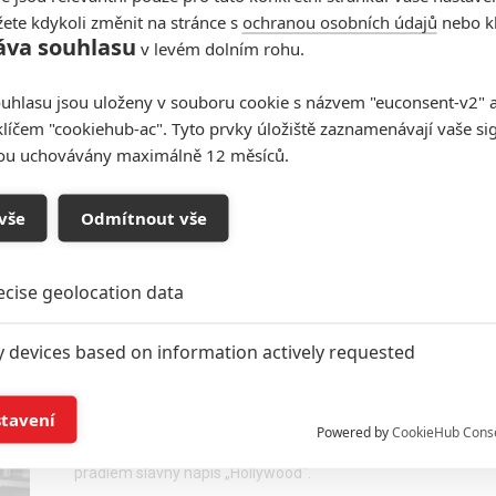
ete kdykoli změnit na stránce s
ochranou osobních údajů
nebo kl
áva souhlasu
v levém dolním rohu.
Shia LaBeouf má už zase
uhlasu jsou uloženy v souboru cookie s názvem "euconsent-v2" a 
potíže se zákonem
klíčem "cookiehub-ac". Tyto prvky úložiště zaznamenávají vaše si
0
Anarvin
| 18.02.2026 09:00
sou uchovávány maximálně 12 měsíců.
Problémový herec má na krku další skandál.
Oslavy v New Orleans se zvrhly v násilí, rvačku s
personálem baru a následné obvinění z napadení.
vše
Odmítnout vše
ecise geolocation data
Herečka Sydney Sweeney je
y devices based on information actively requested
v průšvihu po podprsenkovém
extempore
and/or access information on a device
stavení
0
Rudmen
| 27.01.2026 21:32
Powered by
CookieHub Cons
Herecká rebelka bez povolení obalila spodním
ising based on limited data and advertising measurement
prádlem slavný nápis „Hollywood“.