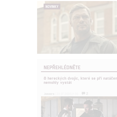
NOVINKY
NEPŘEHLÉDNĚTE
8 hereckých dvojic, které se při natáčen
nemohly vystát
2
Jaaaara
| 23.07.2020 21:30