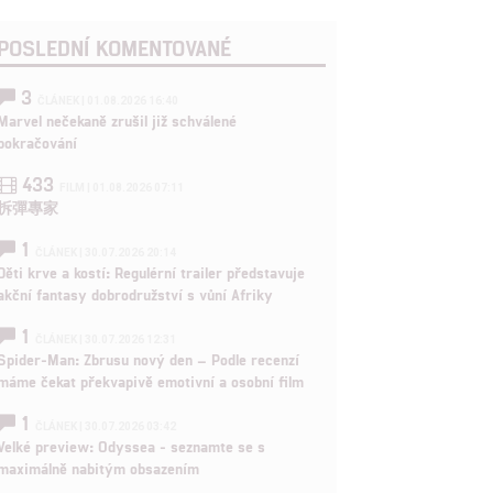
POSLEDNÍ KOMENTOVANÉ
3
ČLÁNEK | 01.08.2026 16:40
Marvel nečekaně zrušil již schválené
pokračování
433
FILM | 01.08.2026 07:11
拆彈專家
1
ČLÁNEK | 30.07.2026 20:14
Děti krve a kostí: Regulérní trailer představuje
akční fantasy dobrodružství s vůní Afriky
1
ČLÁNEK | 30.07.2026 12:31
Spider-Man: Zbrusu nový den – Podle recenzí
máme čekat překvapivě emotivní a osobní film
1
ČLÁNEK | 30.07.2026 03:42
Velké preview: Odyssea - seznamte se s
maximálně nabitým obsazením