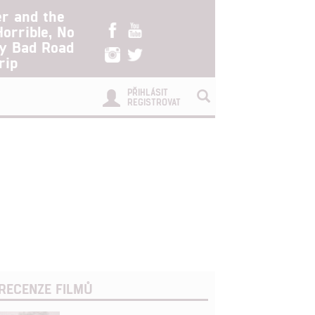
er and the
Horrible, No
ry Bad Road
rip
PŘIHLÁSIT
REGISTROVAT
RECENZE FILMŮ