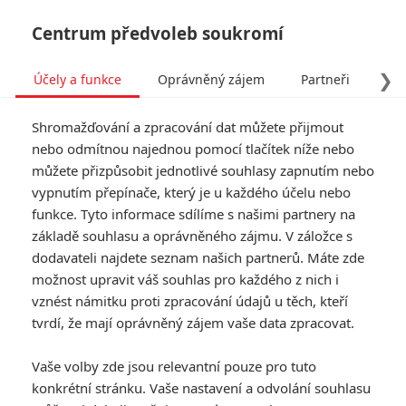
Centrum předvoleb soukromí
❯
Účely a funkce
Oprávněný zájem
Partneři
Pro
Tog
Shromažďování a zpracování dat můžete přijmout
navi
nebo odmítnou najednou pomocí tlačítek níže nebo
můžete přizpůsobit jednotlivé souhlasy zapnutím nebo
vypnutím přepínače, který je u každého účelu nebo
funkce. Tyto informace sdílíme s našimi partnery na
základě souhlasu a oprávněného zájmu. V záložce s
dodavateli najdete seznam našich partnerů. Máte zde
možnost upravit váš souhlas pro každého z nich i
vznést námitku proti zpracování údajů u těch, kteří
tvrdí, že mají oprávněný zájem vaše data zpracovat.
Vaše volby zde jsou relevantní pouze pro tuto
konkrétní stránku. Vaše nastavení a odvolání souhlasu