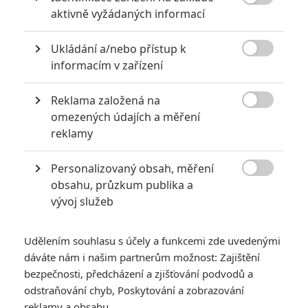

aktivně vyžádaných informací
Ukládání a/nebo přístup k

informacím v zařízení
Netflix
Reklama založená na
Houslista Smithovy doprovodné kapely viní známého

omezených údajích a měření
herce a zpěváka z obtěžování a následné pomsty.
reklamy
Houslista
Brian King Joseph
žaluje herce a zpěváka
Willa
Personalizovaný obsah, měření
Sm
i
the
a jeho společnost
Treyball Studios Management, Inc.

obsahu, průzkum publika a
pro údajné sexuální obtěžování, následnou odplatu a
vývoj služeb
neoprávněné ukončení pracovního poměru. Joseph podal
žalobu u soudu v Los Angeles 30. prosince. Smithovi
Udělením souhlasu s účely a funkcemi zde uvedenými
zástupci obvinění odmítají.
dáváte nám i našim partnerům možnost: Zajištění
bezpečnosti, předcházení a zjišťování podvodů a
Joseph tvrdí, že si jej Smith cíleně groomoval pro pozdější
odstraňování chyb, Poskytování a zobrazování
sexuální zneužití. Kariérní houslista byl v listopadu 2024
reklamy a obsahu