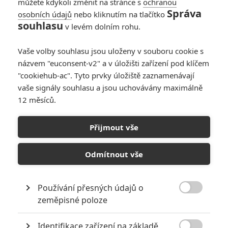
můžete kdykoli změnit na stránce s
ochranou
Správa
osobních údajů
nebo kliknutím na tlačítko
souhlasu
v levém dolním rohu.
Vaše volby souhlasu jsou uloženy v souboru cookie s
názvem "euconsent-v2" a v úložišti zařízení pod klíčem
"cookiehub-ac". Tyto prvky úložiště zaznamenávají
vaše signály souhlasu a jsou uchovávány maximálně
12 měsíců.
Will Smith byl obviněn z
obtěžování zaměstnance
Přijmout vše
Napsal:
Petr Slavík - (Anarvin)
, 02.01.2026 21:00
Odmítnout vše
Používání přesných údajů o

zeměpisné poloze
Identifikace zařízení na základě