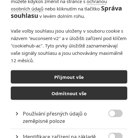
můžete kdykoli změnit na stránce s
ochranou
Správa
osobních údajů
nebo kliknutím na tlačítko
souhlasu
v levém dolním rohu.
PŘIDAT NOVÝ KOMENTÁŘ
Pro psaní komentářů, se přihlašte.
Vaše volby souhlasu jsou uloženy v souboru cookie s
názvem "euconsent-v2" a v úložišti zařízení pod klíčem
"cookiehub-ac". Tyto prvky úložiště zaznamenávají
RECENZE FILMŮ
vaše signály souhlasu a jsou uchovávány maximálně
10
12 měsíců.
Recenze: Zcela výjimečná Gerta
Schnirch nebarví hnus českých dějin
narůžovo
Přijmout vše
5
Recenze: Záhada strašidelného
Odmítnout vše
zámku úroveň štědrovečerních
pohádek nepozvedla
8
Recenze: Občanská válka
Používání přesných údajů o

zeměpisné poloze
Recenze: Godzilla x Kong: Nové
Identifikace zařízení na základě