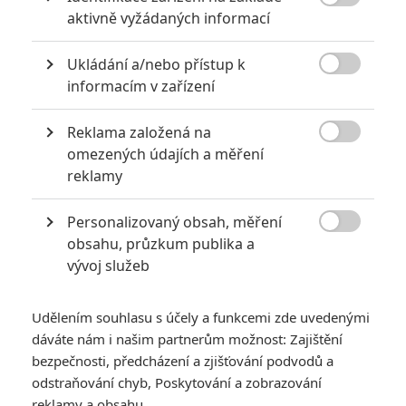
6
impérium

aktivně vyžádaných informací
8
Recenze: Opičí muž
Ukládání a/nebo přístup k

informacím v zařízení
Reklama založená na

omezených údajích a měření
POSLEDNÍ KOMENTOVANÉ
reklamy
3
ČLÁNEK | 01.08.2026 16:40
Personalizovaný obsah, měření
Marvel nečekaně zrušil již schválené pokračování

obsahu, průzkum publika a
vývoj služeb
433
FILM | 01.08.2026 07:11
拆彈專家
Udělením souhlasu s účely a funkcemi zde uvedenými
1
ČLÁNEK | 30.07.2026 20:14
dáváte nám i našim partnerům možnost: Zajištění
Děti krve a kostí: Regulérní trailer představuje akční fantasy
dobrodružství s vůní Afriky
bezpečnosti, předcházení a zjišťování podvodů a
odstraňování chyb, Poskytování a zobrazování
1
ČLÁNEK | 30.07.2026 12:31
reklamy a obsahu