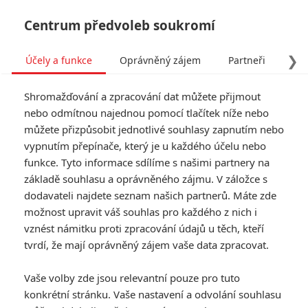
Centrum předvoleb soukromí
❯
Účely a funkce
Oprávněný zájem
Partneři
Pro
Tog
Shromažďování a zpracování dat můžete přijmout
navi
nebo odmítnou najednou pomocí tlačítek níže nebo
můžete přizpůsobit jednotlivé souhlasy zapnutím nebo
Shia LaBeouf má už zase
vypnutím přepínače, který je u každého účelu nebo
funkce. Tyto informace sdílíme s našimi partnery na
potíže se zákonem
základě souhlasu a oprávněného zájmu. V záložce s
dodavateli najdete seznam našich partnerů. Máte zde
Napsal:
Petr Slavík - (Anarvin)
, 18.02.2026 09:00
možnost upravit váš souhlas pro každého z nich i
vznést námitku proti zpracování údajů u těch, kteří
KOMENTÁŘE
0
tvrdí, že mají oprávněný zájem vaše data zpracovat.
Vaše volby zde jsou relevantní pouze pro tuto
konkrétní stránku. Vaše nastavení a odvolání souhlasu