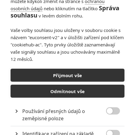
můžete kdykoli změnit na stránce s
ochranou
Správa
osobních údajů
nebo kliknutím na tlačítko
Box Office: The
souhlasu
v levém dolním rohu.
Batman se v
pokladnách chlubí
Vaše volby souhlasu jsou uloženy v souboru cookie s
fenomenálním 2.
názvem "euconsent-v2" a v úložišti zařízení pod klíčem
víkendem
"cookiehub-ac". Tyto prvky úložiště zaznamenávají
4
Anarvin
| 13.03.2022 21:38
vaše signály souhlasu a jsou uchovávány maximálně
12 měsíců.
Box Office: Tržby
jsou zoufalé,
Přijmout vše
pozornost stále budí
jen Spider-Man
Odmítnout vše
0
Anarvin
| 30.01.2022 19:27
Používání přesných údajů o

zeměpisné poloze
NEPŘEHLÉDNĚTE
Identifikace zařízení na základě
Filmové klenoty, které překvapivě natočili úplní zelenáči