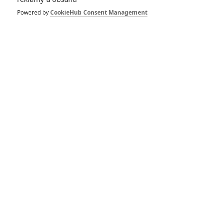
Popcorn a český hit
Matky táhnou česká
Powered by
CookieHub Consent Management
kina nahoru
0
Anarvin
| 29.06.2021 16:04
Po otevření multikin
a nasazení
zajímavých novinek
se návštěvnost kin v
ČR zvedla
0
Anarvin
| 14.06.2021 15:01
Týden od otevření se
do českých kin chodí
jen minimálně
2
Anarvin
| 01.06.2021 06:00