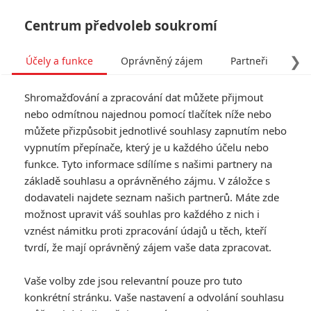
Centrum předvoleb soukromí
❯
Účely a funkce
Oprávněný zájem
Partneři
Pro
Tog
Shromažďování a zpracování dat můžete přijmout
navi
nebo odmítnou najednou pomocí tlačítek níže nebo
můžete přizpůsobit jednotlivé souhlasy zapnutím nebo
Tag: tržby
vypnutím přepínače, který je u každého účelu nebo
funkce. Tyto informace sdílíme s našimi partnery na
základě souhlasu a oprávněného zájmu. V záložce s
ČLÁNKY
FILMY
OSOBY
VIDEA
(0)
(0)
(0)
dodavateli najdete seznam našich partnerů. Máte zde
možnost upravit váš souhlas pro každého z nich i
Madam Web je
vznést námitku proti zpracování údajů u těch, kteří
naprostý průšvih
tvrdí, že mají oprávněný zájem vaše data zpracovat.
podle úplně všech
19
Anarvin
| 15.02.2024 21:53
Vaše volby zde jsou relevantní pouze pro tuto
konkrétní stránku. Vaše nastavení a odvolání souhlasu