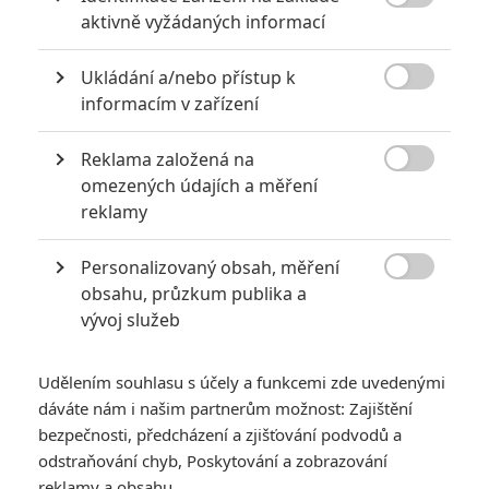

aktivně vyžádaných informací
0
Jaaaara
| 22.08.2020 08:00
Zkušenosti a praxe? Ale kdeže... někdy
Ukládání a/nebo přístup k
stačí mít dostatek talentu a využít

nabízené příležitosti.
informacím v zařízení
Reklama založená na

omezených údajích a měření
10 nejvražednějších roků ve filmové historii, a které snímky
reklamy
za mrtvé můžou
0
Jaaaara
| 27.07.2020 21:30
Personalizovaný obsah, měření

Kdy se v kinech umíralo nejvíce? A které
obsahu, průzkum publika a
snímky v daných letech dominovaly?
vývoj služeb
Udělením souhlasu s účely a funkcemi zde uvedenými
dáváte nám i našim partnerům možnost: Zajištění
bezpečnosti, předcházení a zjišťování podvodů a
odstraňování chyb, Poskytování a zobrazování
reklamy a obsahu