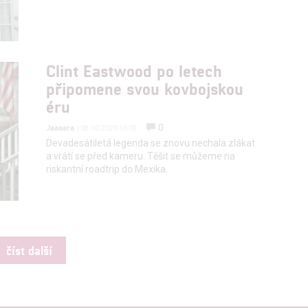
Clint Eastwood po letech
připomene svou kovbojskou
éru
0
Jaaaara
| 08.10.2020 16:09
Devadesátiletá legenda se znovu nechala zlákat
a vrátí se před kameru. Těšit se můžeme na
riskantní roadtrip do Mexika.
číst další