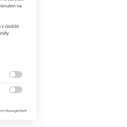
iknutím na
v úložišti
gnály


ent Management

