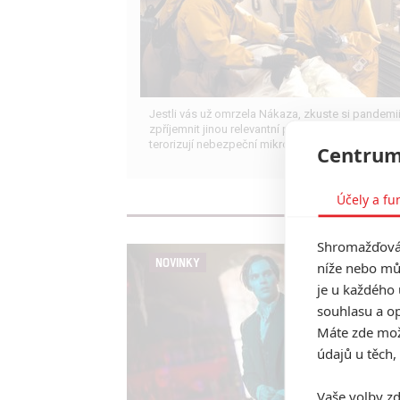
Jestli vás už omrzela Nákaza, zkuste si pandemi
zpříjemnit jinou relevantní peckou, v níž lidstvo
terorizují nebezpeční mikroskopičtí prevíti.
Centrum
Účely a fu
Shromažďován
NOVINKY
níže nebo mů
je u každého 
souhlasu a op
Máte zde možn
údajů u těch,
Vaše volby zd