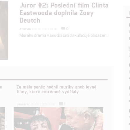
Juror #2: Poslední film Clinta
Eastwooda doplnila Zoey
Deutch
0
Anarvin
| 08.05.2023 18:08
Morální drama v soudní síni zakulacuje obsazení.
e
Za málo peněz hodně muziky aneb levné
filmy, které extrémně vydělaly
1
Jaaaara
| 09.08.2020 06:00