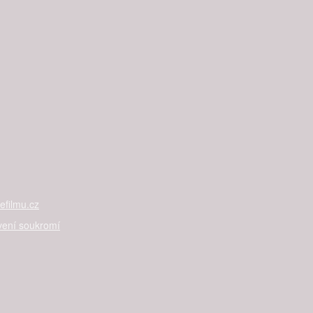
filmu.cz
vení soukromí