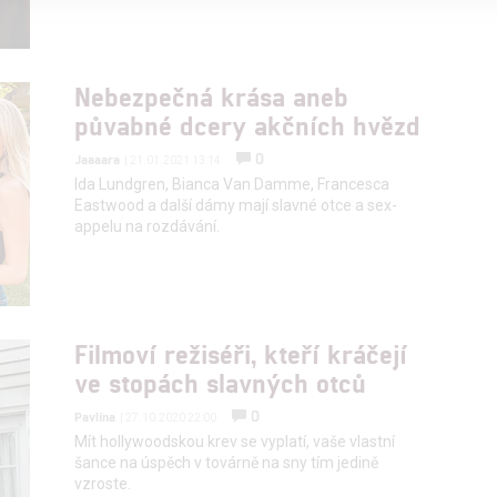
alised content, content measurement, audience research,
rvices development
Nebezpečná krása aneb
půvabné dcery akčních hvězd
hlasu s účely a funkcemi zde uvedenými dáváte nám i našim pa
re security, prevent and detect fraud, and fix errors, Deliver and
0
Jaaaara
| 21.01.2021 13:14
nd content
Ida Lundgren, Bianca Van Damme, Francesca
Eastwood a další dámy mají slavné otce a sex-
appelu na rozdávání.
Filmoví režiséři, kteří kráčejí
ve stopách slavných otců
0
Pavlína
| 27.10.2020 22:00
Mít hollywoodskou krev se vyplatí, vaše vlastní
šance na úspěch v továrně na sny tím jedině
vzroste.