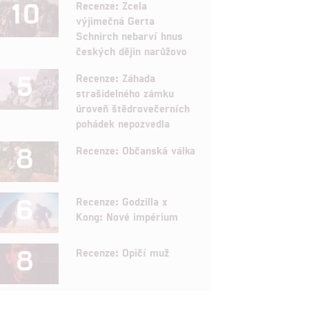
10
Recenze: Zcela
výjimečná Gerta
Schnirch nebarví hnus
českých dějin narůžovo
5
Recenze: Záhada
strašidelného zámku
úroveň štědrovečerních
pohádek nepozvedla
8
Recenze: Občanská válka
6
Recenze: Godzilla x
Kong: Nové impérium
8
Recenze: Opičí muž