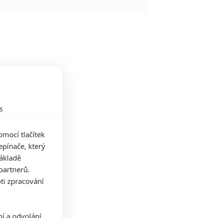
s
mocí tlačítek
pínače, který
základě
partnerů.
ti zpracování
ní a odvolání