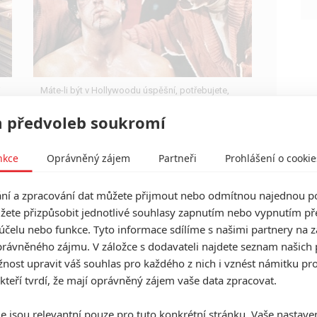
i
Máte-li být v Hollywoodu úspěšní, potřebujete,
aby tržby výrazně převyšovaly náklady. Těmhle
snímkům se to povedlo na jedničku.
 předvoleb soukromí
nkce
Oprávněný zájem
Partneři
Prohlášení o cookie
í a zpracování dat můžete přijmout nebo odmítnou najednou po
Juror #2: Poslední film Clinta
žete přizpůsobit jednotlivé souhlasy zapnutím nebo vypnutím pře
Eastwooda nabral obsazení
účelu nebo funkce. Tyto informace sdílíme s našimi partnery na 
0
Anarvin
rávněného zájmu. V záložce s dodavateli najdete seznam našich 
| 15.04.2023 14:10
V napínavém thrilleru protagonista chce
ost upravit váš souhlas pro každého z nich i vznést námitku pro
zachránit neprávem obviněného, aniž by při tom
 kteří tvrdí, že mají oprávněný zájem vaše data zpracovat.
odhalil vlastní vinu.
e jsou relevantní pouze pro tuto konkrétní stránku. Vaše nastave