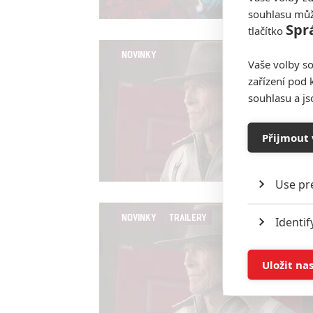
souhlasu můž
Spr
tlačítko
NOVINKY
Vaše volby so
zařízení pod 
souhlasu a j
Přijmout 
Use pr
NOVINKY
TRAILERY
Identif
Store 
Uložit na
Advert