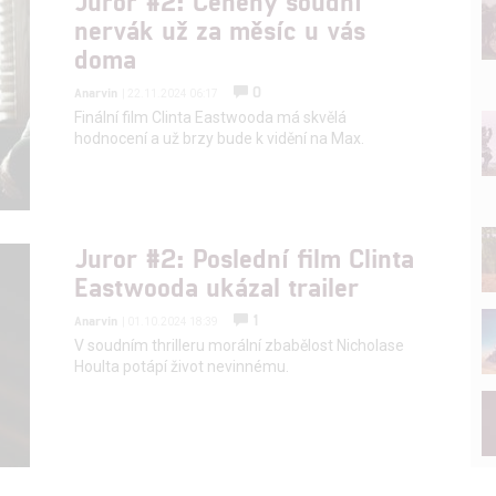
Juror #2: Ceněný soudní
nervák už za měsíc u vás
doma
0
Anarvin
| 22.11.2024 06:17
Finální film Clinta Eastwooda má skvělá
hodnocení a už brzy bude k vidění na Max.
Juror #2: Poslední film Clinta
Eastwooda ukázal trailer
1
Anarvin
| 01.10.2024 18:39
V soudním thrilleru morální zbabělost Nicholase
Houlta potápí život nevinnému.