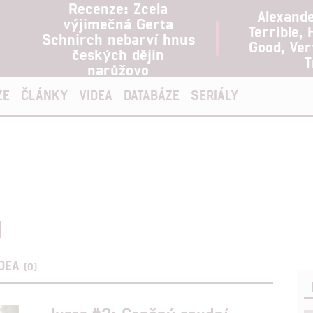
Recenze: Zcela
Alexand
výjimečná Gerta
Terrible, 
Schnirch nebarví hnus
Good, Ve
českých dějin
T
narůžovo
ZE
ČLÁNKY
VIDEA
DATABÁZE
SERIÁLY
d
IDEA
(0)