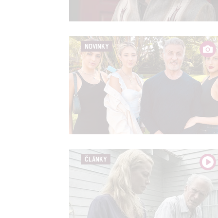
Person
and se
NOVINKY
Udělením sou
možnost: Ensu
advertising a
ČLÁNKY