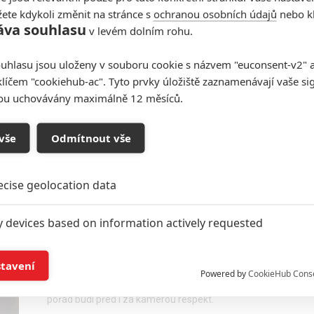
ete kdykoli změnit na stránce s
ochranou osobních údajů
nebo kl
áva souhlasu
v levém dolním rohu.
Juror #2: Clint Eastwood
uhlasu jsou uloženy v souboru cookie s názvem "euconsent-v2" a 
připravuje svůj zřejmě úplně
klíčem "cookiehub-ac". Tyto prvky úložiště zaznamenávají vaše si
poslední film
sou uchovávány maximálně 12 měsíců.
0
Anarvin
| 31.03.2023 06:00
Po sedmdesáti letech v Hollywoodu míří
nezničitelný pardál spolu s kriminálním morálním
vše
Odmítnout vše
dilematem do filmařského důchodu.
ecise geolocation data
Cry Macho: Eastwoodova
y devices based on information actively requested
meditace nad chlapáctvím v
prvním traileru
and/or access information on a device
stavení
3
Anarvin
| 06.08.2021 15:36
Powered by
CookieHub Cons
Clint Eastwood i ve svých jednadevadesáti letech
ising based on limited data and advertising measurement
pořád budí před i za kamerou respekt.