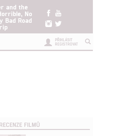
er and the
Horrible, No
ry Bad Road
rip
PŘIHLÁSIT
REGISTROVAT
RECENZE FILMŮ