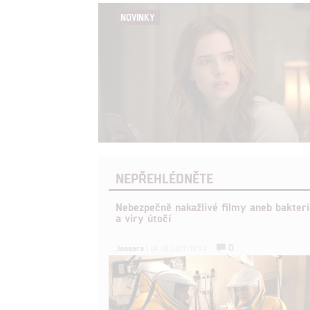
NOVINKY
NEPŘEHLÉDNĚTE
Nebezpečně nakažlivé filmy aneb bakteri
a viry útočí
0
Jaaaara
| 04.08.2020 18:24