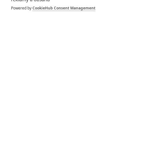
novinka nás zavede
do hlubin Tinderu
Powered by
CookieHub Consent Management
0
Anarvin
| 12.08.2025 12:29
Godzilla x Kong:
Supernova - První
záběry z natáčení
katastrofických scén
0
Rudmen
| 27.05.2025 15:30
Rituál: Al Pacino
vymítá démona v
první upoutávce
0
Rudmen
| 28.03.2025 15:11