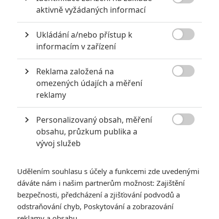

aktivně vyžádaných informací
2
Jaaaara
| 13.07.2020 18:07
Kdysi hvězda akčních filmů, dnes král
Ukládání a/nebo přístup k
céčkových slátanin, protagonista bizarní

policejní reality show nebo zvláštní
informacím v zařízení
velvyslanec Ruska.
Reklama založená na

omezených údajích a měření
Největší propadáky v kariéře Sylvestera Stallona
reklamy
6
Jaaaara
| 29.08.2020 21:40
Personalizovaný obsah, měření
Soudce Dredd slaví kulaté výročí, je čas
zavzpomínat na ambiciózní projekty, které

obsahu, průzkum publika a
akční legendě příliš nevyšly.
vývoj služeb
Udělením souhlasu s účely a funkcemi zde uvedenými
dáváte nám i našim partnerům možnost: Zajištění
bezpečnosti, předcházení a zjišťování podvodů a
odstraňování chyb, Poskytování a zobrazování
Swiped: Filmová
reklamy a obsahu