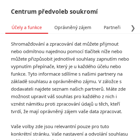
Centrum předvoleb soukromí
❯
Účely a funkce
Oprávněný zájem
Partneři
Pro
Tog
Shromažďování a zpracování dat můžete přijmout
navi
nebo odmítnou najednou pomocí tlačítek níže nebo
můžete přizpůsobit jednotlivé souhlasy zapnutím nebo
Tag: Dan Stevens
vypnutím přepínače, který je u každého účelu nebo
funkce. Tyto informace sdílíme s našimi partnery na
základě souhlasu a oprávněného zájmu. V záložce s
ČLÁNKY
FILMY
OSOBY
VIDEA
(0)
(1)
(0)
dodavateli najdete seznam našich partnerů. Máte zde
možnost upravit váš souhlas pro každého z nich i
Onslaught: Akční
vznést námitku proti zpracování údajů u těch, kteří
střet se supervojáky
tvrdí, že mají oprávněný zájem vaše data zpracovat.
se pochlubil novým
trailerem
Vaše volby zde jsou relevantní pouze pro tuto
0
Anarvin
| 28.07.2026 11:00
konkrétní stránku. Vaše nastavení a odvolání souhlasu