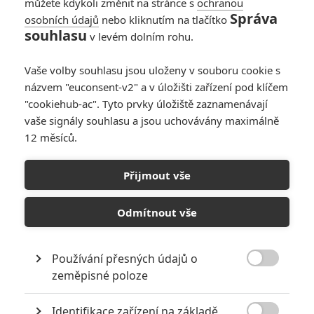
můžete kdykoli změnit na stránce s
ochranou
Správa
osobních údajů
nebo kliknutím na tlačítko
Onslaught: Adria
souhlasu
v levém dolním rohu.
Arjona si v drsném
traileru vyšlápla na
Vaše volby souhlasu jsou uloženy v souboru cookie s
supervojáky
názvem "euconsent-v2" a v úložišti zařízení pod klíčem
0
Anarvin
| 02.06.2026 18:57
"cookiehub-ac". Tyto prvky úložiště zaznamenávají
vaše signály souhlasu a jsou uchovávány maximálně
12 měsíců.
Onslaught: Mix akční
řežby s hororem
Přijmout vše
vydal první
upoutávku
Odmítnout vše
0
Anarvin
| 30.05.2026 23:01
Používání přesných údajů o

zeměpisné poloze
NEPŘEHLÉDNĚTE
Identifikace zařízení na základě
Mlátička s copánkem aneb nejlepší filmy Stevena Seagala