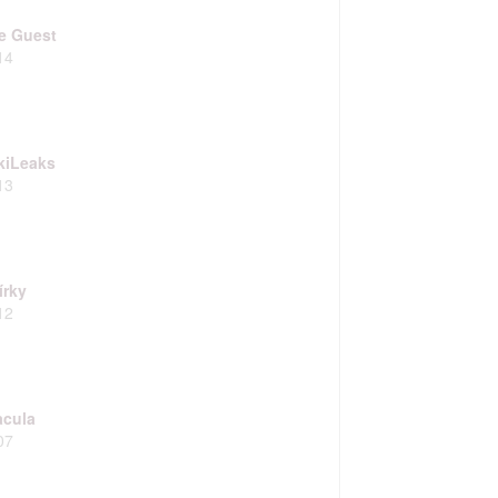
ání chyb,
e Guest
14
kiLeaks
13
írky
12
acula
07