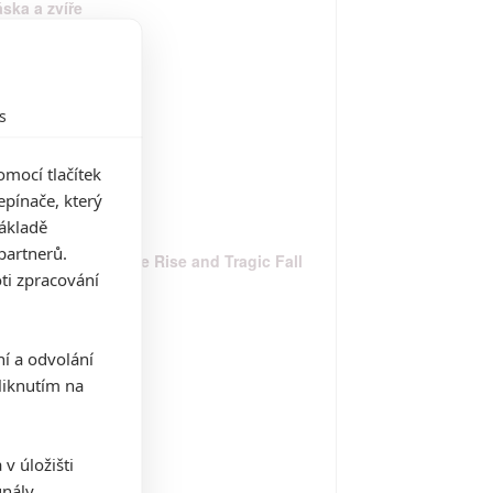
áska a zvíře
17
s
lossal
17
mocí tlačítek
pínače, který
základě
partnerů.
rman: The Moderate Rise and Tragic Fall
ti zpracování
 a New York Fixer
16
ní a odvolání
iknutím na
e Ticket
16
v úložišti
gnály