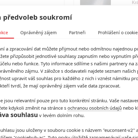
Kr
20
Všechny obrázky
 předvoleb soukromí
nkce
Oprávněný zájem
Partneři
Prohlášení o cookie
Co
20
í a zpracování dat můžete přijmout nebo odmítnou najednou po
žete přizpůsobit jednotlivé souhlasy zapnutím nebo vypnutím pře
účelu nebo funkce. Tyto informace sdílíme s našimi partnery na 
rávněného zájmu. V záložce s dodavateli najdete seznam našich 
Vstoupit do diskuze
No
ost upravit váš souhlas pro každého z nich i vznést námitku pro
of
20
 kteří tvrdí, že mají oprávněný zájem vaše data zpracovat.
e jsou relevantní pouze pro tuto konkrétní stránku. Vaše nastave
ete kdykoli změnit na stránce s
ochranou osobních údajů
nebo kl
Th
áva souhlasu
20
v levém dolním rohu.
uhlasu jsou uloženy v souboru cookie s názvem "euconsent-v2" a 
klíčem "cookiehub-ac". Tyto prvky úložiště zaznamenávají vaše si