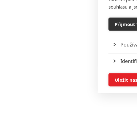
souhlasu a j
Přijmout 
Použív
Identif
Ukládán
Uložit na
Reklam
Person
služeb
Udělením sou