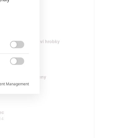
atný krok
15
c v muzeu: Tajemství hrobky
14


zi náhrobními kameny
14
ent Management


ec

14
rtnerům