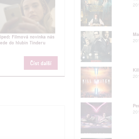
20
Ma
ped: Filmová novinka nás
20
ede do hlubin Tinderu
Číst další
Kil
20
Pe
20