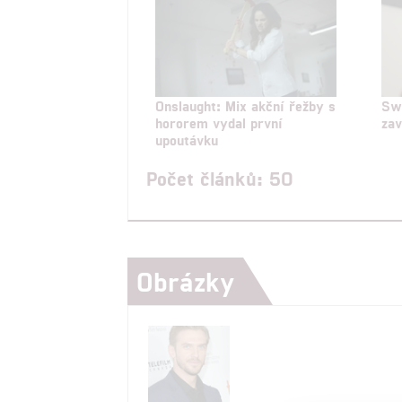
Onslaught: Mix akční řežby s
Swi
hororem vydal první
zav
upoutávku
Počet článků: 50
Obrázky