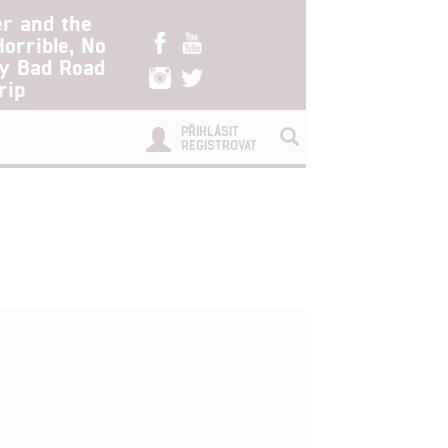
er and the
Horrible, No
ry Bad Road
rip
PŘIHLÁSIT
REGISTROVAT