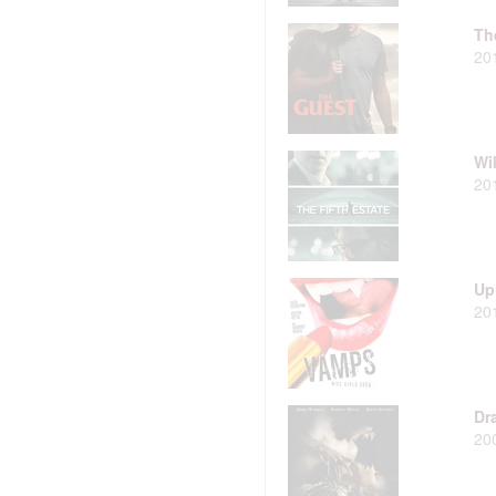
štění bezpečnosti, předcházení a zjišťování podvodů a odstraňov
Th
a zobrazování reklamy a obsahu
20
Wi
20
Up
20
Dr
20