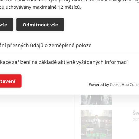
Šp
sou uchovávány maximálně 12 měsíců.
20
vše
Odmítnout vše
No
ání přesných údajů o zeměpisné poloze
20
ikace zařízení na základě aktivně vyžádaných informací
Me
í a/nebo přístup k informacím v zařízení
stavení
20
Powered by
CookieHub Cons
a založená na omezených údajích a měření reklamy
alizovaný obsah, měření obsahu, průzkum publika a vývoj
Šv
20
hlasu s účely a funkcemi zde uvedenými dáváte nám i našim pa