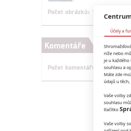
Počet obrázků: 1
Centrum
Účely a fu
Komentáře
Shromažďován
níže nebo mů
je u každého 
Počet komentářů: 0
souhlasu a op
Máte zde možn
údajů u těch,
Vaše volby zd
souhlasu můž
Spr
tlačítko
Vaše volby so
zařízení pod 