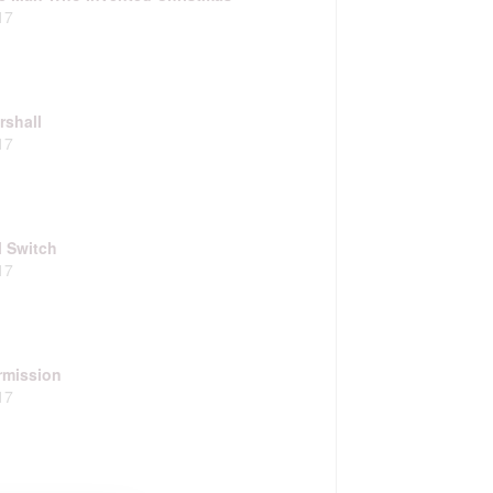
17
rshall
17
l Switch
17
rmission
17