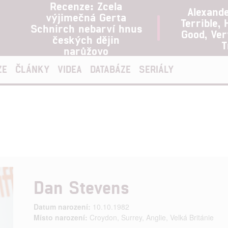
Recenze: Zcela
Alexand
výjimečná Gerta
Terrible, 
Schnirch nebarví hnus
Good, Ve
českých dějin
T
narůžovo
ZE
ČLÁNKY
VIDEA
DATABÁZE
SERIÁLY
Dan Stevens
Datum narození:
10.10.1982
Místo narození:
Croydon, Surrey, Anglie, Velká Británie