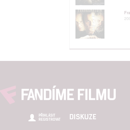
Fr
20
DISKUZE
PŘIHLÁSIT
REGISTROVAT