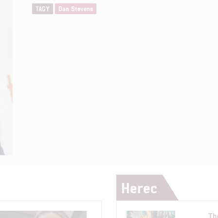
TAGY
Dan Stevens
Herec
Th