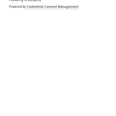
Sebevražedný oddíl
Powered by
CookieHub Consent Management
2: Přijde film o
Jokera?
12
Anarvin
| 17.10.2018 15:39
Suicide Squad 2:
James Gunn píše
scénář, může
režírovat
21
Anarvin
| 09.10.2018 21:19
Suicide Squad 2
dostane přísnější
dohled
4
Anarvin
| 16.01.2018 18:09