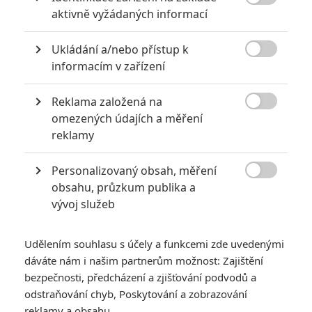

aktivně vyžádaných informací
akci
0
Jaaaara
| 18.10.2020 18:40
Ukládání a/nebo přístup k
Kořením nejen akčních filmů jsou scény na

informacím v zařízení
střelnici a obecně ty, ve kterých střelci před
ostrou akcí předvádějí svůj um. Tyhle nás
baví ze všech nejvíc.
Reklama založená na

omezených údajích a měření
reklamy
Za málo peněz hodně muziky aneb levné filmy, které
extrémně vydělaly
Personalizovaný obsah, měření
1
Jaaaara

| 09.08.2020 06:00
obsahu, průzkum publika a
Máte-li být v Hollywoodu úspěšní,
vývoj služeb
potřebujete, aby tržby výrazně
převyšovaly náklady. Těmhle snímkům se
to povedlo na jedničku.
Udělením souhlasu s účely a funkcemi zde uvedenými
dáváte nám i našim partnerům možnost: Zajištění
bezpečnosti, předcházení a zjišťování podvodů a
odstraňování chyb, Poskytování a zobrazování
reklamy a obsahu