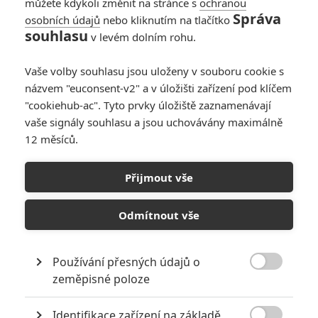
můžete kdykoli změnit na stránce s
ochranou
Správa
osobních údajů
nebo kliknutím na tlačítko
Zúčtování 2: Známe
souhlasu
v levém dolním rohu.
obsazení i zápletku
Affleckova dalšího
Vaše volby souhlasu jsou uloženy v souboru cookie s
vraždění
názvem "euconsent-v2" a v úložišti zařízení pod klíčem
0
Anarvin
| 08.03.2024 14:37
"cookiehub-ac". Tyto prvky úložiště zaznamenávají
vaše signály souhlasu a jsou uchovávány maximálně
12 měsíců.
Torrance: Letošní
oscarová sezona
Přijmout vše
nabídne Bena
Afflecka v dramatu o
alkoholismu
Odmítnout vše
2
Anarvin
| 23.03.2019 14:34
Používání přesných údajů o

zeměpisné poloze
NEPŘEHLÉDNĚTE
Identifikace zařízení na základě
Nejlepší lekce filmové střelby aneb hollywoodské střelnice v