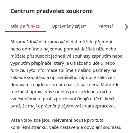
Centrum předvoleb soukromí
❯
Účely a funkce
Oprávněný zájem
Partneři
Pro
Tog
Shromažďování a zpracování dat můžete přijmout
navi
nebo odmítnou najednou pomocí tlačítek níže nebo
můžete přizpůsobit jednotlivé souhlasy zapnutím nebo
Tag: Gavin O’Connor
vypnutím přepínače, který je u každého účelu nebo
funkce. Tyto informace sdílíme s našimi partnery na
základě souhlasu a oprávněného zájmu. V záložce s
ČLÁNKY
FILMY
OSOBY
VIDEA
(0)
(0)
(0)
dodavateli najdete seznam našich partnerů. Máte zde
možnost upravit váš souhlas pro každého z nich i
Zúčtování 2:
vznést námitku proti zpracování údajů u těch, kteří
Rozsáhlý trailer stojí
tvrdí, že mají oprávněný zájem vaše data zpracovat.
na špičkování mezi
Affleckem a
Vaše volby zde jsou relevantní pouze pro tuto
Bernthalem
konkrétní stránku. Vaše nastavení a odvolání souhlasu
0
Anarvin
| 06.04.2025 11:00