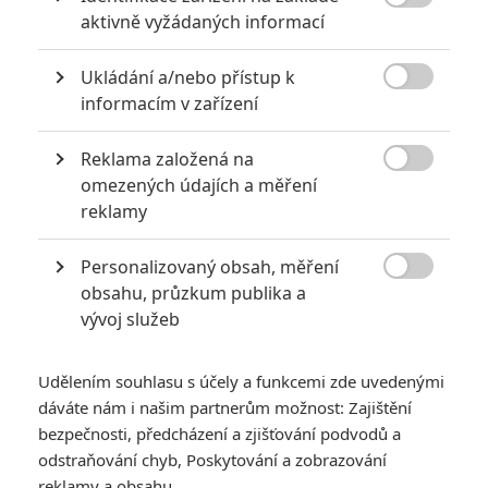

aktivně vyžádaných informací
akci
0
Jaaaara
| 18.10.2020 18:40
Ukládání a/nebo přístup k
Kořením nejen akčních filmů jsou scény na

informacím v zařízení
střelnici a obecně ty, ve kterých střelci před
ostrou akcí předvádějí svůj um. Tyhle nás
baví ze všech nejvíc.
Reklama založená na

omezených údajích a měření
reklamy
Největší propadáky v kariéře Sylvestera Stallona
6
Jaaaara
| 29.08.2020 21:40
Personalizovaný obsah, měření

Soudce Dredd slaví kulaté výročí, je čas
obsahu, průzkum publika a
zavzpomínat na ambiciózní projekty, které
vývoj služeb
akční legendě příliš nevyšly.
Udělením souhlasu s účely a funkcemi zde uvedenými
dáváte nám i našim partnerům možnost: Zajištění
bezpečnosti, předcházení a zjišťování podvodů a
odstraňování chyb, Poskytování a zobrazování
reklamy a obsahu