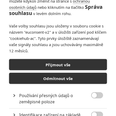
můžete kdykoli změnit na stránce s
ochranou
Správa
osobních údajů
nebo kliknutím na tlačítko
Rychle a zběsile:
souhlasu
v levém dolním rohu.
Ludacris nevěří, že
série skončí
Vaše volby souhlasu jsou uloženy v souboru cookie s
0
Anarvin
| 29.03.2024 21:22
názvem "euconsent-v2" a v úložišti zařízení pod klíčem
"cookiehub-ac". Tyto prvky úložiště zaznamenávají
vaše signály souhlasu a jsou uchovávány maximálně
12 měsíců.
Sláva je tu sníh:
Ludacris ve
Přijmout vše
vánočním filmu, to
prostě nefunguje
Odmítnout vše
1
Anarvin
| 17.11.2023 18:31
Používání přesných údajů o

zeměpisné poloze
NEPŘEHLÉDNĚTE
Identifikace zařízení na základě
Nejlepší lekce filmové střelby aneb hollywoodské střelnice v