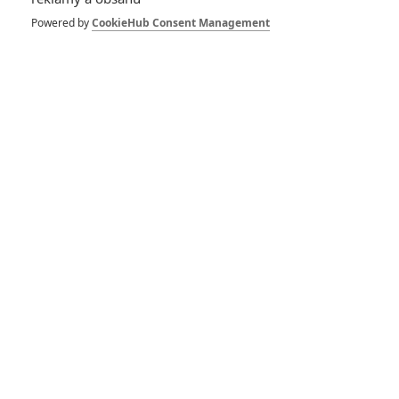
Rychle a zběsile 10:
Nový trailer a
Powered by
CookieHub Consent Management
podrobná synopse
0
Anarvin
| 13.02.2023 14:48
Rychle a zběsile 10:
První teaser
odhaluje jednotlivé
herce
2
Anarvin
| 10.02.2023 06:00
Tady cesta končí:
Kvůli tašce peněz
bojuje rodinka o holý
život
0
Anarvin
| 07.09.2022 11:33