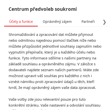
Centrum předvoleb soukromí
❯
Účely a funkce
Oprávněný zájem
Partneři
Pro
Tog
Shromažďování a zpracování dat můžete přijmout
navi
nebo odmítnou najednou pomocí tlačítek níže nebo
můžete přizpůsobit jednotlivé souhlasy zapnutím nebo
Tag: Ludacris
vypnutím přepínače, který je u každého účelu nebo
funkce. Tyto informace sdílíme s našimi partnery na
základě souhlasu a oprávněného zájmu. V záložce s
ČLÁNKY
FILMY
OSOBY
VIDEA
(0)
(0)
(0)
dodavateli najdete seznam našich partnerů. Máte zde
možnost upravit váš souhlas pro každého z nich i
Rychle a zběsile:
vznést námitku proti zpracování údajů u těch, kteří
Velké finále má nový
tvrdí, že mají oprávněný zájem vaše data zpracovat.
název a nový termín
0
Anarvin
| 31.01.2026 07:09
Vaše volby zde jsou relevantní pouze pro tuto
konkrétní stránku. Vaše nastavení a odvolání souhlasu