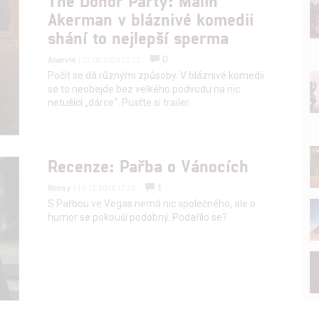
The Donor Party: Malin
Akerman v bláznivé komedii
shání to nejlepší sperma
0
Anarvin
| 07.02.2023 22:12
Počít se dá různými způsoby. V bláznivé komedii
se to neobejde bez velkého podvodu na nic
netušící „dárce“. Pusťte si trailer.
Recenze: Pařba o Vánocích
1
Rimsy
| 16.12.2016 17:26
S Pařbou ve Vegas nemá nic společného, ale o
humor se pokouší podobný. Podařilo se?