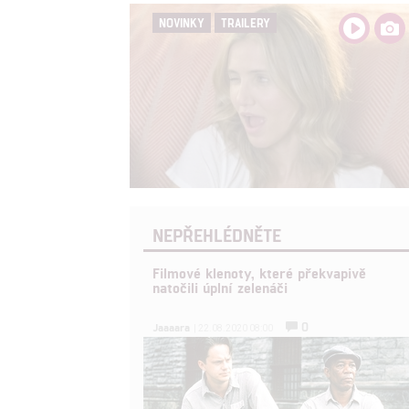
NOVINKY
TRAILERY
NEPŘEHLÉDNĚTE
Filmové klenoty, které překvapivě
natočili úplní zelenáči
0
Jaaaara
| 22.08.2020 08:00