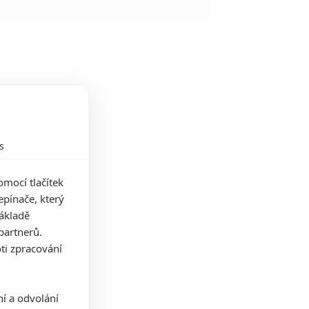
s
mocí tlačítek
pínače, který
základě
partnerů.
ti zpracování
ní a odvolání