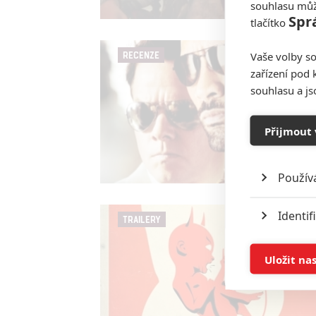
souhlasu můž
Spr
tlačítko
Vaše volby so
RECENZE
zařízení pod 
souhlasu a j
Přijmout 
Použív
Identif
TRAILERY
Ukládán
Uložit na
Reklam