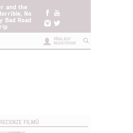
er and the
Horrible, No
ry Bad Road
rip
PŘIHLÁSIT
REGISTROVAT
RECENZE FILMŮ