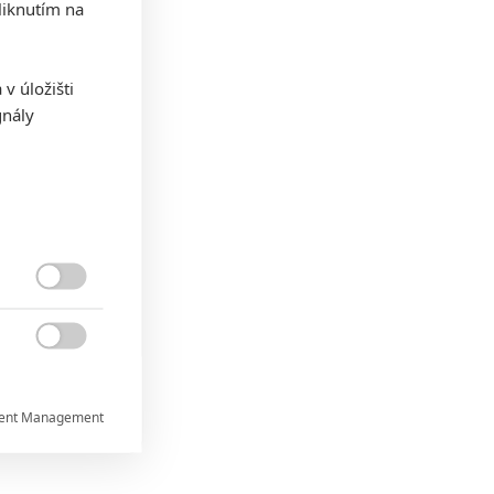
iknutím na
v úložišti
gnály


ent Management

