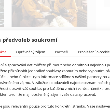
Jestli vás už omrzela Nákaza, zkuste si pandemii
zpříjemnit jinou relevantní peckou, v níž lidstvo
 předvoleb soukromí
terorizují nebezpeční mikroskopičtí prevíti.
nkce
Oprávněný zájem
Partneři
Prohlášení o cookie
í a zpracování dat můžete přijmout nebo odmítnou najednou po
Hot Tub Time Machine 2:
žete přizpůsobit jednotlivé souhlasy zapnutím nebo vypnutím pře
Necenzurovaný dlouhý trailer
účelu nebo funkce. Tyto informace sdílíme s našimi partnery na 
rávněného zájmu. V záložce s dodavateli najdete seznam našich 
0
Anarvin
| 25.07.2014 01:50
ost upravit váš souhlas pro každého z nich i vznést námitku pro
Opět se bude cestovat časem, tentokrát do
 kteří tvrdí, že mají oprávněný zájem vaše data zpracovat.
budoucnosti, kde na hrdiny čeká ještě ujetější
dobrodružství.
e jsou relevantní pouze pro tuto konkrétní stránku. Vaše nastave