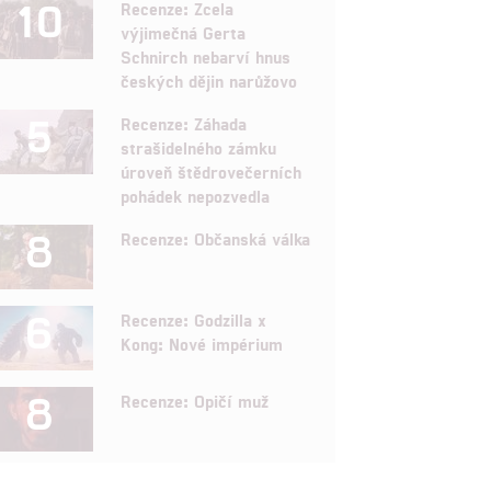
10
Recenze: Zcela
výjimečná Gerta
Schnirch nebarví hnus
českých dějin narůžovo
5
Recenze: Záhada
strašidelného zámku
úroveň štědrovečerních
pohádek nepozvedla
8
Recenze: Občanská válka
6
Recenze: Godzilla x
Kong: Nové impérium
8
Recenze: Opičí muž