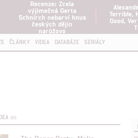
Recenze: Zcela
Alexand
výjimečná Gerta
Terrible, 
Schnirch nebarví hnus
Good, Ve
českých dějin
T
narůžovo
ZE
ČLÁNKY
VIDEA
DATABÁZE
SERIÁLY
IDEA
(0)