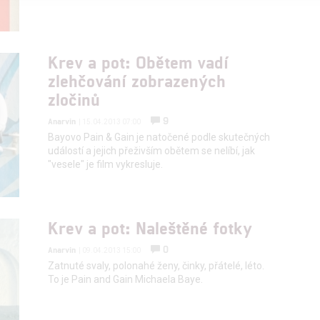
alizovaný obsah, měření obsahu, průzkum publika a vývoj
Krev a pot: Obětem vadí
hlasu s účely a funkcemi zde uvedenými dáváte nám i našim pa
zlehčování zobrazených
štění bezpečnosti, předcházení a zjišťování podvodů a odstraňov
zločinů
a zobrazování reklamy a obsahu
9
Anarvin
| 15.04.2013 07:00
Bayovo Pain & Gain je natočené podle skutečných
událostí a jejich přeživším obětem se nelíbí, jak
"vesele" je film vykresluje.
Krev a pot: Naleštěné fotky
0
Anarvin
| 09.04.2013 15:00
Zatnuté svaly, polonahé ženy, činky, přátelé, léto.
To je Pain and Gain Michaela Baye.