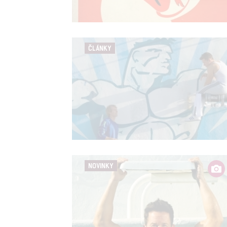
Person
služeb
ČLÁNKY
Udělením sou
možnost: Zaji
Poskytování 
NOVINKY