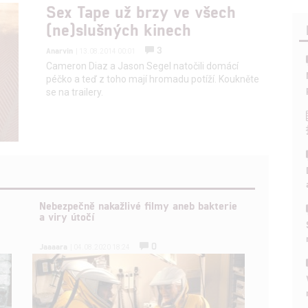
Sex Tape už brzy ve všech
(ne)slušných kinech
3
Anarvin
| 13.08.2014 00:01
Cameron Diaz a Jason Segel natočili domácí
péčko a teď z toho mají hromadu potíží. Koukněte
se na trailery.
Nebezpečně nakažlivé filmy aneb bakterie
a viry útočí
0
Jaaaara
| 04.08.2020 18:24