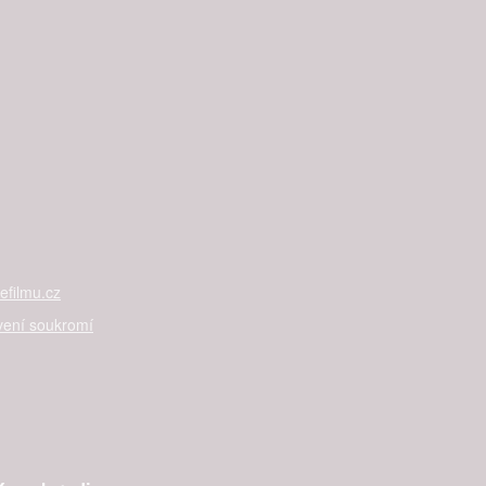
filmu.cz
vení soukromí