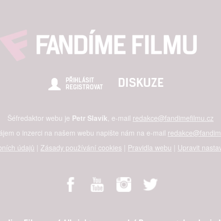
DISKUZE
PŘIHLÁSIT
REGISTROVAT
Šéfredaktor webu je
Petr Slavík
, e-mail
redakce@fandimefilmu.cz
zájem o inzerci na našem webu napište nám na e-mail
redakce@fandime
ních údajů
|
Zásady používání cookies
|
Pravidla webu
|
Upravit nasta