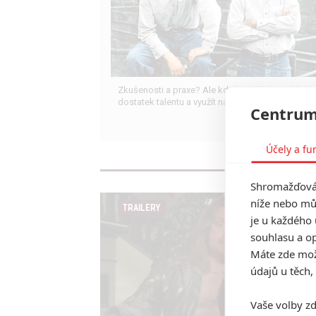
Zkušenosti a praxe? Ale kdeže... někdy stačí mít
dostatek talentu a využít nabízené příležitosti.
Centrum
Účely a fu
Shromažďován
níže nebo mů
TRAILERY
je u každého 
souhlasu a op
Máte zde možn
údajů u těch,
Vaše volby zd