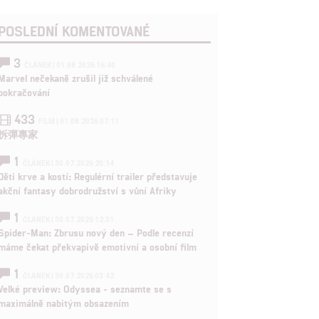
POSLEDNÍ KOMENTOVANÉ
3
ČLÁNEK | 01.08.2026 16:40
Marvel nečekaně zrušil již schválené
pokračování
433
FILM | 01.08.2026 07:11
拆彈專家
1
ČLÁNEK | 30.07.2026 20:14
Děti krve a kostí: Regulérní trailer představuje
akční fantasy dobrodružství s vůní Afriky
1
ČLÁNEK | 30.07.2026 12:31
Spider-Man: Zbrusu nový den – Podle recenzí
máme čekat překvapivě emotivní a osobní film
1
ČLÁNEK | 30.07.2026 03:42
Velké preview: Odyssea - seznamte se s
maximálně nabitým obsazením