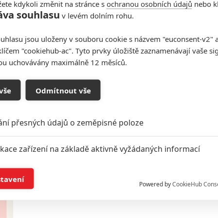
ete kdykoli změnit na stránce s
ochranou osobních údajů
nebo kl
áva souhlasu
v levém dolním rohu.
Recenze: Pot a krev
uhlasu jsou uloženy v souboru cookie s názvem "euconsent-v2" a 
29
Phil cze
klíčem "cookiehub-ac". Tyto prvky úložiště zaznamenávají vaše si
| 09.08.2013 14:55
Michael Bay si od Transformers odskočil ke
sou uchovávány maximálně 12 měsíců.
kriminální komedii podle skutečné události, s
Markem Wahlbergem a Dwaynem Johnsonem v
hlavních rolích.
vše
Odmítnout vše
ání přesných údajů o zeměpisné poloze
Hell Baby: Další hororová
ikace zařízení na základě aktivně vyžádaných informací
parodie ve dvou trailerech
í a/nebo přístup k informacím v zařízení
1
MATADOR
| 18.07.2013 14:45
stavení
Powered by
CookieHub Cons
Matadoři vedlejších rolí spojili síly a natočili
duchařskou komedii.
a založená na omezených údajích a měření reklamy