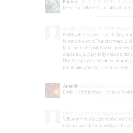
Fatush
| 2013-12-23 23:33:15 |
0
Mě se to celkem líbilo dal bych tomu
snek49 | 2013-08-19 19:55:19 |
0
Řekl bych, že super film. Já Baye mo
Mizerové a první Transformers. S a
Moc jsem se bavil. Skvělé postavy, 
doporučuju. A jak tady někdo kritizu
Někdo je na akci, někdo na drama, 
potřebuje vybuchující mrakodrapy...
Anarvin
| 2013-08-18 01:01:14 |
David - ještě jednou - nic jako "obje
David | 2013-08-18 00:23:03 |
0
Výborný film pro zasmání a pro uvol
recenze proste nemusi Baye, takze 