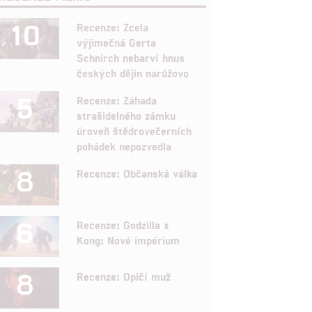
10
Recenze: Zcela
výjimečná Gerta
Schnirch nebarví hnus
českých dějin narůžovo
5
Recenze: Záhada
strašidelného zámku
úroveň štědrovečerních
pohádek nepozvedla
8
Recenze: Občanská válka
6
Recenze: Godzilla x
Kong: Nové impérium
8
Recenze: Opičí muž