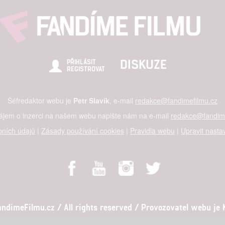
DISKUZE
PŘIHLÁSIT
REGISTROVAT
Šéfredaktor webu je
Petr Slavík
, e-mail
redakce@fandimefilmu.cz
zájem o inzerci na našem webu napište nám na e-mail
redakce@fandime
ních údajů
|
Zásady používání cookies
|
Pravidla webu
|
Upravit nasta
dimeFilmu.cz / All rights reserved / Provozovatel webu je Ko