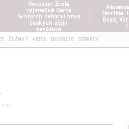
Recenze: Zcela
Alexand
výjimečná Gerta
Terrible, 
Schnirch nebarví hnus
Good, Ve
českých dějin
T
narůžovo
ZE
ČLÁNKY
VIDEA
DATABÁZE
SERIÁLY
v
 14:55