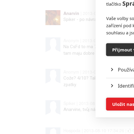
Spr
tlačítko
Anarvin
| 2013-08-12 13:34:20 |
Vaše volby so
Spiker - po návratu ze zahraničí jsem
zařízení pod 
souhlasu a j
Anonym | 2013-08-11 12:56:54 |
Na CsFd to ma 77% je videt kolko l
Přijmout 
tam maju dobre filmy tak low hodno
Použív
Anonym | 2013-08-11 11:47:47 |
Cože? 4/10? Tak to nechapu ja jsem
zpatky.
Identif
Ukládán
Spiker | 2013-08-10 20:07:08 |
0
Uložit na
Anarvine, tvůj názor na film?
Reklam
Hospoda | 2013-08-10 17:34:26 |