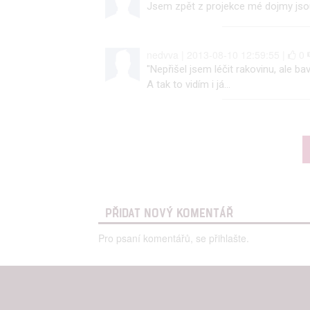
Person
Jsem zpět z projekce mé dojmy jsou
služeb
nedvva | 2013-08-10 12:59:55 |
0
Udělením sou
"Nepřišel jsem léčit rakovinu, ale bav
možnost: Zaji
A tak to vidím i já...
Poskytování 
PŘIDAT NOVÝ KOMENTÁŘ
Pro psaní komentářů, se přihlašte.