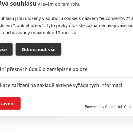
áva souhlasu
v levém dolním rohu.
0
0
uhlasu jsou uloženy v souboru cookie s názvem "euconsent-v2" a 
 se ještě nezastavil, na kino zatím nebyl čas :(
klíčem "cookiehub-ac". Tyto prvky úložiště zaznamenávají vaše si
sou uchovávány maximálně 12 měsíců.
0
0
udi tam je bez mozgu a potom sa clovek cuduje preco
vše
Odmítnout vše
tenie
ání přesných údajů o zeměpisné poloze
0
0
 se dlouho takhle nabavil za me 9/10 konecne je bay
ikace zařízení na základě aktivně vyžádaných informací
í a/nebo přístup k informacím v zařízení
0
stavení
Powered by
CookieHub Cons
a založená na omezených údajích a měření reklamy
0
0