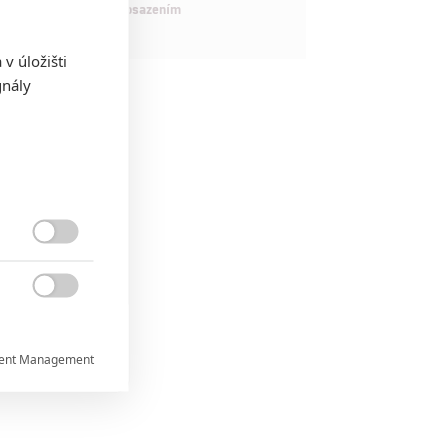
maximálně nabitým obsazením
v úložišti
gnály


ent Management

