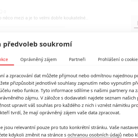
0
 něco mezi a je to velmi dobře koukatelné...
0
 předvoleb soukromí
nkce
Oprávněný zájem
Partneři
Prohlášení o cookie
 |
0
0
nezasmál. Super film za mě 9/10
í a zpracování dat můžete přijmout nebo odmítnou najednou po
žete přizpůsobit jednotlivé souhlasy zapnutím nebo vypnutím pře
účelu nebo funkce. Tyto informace sdílíme s našimi partnery na 
0
rávněného zájmu. V záložce s dodavateli najdete seznam našich 
 jsem zvědav, jestli to cyhtne tebe.
ost upravit váš souhlas pro každého z nich i vznést námitku pro
 kteří tvrdí, že mají oprávněný zájem vaše data zpracovat.
0
e jsou relevantní pouze pro tuto konkrétní stránku. Vaše nastave
čný divák to zhltne svaly a sexice to je ono
ete kdykoli změnit na stránce s
ochranou osobních údajů
nebo kl