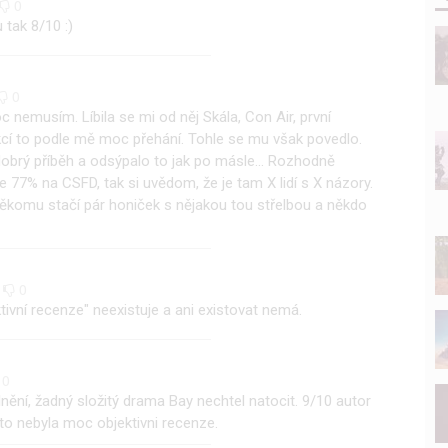
0
 tak 8/10 :)
0
c nemusím. Líbila se mi od něj Skála, Con Air, první
kcí to podle mě moc přehání. Tohle se mu však povedlo.
dobrý příběh a odsýpalo to jak po másle... Rozhodně
je 77% na CSFD, tak si uvědom, že je tam X lidí s X názory.
někomu stačí pár honiček s nějakou tou střelbou a někdo
0
0
ktivní recenze" neexistuje a ani existovat nemá.
0
nění, žadný složitý drama Bay nechtel natocit. 9/10 autor
to nebyla moc objektivni recenze.