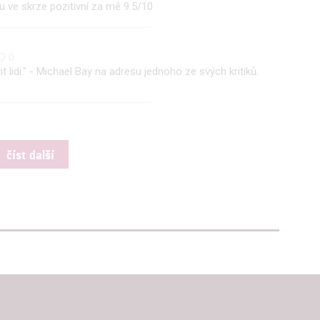
alizovaný obsah, měření obsahu, průzkum publika a vývoj
 ve skrze pozitivní za mě 9.5/10
0
hlasu s účely a funkcemi zde uvedenými dáváte nám i našim pa
it lidi." - Michael Bay na adresu jednoho ze svých kritiků.
štění bezpečnosti, předcházení a zjišťování podvodů a odstraňov
a zobrazování reklamy a obsahu
číst další