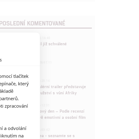
POSLEDNÍ KOMENTOVANÉ
3
ČLÁNEK | 01.08.2026 16:40
Marvel nečekaně zrušil již schválené
pokračování
s
433
FILM | 01.08.2026 07:11
拆彈專家
mocí tlačítek
1
ČLÁNEK | 30.07.2026 20:14
pínače, který
Děti krve a kostí: Regulérní trailer představuje
základě
akční fantasy dobrodružství s vůní Afriky
partnerů.
1
ti zpracování
ČLÁNEK | 30.07.2026 12:31
Spider-Man: Zbrusu nový den – Podle recenzí
máme čekat překvapivě emotivní a osobní film
ní a odvolání
1
ČLÁNEK | 30.07.2026 03:42
iknutím na
Velké preview: Odyssea - seznamte se s