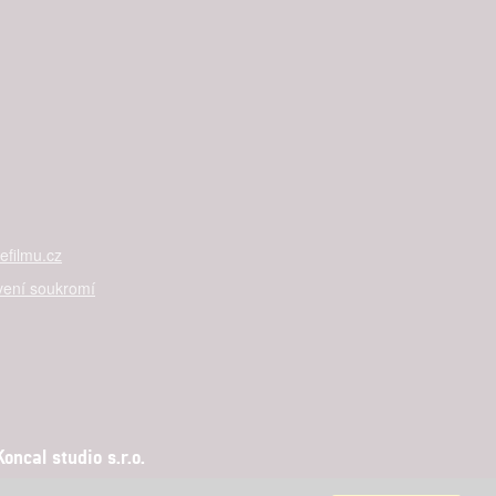
filmu.cz
vení soukromí
ncal studio s.r.o.