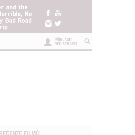
er and the
Horrible, No
ry Bad Road
rip
PŘIHLÁSIT
REGISTROVAT
RECENZE FILMŮ