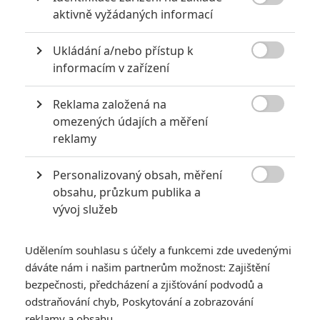

aktivně vyžádaných informací
Ukládání a/nebo přístup k

informacím v zařízení
Reklama založená na

omezených údajích a měření
reklamy
Bayovo Pain & Gain je natočené podle skutečných
událostí a jejich přeživším obětem se nelíbí, jak "vesele"
Personalizovaný obsah, měření
je film vykresluje.

obsahu, průzkum publika a
vývoj služeb
Filmoví diváci vždycky milovali zlobivé hochy v hlavních
rolích, násilí i černou komedii. Na tom by asi nebylo nic
zvláštního. Jenže co se stane, když natočíte film podle
Udělením souhlasu s účely a funkcemi zde uvedenými
dáváte nám i našim partnerům možnost: Zajištění
skutečné události? Správně, existuje určitá šance, že se
bezpečnosti, předcházení a zjišťování podvodů a
někdo ozve. A přesně to se stalo v případě Bayova
Pain and
odstraňování chyb, Poskytování a zobrazování
Gain
.
reklamy a obsahu